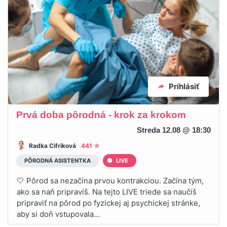
Prihlásiť
Prvá doba pôrodná - krok za krokom
Streda 12.08 @ 18:30
Radka Cifriková
441 ☆
PÔRODNÁ ASISTENTKA
LIVE
🤍 Pôrod sa nezačína prvou kontrakciou. Začína tým,
ako sa naň pripravíš. Na tejto LIVE triede sa naučíš
pripraviť na pôrod po fyzickej aj psychickej stránke,
aby si doň vstupovala...