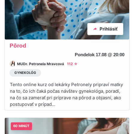
Prihlásiť
Pôrod
Pondelok 17.08 @ 20:00
MUDr. Petronela Mravcová
112 ☆
GYNEKOLÓG
Tento online kurz od lekárky Petronely pripraví matky
na to, čo ich čaká počas návštev gynekológa, poradí,
na čo sa zamerať pri príprave na pôrod a objasní, ako
postupovať v prípad...
60 MINÚT