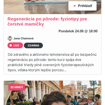
Prihlásiť
Regenerácia po pôrode: fyziotipy pre
čerstvé mamičky
Pondelok 24.08 @ 18:00
Jana Chomová
LIVE
ZDARMA
Od zdravého a aktívneho tehotenstva až po bezpečnú
regeneráciu po pôrode: tento kurz spája dve
praktické triedy plné overených fyzioterapeutických
tipov, vďaka ktorým lepšie porozu...
30 MINÚT