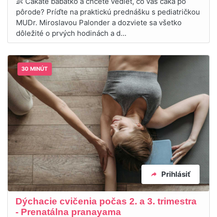
👶 Čakáte bábätko a chcete vedieť, čo vás čaká po
pôrode? Príďte na praktickú prednášku s pediatričkou
MUDr. Miroslavou Palonder a dozviete sa všetko
dôležité o prvých hodinách a d...
30 MINÚT
Prihlásiť
Dýchacie cvičenia počas 2. a 3. trimestra
- Prenatálna pranayama