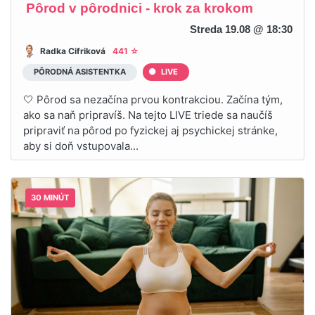
Pôrod v pôrodnici - krok za krokom
Streda 19.08 @ 18:30
Radka Cifriková
441 ☆
PÔRODNÁ ASISTENTKA
LIVE
🤍 Pôrod sa nezačína prvou kontrakciou. Začína tým,
ako sa naň pripravíš. Na tejto LIVE triede sa naučíš
pripraviť na pôrod po fyzickej aj psychickej stránke,
aby si doň vstupovala...
30 MINÚT