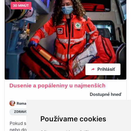
30 MINÚT
Prihlásiť
Dusenie a popáleniny u najmenších
Dostupné hneď
Romana Kazdová
28 ☆
ZDRAVOTNÍ SESTRA
Používame cookies
Pokud se vaše děťátko zraní nebo přestane dýchat
nebo dostane vysokou horečku, jeho život je ve