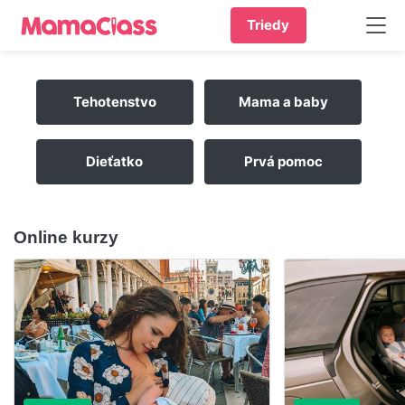
Triedy
Tehotenstvo
Mama a baby
Dieťatko
Prvá pomoc
Online kurzy