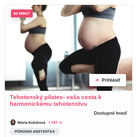
60 MINÚT
Prihlásiť
Tehotenský pilates- vaša cesta k
harmonickému tehotenstvu
Dostupné hneď
Mária Košútová
1 787 ☆
PÔRODNÁ ASISTENTKA