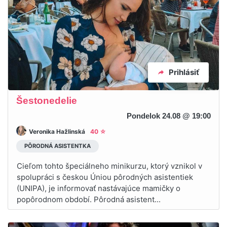
Prihlásiť
Šestonedelie
Pondelok 24.08 @ 19:00
Veronika Hažlinská
40 ☆
PÔRODNÁ ASISTENTKA
Cieľom tohto špeciálneho minikurzu, ktorý vznikol v
spolupráci s českou Úniou pôrodných asistentiek
(UNIPA), je informovať nastávajúce mamičky o
popôrodnom období. Pôrodná asistent...