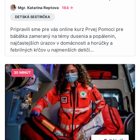
Mgr. Katarina Reptova
164 ☆
DETSKÁ SESTRIČKA
Pripravili sme pre vás online kurz Prvej Pomoci pre
bábätka zameraný na témy dusenia a popálenin,
najčastejších úrazov v domácnosti a horúčky a
febrilných kŕčov u najmenších detiči...
30 MINÚT