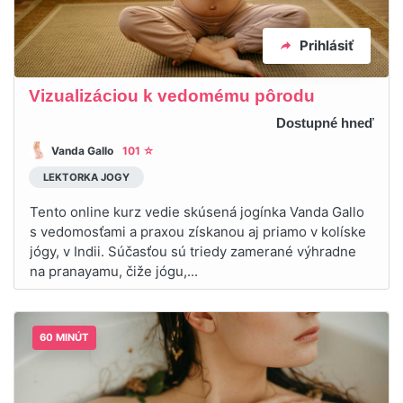
Prihlásiť
Vizualizáciou k vedomému pôrodu
Dostupné hneď
Vanda Gallo
101 ☆
LEKTORKA JOGY
Tento online kurz vedie skúsená jogínka Vanda Gallo
s vedomosťami a praxou získanou aj priamo v kolíske
jógy, v Indii. Súčasťou sú triedy zamerané výhradne
na pranayamu, čiže jógu,...
60 MINÚT