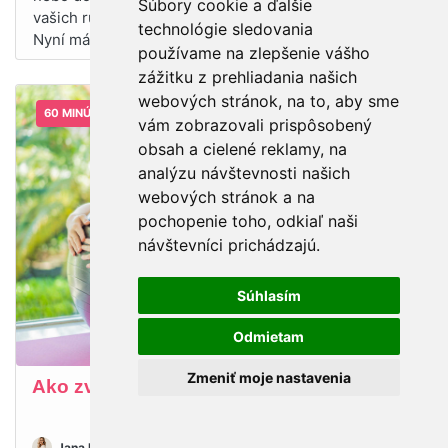
Súbory cookie a ďalšie
vašich rukou až do momentu, než přijde záchranka.
technológie sledovania
Nyní máte možnost absolvovat onlin...
používame na zlepšenie vášho
zážitku z prehliadania našich
webových stránok, na to, aby sme
60 MINÚT
vám zobrazovali prispôsobený
obsah a cielené reklamy, na
analýzu návštevnosti našich
webových stránok a na
pochopenie toho, odkiaľ naši
návštevníci prichádzajú.
Súhlasím
Prihlásiť
Odmietam
Zmeniť moje nastavenia
Ako zvládnuť bolesť pri pôrode
Utorok 25.08 @ 09:00
Jana Krpalová
1 754 ☆