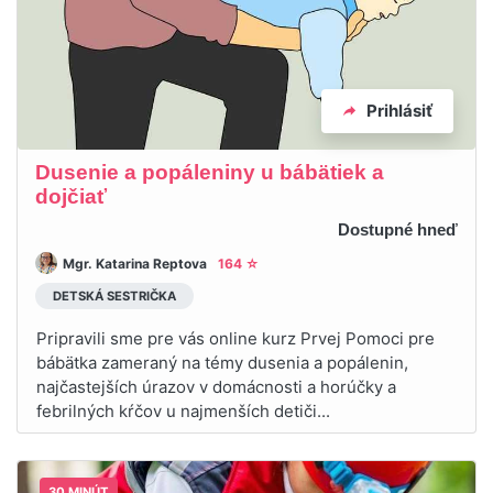
Prihlásiť
Dusenie a popáleniny u bábätiek a
dojčiať
Dostupné hneď
Mgr. Katarina Reptova
164 ☆
DETSKÁ SESTRIČKA
Pripravili sme pre vás online kurz Prvej Pomoci pre
bábätka zameraný na témy dusenia a popálenin,
najčastejších úrazov v domácnosti a horúčky a
febrilných kŕčov u najmenších detiči...
30 MINÚT