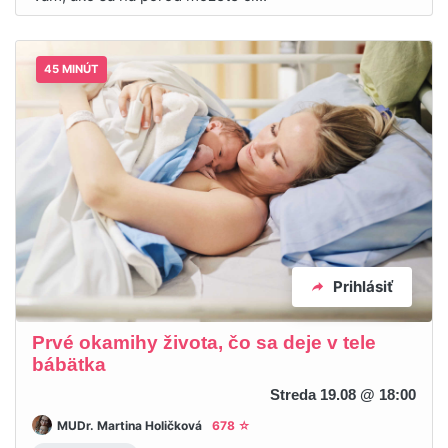
45 MINÚT
Prihlásiť
Prvé okamihy života, čo sa deje v tele
bábätka
Streda 19.08 @ 18:00
MUDr. Martina Holičková
678 ☆