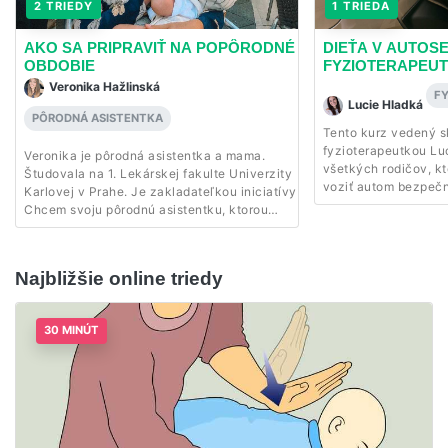
2 TRIEDY
1 TRIEDA
AKO SA PRIPRAVIŤ NA POPÔRODNÉ
DIEŤA V AUTOS
OBDOBIE
FYZIOTERAPEUT
Veronika Hažlinská
F
Lucie Hladká
PÔRODNÁ ASISTENTKA
Tento kurz vedený 
fyzioterapeutkou Luc
Veronika je pôrodná asistentka a mama.
všetkých rodičov, kt
Študovala na 1. Lekárskej fakulte Univerzity
voziť autom bezpečn
Karlovej v Prahe. Je zakladateľkou iniciatívy
zdravie a pohodlie d
Chcem svoju pôrodnú asistentku, ktorou
ako vybrať vhodnú 
bojuje za lepšiu dostupnosť hradenej
ako v nej správne po
starostlivosti pôrodných asistentiek z
prezradíme dôležité 
verejného zdravotného poistenia a
Najbližšie online triedy
vedieť každý rodič,
vyzdvihuje dôležitosť kontinuálnej
a zdraví dieťatka zál
starostlivosti pre ženy a ich deti.
30 MINÚT