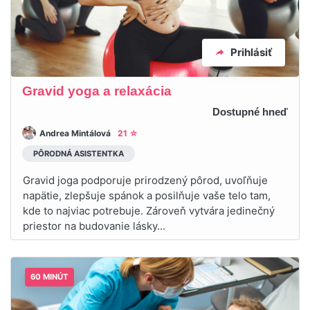
Prihlásiť
Gravid yoga a relaxácia
Dostupné hneď
Andrea Mintálová
21 ☆
PÔRODNÁ ASISTENTKA
Gravid joga podporuje prirodzený pôrod, uvoľňuje
napätie, zlepšuje spánok a posilňuje vaše telo tam,
kde to najviac potrebuje. Zároveň vytvára jedinečný
priestor na budovanie lásky...
60 MINÚT