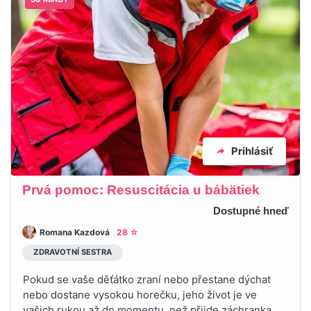
Prihlásiť
Prvá pomoc: Resuscitácia u bábätiek
Dostupné hneď
Romana Kazdová
28 ☆
ZDRAVOTNÍ SESTRA
Pokud se vaše děťátko zraní nebo přestane dýchat
nebo dostane vysokou horečku, jeho život je ve
vašich rukou až do momentu, než přijde záchranka.