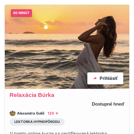
60 MINÚT
Prihlásiť
Relaxácia Búrka
Dostupné hneď
Alexandra Gulič
125 ☆
LEKTORKA HYPNOPÔRODU
V tomto online kurze sa certifikovaná lektorka