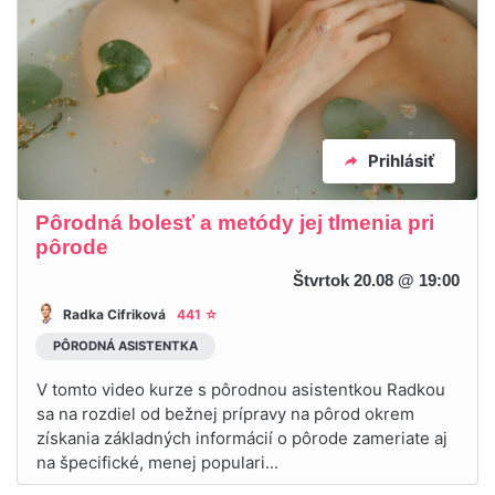
Prihlásiť
Pôrodná bolesť a metódy jej tlmenia pri
pôrode
Štvrtok 20.08 @ 19:00
Radka Cifriková
441 ☆
PÔRODNÁ ASISTENTKA
V tomto video kurze s pôrodnou asistentkou Radkou
sa na rozdiel od bežnej prípravy na pôrod okrem
získania základných informácií o pôrode zameriate aj
na špecifické, menej populari...