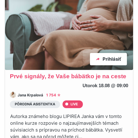
Prihlásiť
Prvé signály, že Vaše bábätko je na ceste
Utorok 18.08 @ 09:00
Jana Krpalová
1 754 ☆
PÔRODNÁ ASISTENTKA
LIVE
Autorka známeho blogu LIPIREA Janka vám v tomto
online kurze rozpovie o najzaujímavejších témach
súvisiacich s prípravou na príchod bábätka. Vysvetlí
vám, ako sa na pôrod môžete ci...