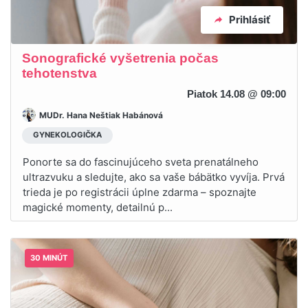
Prihlásiť
Sonografické vyšetrenia počas
tehotenstva
Piatok 14.08 @ 09:00
MUDr. Hana Neštiak Habánová
GYNEKOLOGIČKA
Ponorte sa do fascinujúceho sveta prenatálneho
ultrazvuku a sledujte, ako sa vaše bábätko vyvíja. Prvá
trieda je po registrácii úplne zdarma – spoznajte
magické momenty, detailnú p...
30 MINÚT