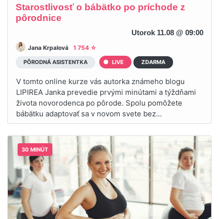
Starostlivosť o bábätko po príchode z
pôrodnice
Utorok 11.08 @ 09:00
Jana Krpalová
1 754 ☆
PÔRODNÁ ASISTENTKA
LIVE
ZDARMA
V tomto online kurze vás autorka známeho blogu
LIPIREA Janka prevedie prvými minútami a týždňami
života novorodenca po pôrode. Spolu pomôžete
bábätku adaptovať sa v novom svete bez...
30 MINÚT