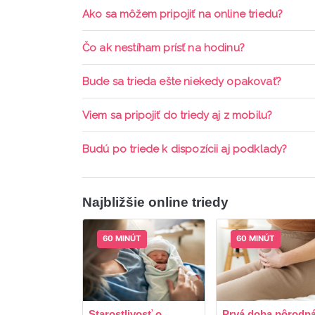
Ako sa môžem pripojiť na online triedu?
Pripojenie do online triedy prebieha priamo c
Čo ak nestíham prísť na hodinu?
pripomienky cez email a cez SMS a včas sa prih
Každá trieda sa nahráva a je k dispozícií po d
Bude sa trieda ešte niekedy opakovať?
aktívne členstvo Mama PRO.
Triedy sa priebežne opakujú, stačí sledovať po
Viem sa pripojiť do triedy aj z mobilu?
Áno, pripojenie do triedy je možné aj cez mob
Budú po triede k dispozícii aj podklady?
ani programy.
Áno, po skončení triedy dostávate prístup na d
Najbližšie online triedy
60 MINÚT
60 MINÚT
Starostlivosť o
Prvá doba pôrodná