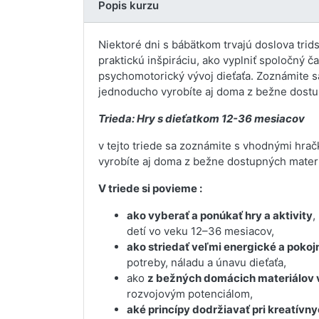
Popis kurzu
Niektoré dni s bábätkom trvajú doslova trid
praktickú inšpiráciu, ako vyplniť spoločný č
psychomotorický vývoj dieťaťa. Zoznámite s
jednoducho vyrobíte aj doma z bežne dostu
Trieda: Hry s dieťatkom 12-36 mesiacov
v tejto triede sa zoznámite s vhodnými hra
vyrobíte aj doma z bežne dostupných materi
V triede si povieme :
ako vyberať a ponúkať hry a aktivity
,
detí vo veku 12–36 mesiacov,
ako striedať veľmi energické a pokojn
potreby, náladu a únavu dieťaťa,
ako
z bežných domácich materiálov v
rozvojovým potenciálom,
aké princípy dodržiavať pri kreatívny