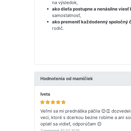
na výsledok,
ako dieťa postupne a nenásilne viesť k
samostatnosť,
ako premeniť každodenný spoločný č
rodič.
Hodnotenia od mamičiek
Iveta
Veľmi sa mi prednáška páčila 😊👏 dozvede
veci, ktoré s dcerkou bezne robíme a ani so
oplatí sa vidieť, odporúčam 😊
Zverejnené 30.03.2025