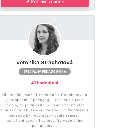
Prihlásiť zdarma
Veronika Strachotová
ŠPECIÁLNA PEDAGOGIČKA
41 hodnotení
Milí rodiče, jmenuji se Veronika Strachotová a
jsem speciální pedagog. Již na škole jsem
věděla, že je důležité se vzdělávat na více
frontách, a tak jsem si udělala kurz Montessori
pedagogiky nebo absolvovala semestr
paliativní péče v hosipicu. Se vzděláním
plánuji pokr...