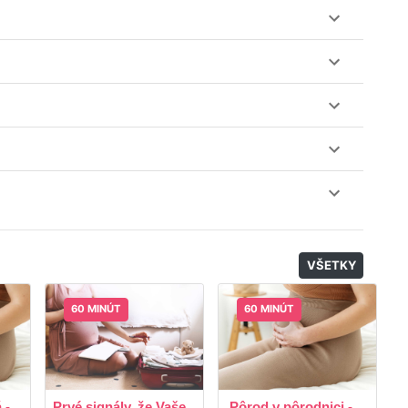
ez web-stránku mamaclass.sk, stačí sledovať
lásiť do triedy.
obu 7 dní. Pre pozretie video nahrávky je potrebné mať
nuku kurzov a tried.
il, nie je k tomu potrebné sťahovať žiadne ďalšie appky
odatočný materiál, ktorý Vaša hostka dala k dispozícií.
VŠETKY
60 MINÚT
60 MINÚT
 -
Prvé signály, že Vaše
Pôrod v pôrodnici -
R