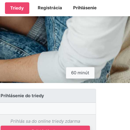
Registrácia
Prihlásenie
Triedy
60 minút
Prihlásenie do triedy
Prihlás sa do online triedy zdarma