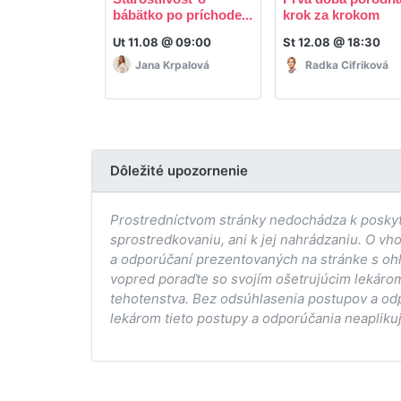
bábätko po príchode...
krok za krokom
Ut 11.08 @ 09:00
St 12.08 @ 18:30
Jana Krpalová
Radka Cifriková
Dôležité upozornenie
Prostredníctvom stránky nedochádza k poskytov
sprostredkovaniu, ani k jej nahrádzaniu. O vh
a odporúčaní prezentovaných na stránke s ohľ
vopred poraďte so svojím ošetrujúcim lekárom
tehotenstva. Bez odsúhlasenia postupov a od
lekárom tieto postupy a odporúčania neaplikuj