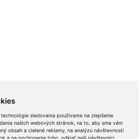
ôrode: fyziotipy pr...
pri pôrode
každodennú
o 24.08 @ 18:00
Ut 25.08 @ 09:00
Ut 01.09 @ 
Jana Chomová
Jana Krpalová
NEOsest
kies
 technológie sledovania používame na zlepšenie
adania našich webových stránok, na to, aby sme vám
ný obsah a cielené reklamy, na analýzu návštevnosti
k a na pochopenie toho, odkiaľ naši návštevníci