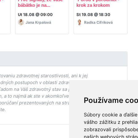
bábätko je na...
krok za krokom
p
Ut 18.08 @ 09:00
St 19.08 @ 18:30
P
Jana Krpalová
Radka Cifriková
aniu zdravotnej starostlivosti, ani k jej
odných postupoch v oblasti zdravia, vhodnosti postupov
adom na Váš zdravotný stav sa pred ich aplikáciou vždy
, a to najmä ak ste v akomkoľvek štádiu
Používame coo
porúčaní prezentovaných na stránke Vaším ošetrujúcim
te.
Súbory cookie a ďalšie
vášho zážitku z prehli
zobrazovali prispôsobe
našich webových stráno