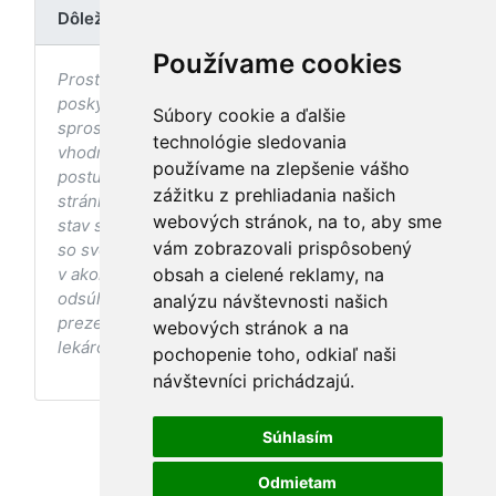
Dôležité upozornenie
Používame cookies
Prostredníctvom stránky nedochádza k
poskytovaniu zdravotnej starostlivosti, ani k jej
Súbory cookie a ďalšie
sprostredkovaniu, ani k jej nahrádzaniu. O
technológie sledovania
vhodných postupoch v oblasti zdravia, vhodnosti
používame na zlepšenie vášho
postupov a odporúčaní prezentovaných na
zážitku z prehliadania našich
stránke s ohľadom na Váš zdravotný
webových stránok, na to, aby sme
stav sa pred ich aplikáciou vždy vopred poraďte
vám zobrazovali prispôsobený
so svojím ošetrujúcim lekárom, a to najmä ak ste
v akomkoľvek štádiu tehotenstva. Bez
obsah a cielené reklamy, na
odsúhlasenia postupov a odporúčaní
analýzu návštevnosti našich
prezentovaných na stránke Vaším ošetrujúcim
webových stránok a na
lekárom tieto postupy a odporúčania neaplikujte.
pochopenie toho, odkiaľ naši
návštevníci prichádzajú.
Súhlasím
Odmietam