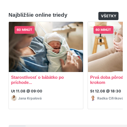
appky ani programy.
Áno, po skončení triedy dostávate prístup na
dodatočný materiál, ktorý Vaša hostka dala k
Najbližšie online triedy
dispozícií.
VŠETKY
60 MINÚT
60 MINÚT
Starostlivosť o bábätko po
Prvá doba pôrodná
príchode...
krokom
Ut 11.08 @ 09:00
St 12.08 @ 18:30
Jana Krpalová
Radka Cifriková