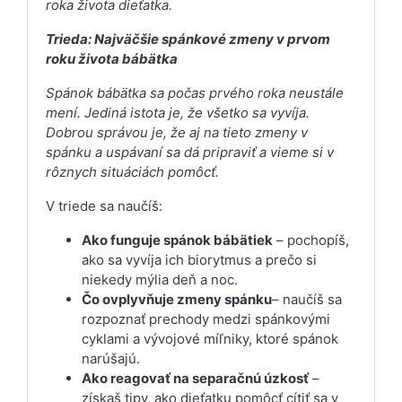
roka života dieťatka.
Trieda: Najväčšie spánkové zmeny v prvom
roku života bábätka
Spánok bábätka sa počas prvého roka neustále
mení. Jediná istota je, že všetko sa vyvíja.
Dobrou správou je, že aj na tieto zmeny v
spánku a uspávaní sa dá pripraviť a vieme si v
rôznych situáciách pomôcť.
V triede sa naučíš:
Ako funguje spánok bábätiek
– pochopíš,
ako sa vyvíja ich biorytmus a prečo si
niekedy mýlia deň a noc.
Čo ovplyvňuje zmeny spánku
– naučíš sa
rozpoznať prechody medzi spánkovými
cyklami a vývojové míľniky, ktoré spánok
narúšajú.
Ako reagovať na separačnú úzkosť
–
získaš tipy, ako dieťatku pomôcť cítiť sa v