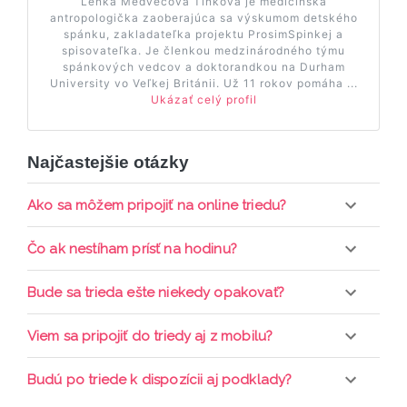
Lenka Medvecová Tinková je medicínska
antropologička zaoberajúca sa výskumom detského
spánku, zakladateľka projektu ProsimSpinkej a
spisovateľka. Je členkou medzinárodného týmu
spánkových vedcov a doktorandkou na Durham
University vo Veľkej Británii. Už 11 rokov pomáha ...
Ukázať celý profil
Najčastejšie otázky
Ako sa môžem pripojiť na online triedu?
Pripojenie do online triedy prebieha priamo cez
Čo ak nestíham prísť na hodinu?
web-stránku mamaclass.sk, stačí sledovať
pripomienky cez email a cez SMS a včas sa
Každá trieda sa nahráva a je k dispozícií po dobu 7
Bude sa trieda ešte niekedy opakovať?
prihlásiť do triedy.
dní. Pre pozretie video nahrávky je potrebné mať
aktívne členstvo Mama PRO.
Triedy sa priebežne opakujú, stačí sledovať ponuku
Viem sa pripojiť do triedy aj z mobilu?
kurzov a tried.
Áno, pripojenie do triedy je možné aj cez mobil,
Budú po triede k dispozícii aj podklady?
nie je k tomu potrebné sťahovať žiadne ďalšie