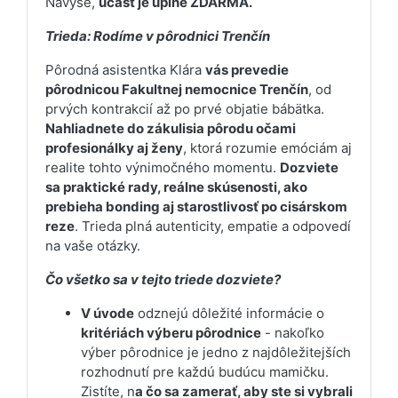
Navyše,
účasť je úplne ZDARMA.
Trieda: Rodíme v pôrodnici Trenčín
Pôrodná asistentka Klára
vás prevedie
pôrodnicou Fakultnej nemocnice Trenčín
, od
prvých kontrakcií až po prvé objatie bábätka.
Nahliadnete do zákulisia pôrodu očami
profesionálky aj ženy
, ktorá rozumie emóciám aj
realite tohto výnimočného momentu.
Dozviete
sa praktické rady, reálne skúsenosti, ako
prebieha bonding aj starostlivosť po cisárskom
reze
. Trieda plná autenticity, empatie a odpovedí
na vaše otázky.
Čo všetko sa v tejto triede dozviete?
V úvode
odznejú dôležité informácie o
kritériách výberu pôrodnice
- nakoľko
výber pôrodnice je jedno z najdôležitejších
rozhodnutí pre každú budúcu mamičku.
Zistíte, n
a čo sa zamerať, aby ste si vybrali