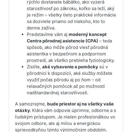
rýchlo dostanete bábätko, ako vyzerá
starostlivosť po zákroku, koľko sa leží, aký
je režim – všetky tieto praktické informácie
sa dozviete priamo od niekoho, kto to
denne zažíva.
Predstavíme vám aj
moderný koncept
Centra pôrodnej asistencie (CPA)
– teda
spôsob, ako môže pôrod viesť pôrodná
asistentka v bezpečnom a podpornom
prostredí, ak všetko prebieha fyziologicky.
Zistíte,
aké vybavenie a pomôcky
sú v
pôrodnici k dispozícii, aké služby môžete
využiť počas pôrodu aj po ňom – od
relaxačných pomôcok až po možnosti
nadštandardnej starostlivosti.
A samozrejme,
bude priestor aj na všetky vaše
otázky.
Klára vám odpovie úprimne, odborne a s
ľudským prístupom. Je nielen profesionálkou vo
svojom odbore, ale aj milou a energickou
sprievodkyňou týmto výnimočným obdobím.