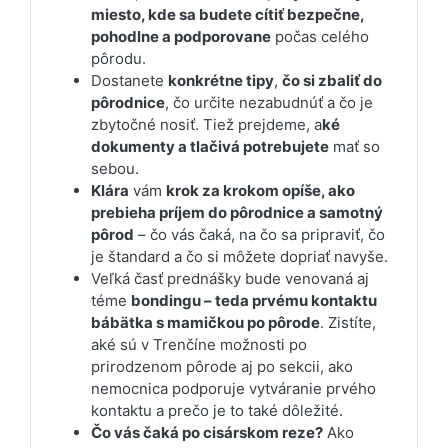
miesto, kde sa budete cítiť bezpečne,
pohodlne a podporovane
počas celého
pôrodu.
Dostanete
konkrétne tipy
,
čo si zbaliť do
pôrodnice
, čo určite nezabudnúť a čo je
zbytočné nosiť. Tiež prejdeme, a
ké
dokumenty a tlačivá potrebujete
mať so
sebou.
Klára
vám
krok za krokom opíše, ako
prebieha príjem do pôrodnice a samotný
pôrod
– čo vás čaká, na čo sa pripraviť, čo
je štandard a čo si môžete dopriať navyše.
Veľká časť prednášky bude venovaná aj
téme
bondingu – teda prvému kontaktu
bábätka s mamičkou po pôrode
. Zistíte,
aké sú v Trenčíne možnosti po
prirodzenom pôrode aj po sekcii, ako
nemocnica podporuje vytváranie prvého
kontaktu a prečo je to také dôležité.
Čo vás čaká po cisárskom reze?
Ako