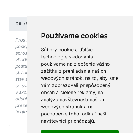
Dôležité upozornenie
Používame cookies
Prostredníctvom stránky nedochádza k
poskytovaniu zdravotnej starostlivosti, ani k jej
Súbory cookie a ďalšie
sprostredkovaniu, ani k jej nahrádzaniu. O
technológie sledovania
vhodných postupoch v oblasti zdravia, vhodnosti
používame na zlepšenie vášho
postupov a odporúčaní prezentovaných na
zážitku z prehliadania našich
stránke s ohľadom na Váš zdravotný
webových stránok, na to, aby sme
stav sa pred ich aplikáciou vždy vopred poraďte
vám zobrazovali prispôsobený
so svojím ošetrujúcim lekárom, a to najmä ak ste
v akomkoľvek štádiu tehotenstva. Bez
obsah a cielené reklamy, na
odsúhlasenia postupov a odporúčaní
analýzu návštevnosti našich
prezentovaných na stránke Vaším ošetrujúcim
webových stránok a na
lekárom tieto postupy a odporúčania neaplikujte.
pochopenie toho, odkiaľ naši
návštevníci prichádzajú.