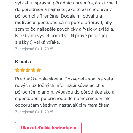
vybrať tu správnu pôrodnicu pre mňa, čo si zbaliť
do pôrodnice a najmä to, ako to asi chodieva v
pôrodnici v Trenčíne. Dodala mi odvahu a
motiváciu, postupne sa na pôrod pripraviť, aby
som to čo najlepšie psychicky a fyzicky zvládla.
Kiežby mi vyšiel pôrod v TN práve počas jej
služby :) veľká vďaka.
Zverejnené 04.11.2025
Klaudia
Prednáška bola skvelá. Dozvedela som sa veľa
nových užitočných informácií súvisiacich s
pôrodným plánom, výbavou do pôrodnice ako aj
s postupom po príchode do nemocnice. Vrelo
odporúčam všetkým nastávajúcim mamičkám.
Zverejnené 04.11.2025
Ukázat ďalšie hodnotenia