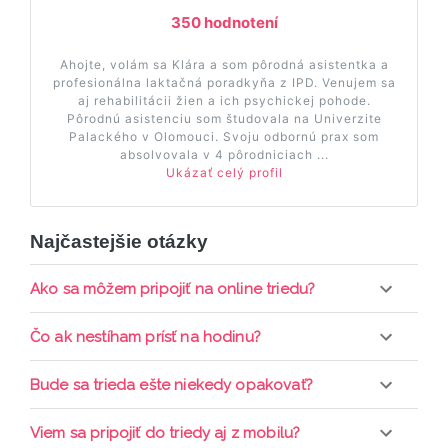
350 hodnotení
Ahojte, volám sa Klára a som pôrodná asistentka a
profesionálna laktačná poradkyňa z IPD. Venujem sa
aj rehabilitácii žien a ich psychickej pohode.
Pôrodnú asistenciu som študovala na Univerzite
Palackého v Olomouci. Svoju odbornú prax som
absolvovala v 4 pôrodniciach ...
Ukázať celý profil
Najčastejšie otázky
Ako sa môžem pripojiť na online triedu?
Pripojenie do online triedy prebieha priamo cez
Čo ak nestíham prísť na hodinu?
web-stránku mamaclass.sk, stačí sledovať
pripomienky cez email a cez SMS a včas sa
Každá trieda sa nahráva a je k dispozícií po dobu 7
Bude sa trieda ešte niekedy opakovať?
prihlásiť do triedy.
dní. Pre pozretie video nahrávky je potrebné mať
aktívne členstvo Mama PRO.
Triedy sa priebežne opakujú, stačí sledovať ponuku
Viem sa pripojiť do triedy aj z mobilu?