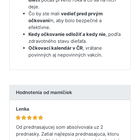
deje.
Čo by ste mali
vedieť pred prvým
očkovaní
m, aby bolo bezpečné a
efektívne.
Kedy očkovanie odložiť a kedy nie
, podľa
zdravotného stavu dieťaťa.
Očkovací kalendár v ČR
, vrátane
povinných aj nepovinných vakcín.
Hodnotenia od mamičiek
Lenka
Od prednasajucej som absolvovala uz 2
prednasky. Zatial najlepsia prednasajuca, ktoru