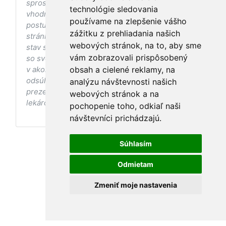
sprostredkovaniu, ani k jej nahrádzaniu. O
technológie sledovania
vhodných postupoch v oblasti zdravia, vhodnosti
používame na zlepšenie vášho
postupov a odporúčaní prezentovaných na
zážitku z prehliadania našich
stránke s ohľadom na Váš zdravotný
webových stránok, na to, aby sme
stav sa pred ich aplikáciou vždy vopred poraďte
vám zobrazovali prispôsobený
so svojím ošetrujúcim lekárom, a to najmä ak ste
v akomkoľvek štádiu tehotenstva. Bez
obsah a cielené reklamy, na
odsúhlasenia postupov a odporúčaní
analýzu návštevnosti našich
prezentovaných na stránke Vaším ošetrujúcim
webových stránok a na
lekárom tieto postupy a odporúčania neaplikujte.
pochopenie toho, odkiaľ naši
návštevníci prichádzajú.
Súhlasím
Odmietam
Zmeniť moje nastavenia