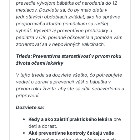
prevedie vývojom bábätka od narodenia do 12
mesiacov. Dozviete sa, čo by malo dieťa v
jednotlivých obdobiach zvládať, ako ho správne
podporovať a ktorým pomôckam sa radšej
vyhnúť. Vysvetlí aj preventívne prehliadky u
pediatra v ČR, povinné očkovania a pomôže vám
zorientovať sa v nepovinných vakcínach.
Trieda: Preventívna starostlivosť v prvom roku
života očami lekárky
V tejto triede sa dozviete všetko, čo potrebujete
vedieť o zdraví a prevencii vášho bábätka v
prvom roku života, aby ste sa cítili sebavedomo a
pripravení.
Dozviete sa:
Kedy a ako zaistiť praktického lekára
pre
deti a dorast.
Aké preventívne kontroly čakajú vaše
dieť
a počas prvého roka a čo sa na nich