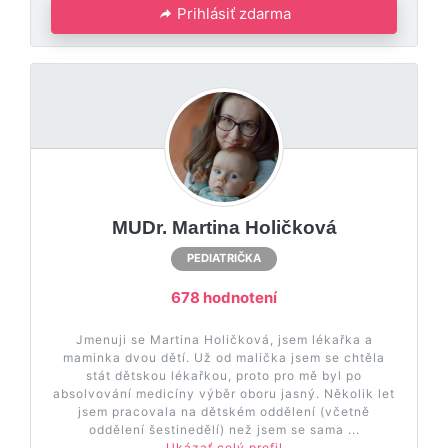
Prihlásiť zdarma
MUDr. Martina Holičková
PEDIATRIČKA
678 hodnotení
Jmenuji se Martina Holičková, jsem lékařka a
maminka dvou dětí. Už od malička jsem se chtěla
stát dětskou lékařkou, proto pro mě byl po
absolvování medicíny výběr oboru jasný. Několik let
jsem pracovala na dětském oddělení (včetně
oddělení šestinedělí) než jsem se sama ...
Ukázať celý profil