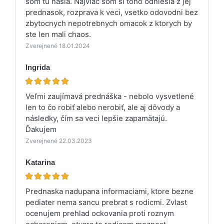
som tu nasla. Najviac som si toho odniesla z jej
prednasok, rozprava k veci, vsetko odovodni bez
zbytocnych nepotrebnych omacok z ktorych by
ste len mali chaos.
Zverejnené 18.01.2024
Ingrida
Veľmi zaujímavá prednáška - nebolo vysvetlené
len to čo robiť alebo nerobiť, ale aj dôvody a
následky, čím sa veci lepšie zapamätajú.
Ďakujem
Zverejnené 22.03.2023
Katarina
Prednaska nadupana informaciami, ktore bezne
pediater nema sancu prebrat s rodicmi. Zvlast
ocenujem prehlad ockovania proti roznym