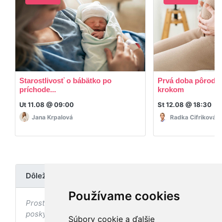
Starostlivosť o bábätko po
Prvá doba pôrodná
príchode...
krokom
Ut 11.08 @ 09:00
St 12.08 @ 18:30
Jana Krpalová
Radka Cifriková
Dôležité upozornenie
Používame cookies
Prostredníctvom stránky nedochádza k
poskytovaniu zdravotnej starostlivosti, ani k jej
Súbory cookie a ďalšie