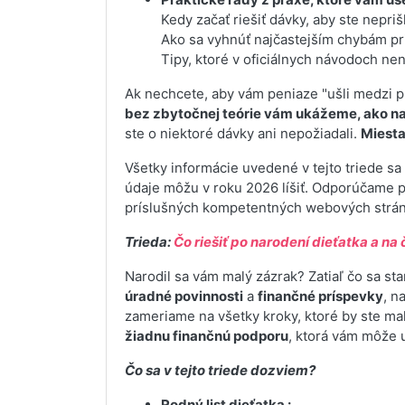
Kedy začať riešiť dávky, aby ste nepriš
Ako sa vyhnúť najčastejším chybám pr
Tipy, ktoré v oficiálnych návodoch ne
Ak nechcete, aby vám peniaze "ušli medzi prs
bez zbytočnej teórie vám ukážeme, ako na
ste o niektoré dávky ani nepožiadali.
Miesta 
Všetky informácie uvedené v tejto triede sa
údaje môžu v roku 2026 líšiť. Odporúčame pr
príslušných kompetentných webových strá
Trieda:
Čo riešiť po narodení dieťatka a n
Narodil sa vám malý zázrak? Zatiaľ čo sa st
úradné povinnosti
a
finančné príspevky
, n
zameriame na všetky kroky, ktoré by ste mal
žiadnu finančnú podporu
, ktorá vám môže u
Čo sa v tejto triede dozviem?
Rodný list dieťatka :