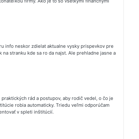
konateľkou firmy. Ako je to so všetkými finančnými
u info neskor zdielat aktualne vysky prispevkov pre
 na stranku kde sa ro da najst. Ale prehladne jasne a
praktických rád a postupov, aby rodič vedel, o čo je
itúcie robia automaticky. Triedu veľmi odporúčam
ovať v spleti inštitúcií.