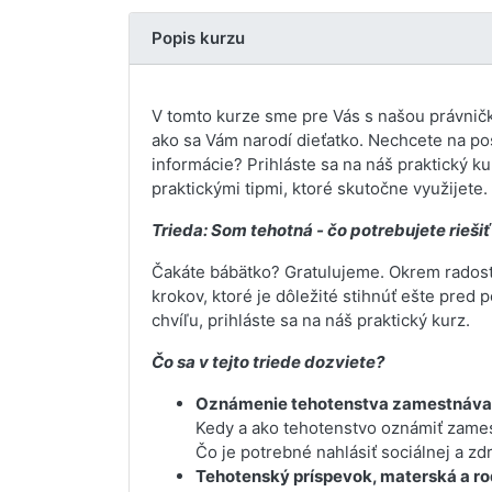
Popis kurzu
V tomto kurze sme pre Vás s našou právničk
ako sa Vám narodí dieťatko. Nechcete na po
informácie? Prihláste sa na náš praktický k
praktickými tipmi, ktoré skutočne využijete.
Trieda: Som tehotná - čo potrebujete rieš
Čakáte bábätko? Gratulujeme. Okrem radost
krokov, ktoré je dôležité stihnúť ešte pre
chvíľu, prihláste sa na náš praktický kurz.
Čo sa v tejto triede dozviete?
Oznámenie tehotenstva zamestnávat
Kedy a ako tehotenstvo oznámiť zame
Čo je potrebné nahlásiť sociálnej a zd
Tehotenský príspevok, materská a r