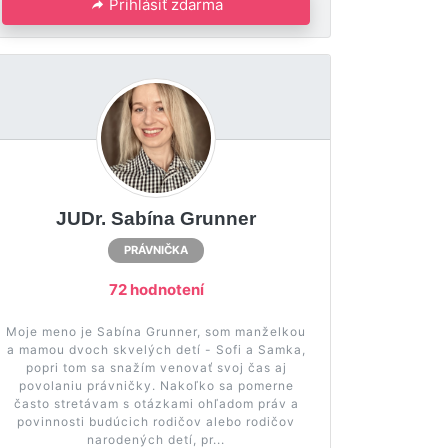
Prihlásiť zdarma
JUDr. Sabína Grunner
PRÁVNIČKA
72 hodnotení
Moje meno je Sabína Grunner, som manželkou
a mamou dvoch skvelých detí - Sofi a Samka,
popri tom sa snažím venovať svoj čas aj
povolaniu právničky. Nakoľko sa pomerne
často stretávam s otázkami ohľadom práv a
povinnosti budúcich rodičov alebo rodičov
narodených detí, pr...