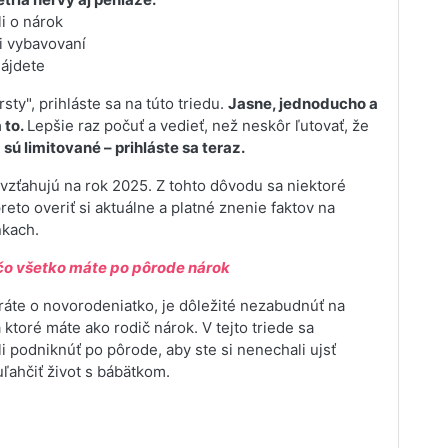
li o nárok
i vybavovaní
nájdete
ty", prihláste sa na túto triedu.
Jasne, jednoducho a
 to.
Lepšie raz počuť a vedieť, než neskôr ľutovať, že
sú limitované – prihláste sa teraz.
 vzťahujú na rok 2025. Z tohto dôvodu sa niektoré
eto overiť si aktuálne a platné znenie faktov na
nkach.
a čo všetko máte po pôrode nárok
aráte o novorodeniatko, je dôležité nezabudnúť na
a ktoré máte ako rodič nárok. V tejto triede sa
i podniknúť po pôrode, aby ste si nenechali ujsť
ľahčiť život s bábätkom.