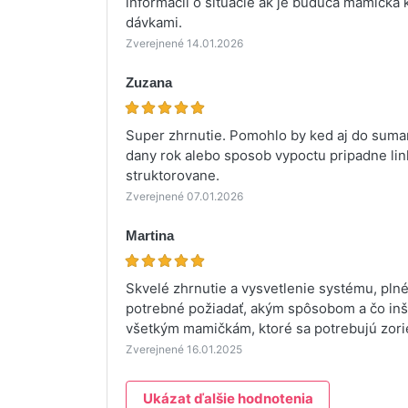
informácií o situácie ak je budúca mamička 
dávkami.
Zverejnené 14.01.2026
Zuzana
Super zhrnutie. Pomohlo by ked aj do sumar
dany rok alebo sposob vypoctu pripadne link
struktorovane.
Zverejnené 07.01.2026
Martina
Skvelé zhrnutie a vysvetlenie systému, plné 
potrebné požiadať, akým spôsobom a čo inšt
všetkým mamičkám, ktoré sa potrebujú zorient
Zverejnené 16.01.2025
Ukázat ďalšie hodnotenia