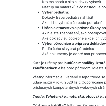
Kto má nárok a ako si dávky vybaviť
Nástup na materskú a čo nasleduje po
Výber pediatra:
Dokedy treba pediatra nahlásiť
Ako si ho vybrať a čo bude potrebné 
Určenie otcovstva a právne úkony p
Ak nie ste zosobášení, ako postupova
Aké doklady sú potrebné a kde ich vyb
Výber pôrodnice a príprava dokladov
Podľa čoho si vybrať pôrodnicu
Aké dokumenty je dobré mať priprave
Kurz je určený pre
budúce mamičky
,
ktoré
záležitostiach
ešte pred pôrodom. Miesta s
Všetky informácie uvedené v tejto triede sa
údaje môžu v roku 2026 líšiť. Odporúčame pr
príslušných kompetentných webových strá
Trieda: Tehotenské, materská, otcovské, 
Očakávate bábätko? Výborne. Okrem radosti