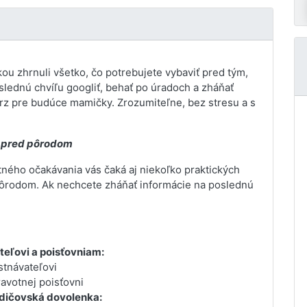
ou zhrnuli všetko, čo potrebujete vybaviť pred tým,
slednú chvíľu googliť, behať po úradoch a zháňať
urz pre budúce mamičky. Zrozumiteľne, bez stresu a s
iť pred pôrodom
ného očakávania vás čaká aj niekoľko praktických
d pôrodom. Ak nechcete zháňať informácie na poslednú
eľovi a poisťovniam:
stnávateľovi
ravotnej poisťovni
odičovská dovolenka: