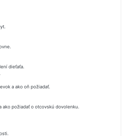
yt.
ťovne.
ení dieťaťa.
.
evok a ako oň požiadať.
a ako požiadať o otcovskú dovolenku.
sti.