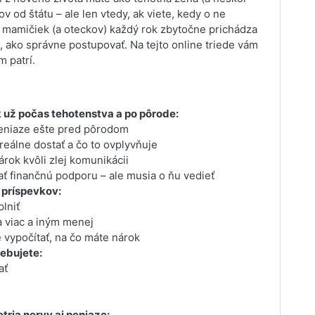
v od štátu – ale len vtedy, ak viete, kedy o ne
o mamičiek (a oteckov) každý rok zbytočne prichádza
li, ako správne postupovať. Na tejto online triede vám
 patrí.
 už počas tehotenstva a po pôrode:
eniaze ešte pred pôrodom
eálne dostať a čo to ovplyvňuje
rok kvôli zlej komunikácii
ať finančnú podporu – ale musia o ňu vedieť
 príspevkov:
plniť
 viac a iným menej
 vypočítať, na čo máte nárok
ebujete:
ať
tria nervy aj peniaze: