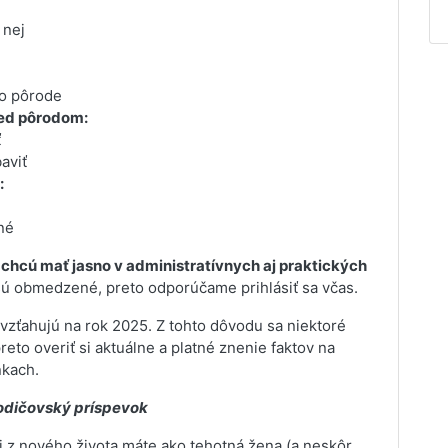
 nej
po pôrode
red pôrodom:
ť
aviť
:
né
 chcú mať jasno v administratívnych aj praktických
ú obmedzené, preto odporúčame prihlásiť sa včas.
 vzťahujú na rok 2025. Z tohto dôvodu sa niektoré
eto overiť si aktuálne a platné znenie faktov na
nkach.
rodičovský príspevok
 z nového života máte ako tehotná žena (a neskôr