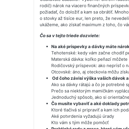
rodič) nárok na viacero finančných príspevko
požiadať, čo doložiť a kam sa obrátiť. Mnoh
o stovky až tisíce eur, len preto, že nevede
ukážeme, ako získať maximum z toho, čo vám
Čo sa v tejto triede dozviete:
Na aké príspevky a dávky máte nárok
Tehotenské: kedy vám začne chodiť p
Materská dávka: koľko peňazí môžete r
Rodičovský príspevok: ako neprísť o ná
Otcovské: áno, aj oteckovia môžu získ
Od čoho závisí výška vašich dávok a
Ako sa dávky rátajú a čo je potrebné s
Prečo sa niektorým mamičkám vypláca
Jednoduchý spôsob, ako si orientačne
Čo musíte vybaviť a aké doklady potr
Ktoré tlačivá si pripraviť a kam ich pod
Aké potvrdenia vyžadujú úrady
Kto vám s tým môže pomôcť
Praktické rady z praxe, ktoré vám uše