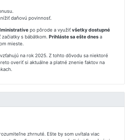
onusu.
znížiť daňovú povinnosť.
dministratíve
po pôrode a využiť
všetky dostupné
ť začiatky s bábätkom.
Prihláste sa ešte dnes
a
nom mieste.
 vzťahujú na rok 2025. Z tohto dôvodu sa niektoré
eto overiť si aktuálne a platné znenie faktov na
nkach.
rozumiteľne zhrnuté. Ešte by som uvítala viac