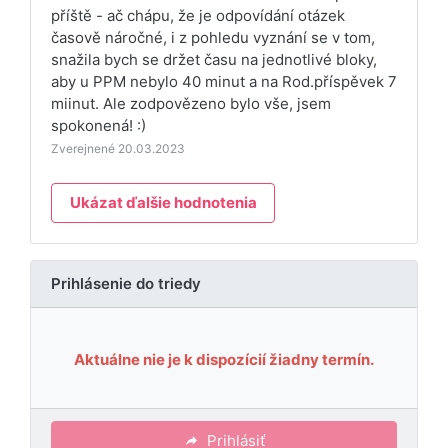
příště - ač chápu, že je odpovídání otázek
časově náročné, i z pohledu vyznání se v tom,
snažila bych se držet času na jednotlivé bloky,
aby u PPM nebylo 40 minut a na Rod.příspěvek 7
miinut. Ale zodpovězeno bylo vše, jsem
spokonená! :)
Zverejnené 20.03.2023
Ukázat ďalšie hodnotenia
Prihlásenie do triedy
Aktuálne nie je k dispozícií žiadny termín.
Prihlásiť