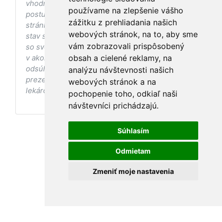
vhodných postupoch v oblasti zdravia, vhodnosti
používame na zlepšenie vášho
postupov a odporúčaní prezentovaných na
zážitku z prehliadania našich
stránke s ohľadom na Váš zdravotný
webových stránok, na to, aby sme
stav sa pred ich aplikáciou vždy vopred poraďte
vám zobrazovali prispôsobený
so svojím ošetrujúcim lekárom, a to najmä ak ste
v akomkoľvek štádiu tehotenstva. Bez
obsah a cielené reklamy, na
odsúhlasenia postupov a odporúčaní
analýzu návštevnosti našich
prezentovaných na stránke Vaším ošetrujúcim
webových stránok a na
lekárom tieto postupy a odporúčania neaplikujte.
pochopenie toho, odkiaľ naši
návštevníci prichádzajú.
Súhlasím
Odmietam
Zmeniť moje nastavenia