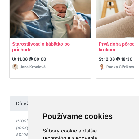
Starostlivosť o bábätko po
Prvá doba pôrodná
príchode...
krokom
Ut 11.08 @ 09:00
St 12.08 @ 18:30
Jana Krpalová
Radka Cifriková
Dôležité upozornenie
Používame cookies
Prostredníctvom stránky nedochádza k
poskytovaniu zdravotnej starostlivosti, ani k jej
Súbory cookie a ďalšie
sprostredkovaniu, ani k jej nahrádzaniu. O
technológie sledovania