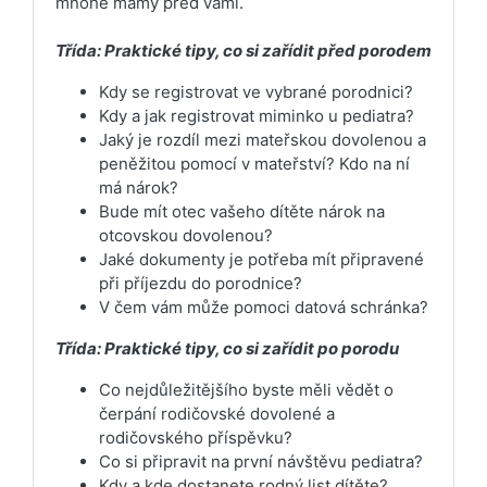
mnohé mamy pred vami.
Třída: Praktické tipy, co si zařídit před porodem
Kdy se registrovat ve vybrané porodnici?
Kdy a jak registrovat miminko u pediatra?
Jaký je rozdíl mezi mateřskou dovolenou a
peněžitou pomocí v mateřství? Kdo na ní
má nárok?
Bude mít otec vašeho dítěte nárok na
otcovskou dovolenou?
Jaké dokumenty je potřeba mít připravené
při příjezdu do porodnice?
V čem vám může pomoci datová schránka?
Třída: Praktické tipy, co si zařídit po porodu
Co nejdůležitějšího byste měli vědět o
čerpání rodičovské dovolené a
rodičovského příspěvku?
Co si připravit na první návštěvu pediatra?
Kdy a kde dostanete rodný list dítěte?