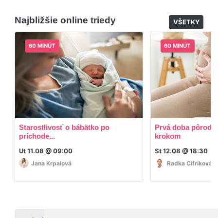
Áno, po skončení triedy dostávate prístup na
dodatočný materiál, ktorý Vaša hostka dala k
Najbližšie online triedy
dispozícií.
VŠETKY
60 MINÚT
60 MINÚT
Starostlivosť o bábätko po
Prvá doba pôrodná
príchode...
krokom
Ut 11.08 @ 09:00
St 12.08 @ 18:30
Jana Krpalová
Radka Cifriková