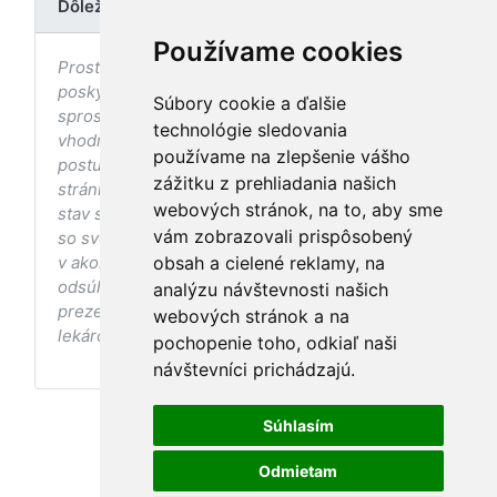
Dôležité upozornenie
Používame cookies
Prostredníctvom stránky nedochádza k
poskytovaniu zdravotnej starostlivosti, ani k jej
Súbory cookie a ďalšie
sprostredkovaniu, ani k jej nahrádzaniu. O
technológie sledovania
vhodných postupoch v oblasti zdravia, vhodnosti
používame na zlepšenie vášho
postupov a odporúčaní prezentovaných na
zážitku z prehliadania našich
stránke s ohľadom na Váš zdravotný
webových stránok, na to, aby sme
stav sa pred ich aplikáciou vždy vopred poraďte
vám zobrazovali prispôsobený
so svojím ošetrujúcim lekárom, a to najmä ak ste
v akomkoľvek štádiu tehotenstva. Bez
obsah a cielené reklamy, na
odsúhlasenia postupov a odporúčaní
analýzu návštevnosti našich
prezentovaných na stránke Vaším ošetrujúcim
webových stránok a na
lekárom tieto postupy a odporúčania neaplikujte.
pochopenie toho, odkiaľ naši
návštevníci prichádzajú.
Súhlasím
Odmietam