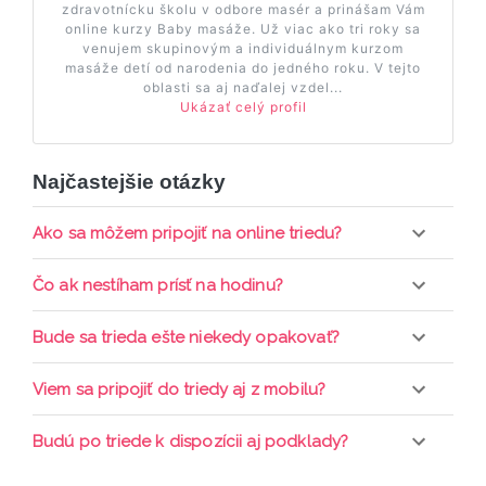
zdravotnícku školu v odbore masér a prinášam Vám
online kurzy Baby masáže. Už viac ako tri roky sa
venujem skupinovým a individuálnym kurzom
masáže detí od narodenia do jedného roku. V tejto
oblasti sa aj naďalej vzdel...
Ukázať celý profil
Najčastejšie otázky
Ako sa môžem pripojiť na online triedu?
Pripojenie do online triedy prebieha priamo cez
Čo ak nestíham prísť na hodinu?
web-stránku mamaclass.sk, stačí sledovať
pripomienky cez email a cez SMS a včas sa
Každá trieda sa nahráva a je k dispozícií po dobu 7
Bude sa trieda ešte niekedy opakovať?
prihlásiť do triedy.
dní. Pre pozretie video nahrávky je potrebné mať
aktívne členstvo Mama PRO.
Triedy sa priebežne opakujú, stačí sledovať ponuku
Viem sa pripojiť do triedy aj z mobilu?
kurzov a tried.
Áno, pripojenie do triedy je možné aj cez mobil,
Budú po triede k dispozícii aj podklady?
nie je k tomu potrebné sťahovať žiadne ďalšie
appky ani programy.