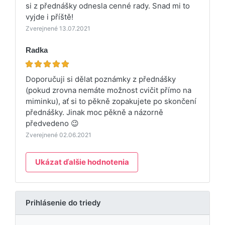
si z přednášky odnesla cenné rady. Snad mi to
vyjde i příště!
Zverejnené 13.07.2021
Radka
Doporučuji si dělat poznámky z přednášky
(pokud zrovna nemáte možnost cvičit přímo na
miminku), ať si to pěkně zopakujete po skončení
přednášky. Jinak moc pěkně a názorně
předvedeno 😉
Zverejnené 02.06.2021
Ukázat ďalšie hodnotenia
Prihlásenie do triedy