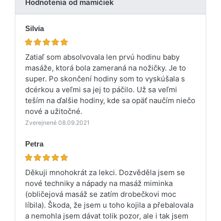
Hodnotenia od mamičiek
Silvia
Zatiaľ som absolvovala len prvú hodinu baby
masáže, ktorá bola zameraná na nožičky. Je to
super. Po skončení hodiny som to vyskúšala s
dcérkou a veľmi sa jej to páčilo. Už sa veľmi
teším na ďalšie hodiny, kde sa opäť naučím niečo
nové a užitočné.
Zverejnené 08.09.2021
Petra
Děkuji mnohokrát za lekci. Dozvěděla jsem se
nové techniky a nápady na masáž miminka
(obličejová masáž se zatím drobečkovi moc
líbila). Škoda, že jsem u toho kojila a přebalovala
a nemohla jsem dávat tolik pozor, ale i tak jsem