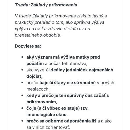
Trieda: Základy prikrmovania
V triede Základy prikrmovania získate jasný a
praktický prehľad o tom, ako správna výživa
vplýva na rast a zdravie dieťaťa už od
prenatálneho obdobia.
Dozviete sa:
aký význam má výživa matky pred
počatím
a počas tehotenstva,
ako vyzerá
ideálny jedálniček najmenších
dojčiat,
prečo
čaje či šťavy nie sú vhodn
é v prvých
mesiacoch,
kedy a prečo je ten správny čas začať s
prikrmovaním,
čo je (a či vôbec existuje) tzv.
imunologické okno,
prečo sa odborné odporúčania líš
ia a ako
sa v nich zorientovať,