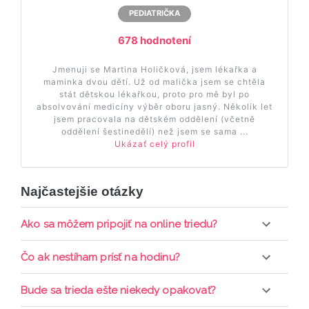
PEDIATRIČKA
678 hodnotení
Jmenuji se Martina Holičková, jsem lékařka a
maminka dvou dětí. Už od malička jsem se chtěla
stát dětskou lékařkou, proto pro mě byl po
absolvování medicíny výběr oboru jasný. Několik let
jsem pracovala na dětském oddělení (včetně
oddělení šestinedělí) než jsem se sama ...
Ukázať celý profil
Najčastejšie otázky
Ako sa môžem pripojiť na online triedu?
Pripojenie do online triedy prebieha priamo cez
Čo ak nestíham prísť na hodinu?
web-stránku mamaclass.sk, stačí sledovať
pripomienky cez email a cez SMS a včas sa
Každá trieda sa nahráva a je k dispozícií po dobu 7
Bude sa trieda ešte niekedy opakovať?
prihlásiť do triedy.
dní. Pre pozretie video nahrávky je potrebné mať