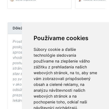
Dôležité upozornenie
Používame cookies
Prostredníctvom stránky nedochádza k
poskytovaniu zdravotnej starostlivosti, ani k jej
Súbory cookie a ďalšie
sprostredkovaniu, ani k jej nahrádzaniu. O
technológie sledovania
vhodných postupoch v oblasti zdravia, vhodnosti
používame na zlepšenie vášho
postupov a odporúčaní prezentovaných na
zážitku z prehliadania našich
stránke s ohľadom na Váš zdravotný
webových stránok, na to, aby sme
stav sa pred ich aplikáciou vždy vopred poraďte
vám zobrazovali prispôsobený
so svojím ošetrujúcim lekárom, a to najmä ak ste
v akomkoľvek štádiu tehotenstva. Bez
obsah a cielené reklamy, na
odsúhlasenia postupov a odporúčaní
analýzu návštevnosti našich
prezentovaných na stránke Vaším ošetrujúcim
webových stránok a na
lekárom tieto postupy a odporúčania neaplikujte.
pochopenie toho, odkiaľ naši
návštevníci prichádzajú.