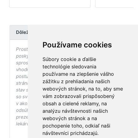
Dôležité upozornenie
Používame cookies
Prostredníctvom stránky nedochádza k
poskytovaniu zdravotnej starostlivosti, ani k jej
Súbory cookie a ďalšie
sprostredkovaniu, ani k jej nahrádzaniu. O
technológie sledovania
vhodných postupoch v oblasti zdravia, vhodnosti
používame na zlepšenie vášho
postupov a odporúčaní prezentovaných na
zážitku z prehliadania našich
stránke s ohľadom na Váš zdravotný
webových stránok, na to, aby sme
stav sa pred ich aplikáciou vždy vopred poraďte
vám zobrazovali prispôsobený
so svojím ošetrujúcim lekárom, a to najmä ak ste
v akomkoľvek štádiu tehotenstva. Bez
obsah a cielené reklamy, na
odsúhlasenia postupov a odporúčaní
analýzu návštevnosti našich
prezentovaných na stránke Vaším ošetrujúcim
webových stránok a na
lekárom tieto postupy a odporúčania neaplikujte.
pochopenie toho, odkiaľ naši
návštevníci prichádzajú.