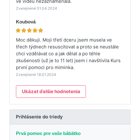
ve videu nezaznamenala.
Zverejnené 01.04.2024
Koubová
Moc děkuji. Moji třetí dceru jsem musela ve
třech týdnech resuscitovat a proto se neustále
chci vzdělávat co a jak dělat a po téhle
zkušenosti (už je to 11 let) jsem i navštívila Kurs
první pomoci pro miminka.
Zverejnené 18.01.2024
Ukázat ďalšie hodnotenia
Prihlásenie do triedy
Prvá pomoc pre vaše bábätko