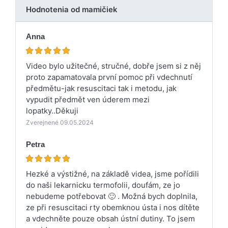
Hodnotenia od mamičiek
Anna
Video bylo užitečné, stručné, dobře jsem si z něj
proto zapamatovala první pomoc při vdechnutí
předmětu-jak resuscitaci tak i metodu, jak
vypudit předmět ven úderem mezi
lopatky..Děkuji
Zverejnené 09.05.2024
Petra
Hezké a výstižné, na základě videa, jsme pořídili
do naši lekarnicku termofolii, doufám, ze jo
nebudeme potřebovat 🙂 . Možná bych doplnila,
ze při resuscitaci rty obemknou ústa i nos dítěte
a vdechněte pouze obsah ústní dutiny. To jsem