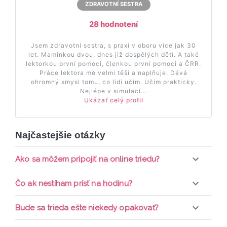
ZDRAVOTNÍ SESTRA
28 hodnotení
Jsem zdravotní sestra, s praxí v oboru více jak 30
let. Maminkou dvou, dnes již dospělých dětí. A také
lektorkou první pomoci, členkou první pomoci a ČRR.
Práce lektora mě velmi těší a naplňuje. Dává
ohromný smysl tomu, co lidi učím. Učím prakticky.
Nejlépe v simulací...
Ukázať celý profil
Najčastejšie otázky
Ako sa môžem pripojiť na online triedu?
Pripojenie do online triedy prebieha priamo cez
Čo ak nestíham prísť na hodinu?
web-stránku mamaclass.sk, stačí sledovať
pripomienky cez email a cez SMS a včas sa
Každá trieda sa nahráva a je k dispozícií po dobu 7
Bude sa trieda ešte niekedy opakovať?
prihlásiť do triedy.
dní. Pre pozretie video nahrávky je potrebné mať
aktívne členstvo Mama PRO.