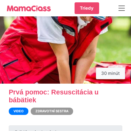
Triedy
30 minút
Prvá pomoc: Resuscitácia u
bábätiek
VIDEO
ZDRAVOTNÍ SESTRA