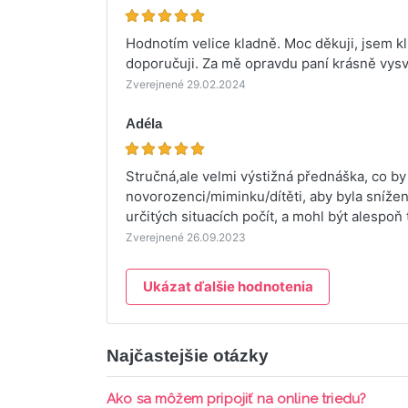
Hodnotím velice kladně. Moc děkuji, jsem kl
doporučuji. Za mě opravdu paní krásně vysvě
Zverejnené 29.02.2024
Adéla
Stručná,ale velmi výstižná přednáška, co b
novorozenci/miminku/dítěti, aby byla snížen
určitých situacích počít, a mohl být alespoň
Zverejnené 26.09.2023
Ukázat ďalšie hodnotenia
Najčastejšie otázky
Ako sa môžem pripojiť na online triedu?