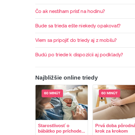
Pripojenie do online triedy prebieha priamo c
Čo ak nestíham prísť na hodinu?
pripomienky cez email a cez SMS a včas sa prih
Každá trieda sa nahráva a je k dispozícií po d
Bude sa trieda ešte niekedy opakovať?
aktívne členstvo Mama PRO.
Triedy sa priebežne opakujú, stačí sledovať po
Viem sa pripojiť do triedy aj z mobilu?
Áno, pripojenie do triedy je možné aj cez mob
Budú po triede k dispozícii aj podklady?
ani programy.
Áno, po skončení triedy dostávate prístup na d
Najbližšie online triedy
60 MINÚT
60 MINÚT
Starostlivosť o
Prvá doba pôrodná
bábätko po príchode...
krok za krokom