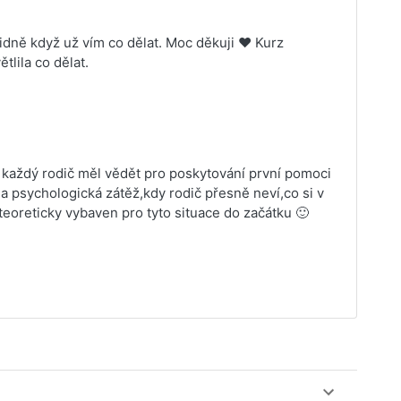
idně když už vím co dělat. Moc děkuji ❤️ Kurz
tlila co dělat.
y každý rodič měl vědět pro poskytování první pomoci
a psychologická zátěž,kdy rodič přesně neví,co si v
 teoreticky vybaven pro tyto situace do začátku 🙂