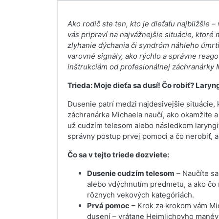
Ako rodič ste ten, kto je dieťaťu najbližšie –
vás pripraví na najvážnejšie situácie, ktor
zlyhanie dýchania či syndróm náhleho úmrti
varovné signály, ako rýchlo a správne reag
inštrukciám od profesionálnej záchranárky 
Trieda: Moje dieťa sa dusí! Čo robiť? Laryn
Dusenie patrí medzi najdesivejšie situácie, 
záchranárka Michaela naučí, ako okamžite a 
už cudzím telesom alebo následkom laryngití
správny postup prvej pomoci a čo nerobiť, ab
Čo sa v tejto triede dozviete:
Dusenie cudzím telesom
– Naučíte sa
alebo vdýchnutím predmetu, a ako čo n
rôznych vekových kategóriách.
Prvá pomoc
– Krok za krokom vám Mic
dusení – vrátane Heimlichovho manévru