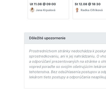
Ut 11.08 @ 09:00
St 12.08 @ 18:30
Jana Krpalová
Radka Cifriková
Dôležité upozornenie
Prostredníctvom stránky nedochádza k poskytov
sprostredkovaniu, ani k jej nahrádzaniu. O vh
a odporúčaní prezentovaných na stránke s ohľ
vopred poraďte so svojím ošetrujúcim lekárom
tehotenstva. Bez odsúhlasenia postupov a od
lekárom tieto postupy a odporúčania neaplikuj