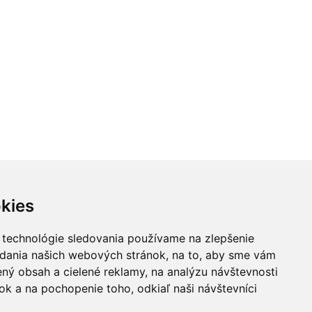
o 24.08 @ 18:00
Ut 25.08 @ 09:00
Ut 01.09 @ 
Jana Chomová
Jana Krpalová
NEOsest
kies
 technológie sledovania používame na zlepšenie
adania našich webových stránok, na to, aby sme vám
ný obsah a cielené reklamy, na analýzu návštevnosti
k a na pochopenie toho, odkiaľ naši návštevníci