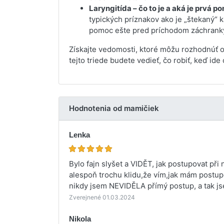
Laryngitída – čo to je a aká je prvá p
typických príznakov ako je „štekaný“ 
pomoc ešte pred príchodom záchrank
Získajte vedomosti, ktoré môžu rozhodnúť o 
tejto triede budete vedieť, čo robiť, keď ide
Hodnotenia od mamičiek
Lenka
Bylo fajn slyšet a VIDĚT, jak postupovat při
alespoň trochu klidu,že vím,jak mám postupo
nikdy jsem NEVIDĚLA přímý postup, a tak jse
Zverejnené 01.03.2024
Nikola