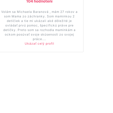
104 hodnotení
Volám sa Michaela Baranová , mám 27 rokov a
som Mama zo záchranky. Som maminkou 2
detičiek a tie mi ukázali aké dôležité je
ovládať prvú pomoc, špecifickú práve pre
detičky. Preto som sa rozhodla maminkám a
ockom posúvať svoje skúsenosti zo svojej
práce....
Ukázať celý profil