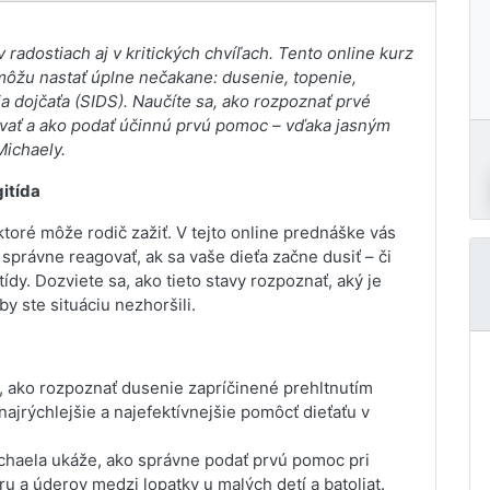
 v radostiach aj v kritických chvíľach. Tento online kurz
é môžu nastať úplne nečakane: dusenie, topenie,
a dojčaťa (SIDS). Naučíte sa, ako rozpoznať prvé
ovať a ako podať účinnú prvú pomoc – vďaka jasným
Michaely.
gitída
ktoré môže rodič zažiť. V tejto online prednáške vás
správne reagovať, ak sa vaše dieťa začne dusiť – či
dy. Dozviete sa, ako tieto stavy rozpoznať, aký je
y ste situáciu nezhoršili.
, ako rozpoznať dusenie zapríčinené prehltnutím
ajrýchlejšie a najefektívnejšie pomôcť dieťaťu v
haela ukáže, ako správne podať prvú pomoc pri
 a úderov medzi lopatky u malých detí a batoliat.