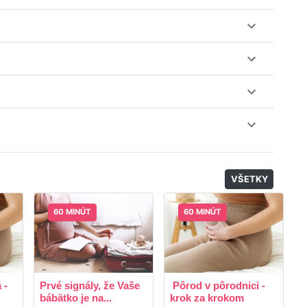
ez web-stránku mamaclass.sk, stačí sledovať
lásiť do triedy.
obu 7 dní. Pre pozretie video nahrávky je potrebné mať
nuku kurzov a tried.
il, nie je k tomu potrebné sťahovať žiadne ďalšie appky
odatočný materiál, ktorý Vaša hostka dala k dispozícií.
VŠETKY
60 MINÚT
60 MINÚT
 -
Prvé signály, že Vaše
Pôrod v pôrodnici -
R
bábätko je na...
krok za krokom
p