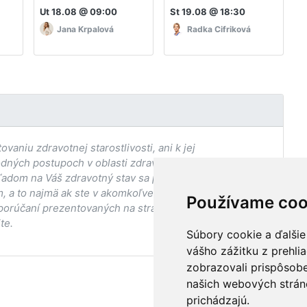
Ut 18.08 @ 09:00
St 19.08 @ 18:30
P
Jana Krpalová
Radka Cifriková
aniu zdravotnej starostlivosti, ani k jej
odných postupoch v oblasti zdravia, vhodnosti postupov
adom na Váš zdravotný stav sa pred ich aplikáciou vždy
, a to najmä ak ste v akomkoľvek štádiu
Používame coo
porúčaní prezentovaných na stránke Vaším ošetrujúcim
te.
Súbory cookie a ďalšie
vášho zážitku z prehli
zobrazovali prispôsobe
našich webových stráno
prichádzajú.