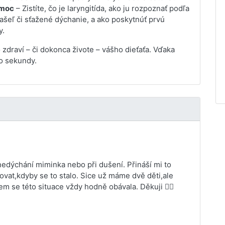
omoc
– Zistíte, čo je laryngitída, ako ju rozpoznať podľa
kašeľ či sťažené dýchanie, a ako poskytnúť prvú
y.
zdraví – či dokonca živote – vášho dieťaťa. Vďaka
 o sekundy.
 nedýchání miminka nebo při dušení. Přináší mi to
vat,kdyby se to stalo. Sice už máme dvě děti,ale
m se této situace vždy hodně obávala. Děkuji 👍🏻