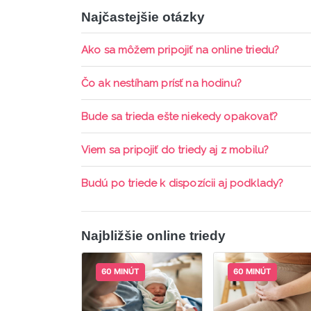
Najčastejšie otázky
Ako sa môžem pripojiť na online triedu?
Pripojenie do online triedy prebieha priamo c
Čo ak nestíham prísť na hodinu?
pripomienky cez email a cez SMS a včas sa prih
Každá trieda sa nahráva a je k dispozícií po d
Bude sa trieda ešte niekedy opakovať?
aktívne členstvo Mama PRO.
Triedy sa priebežne opakujú, stačí sledovať po
Viem sa pripojiť do triedy aj z mobilu?
Áno, pripojenie do triedy je možné aj cez mob
Budú po triede k dispozícii aj podklady?
ani programy.
Áno, po skončení triedy dostávate prístup na d
Najbližšie online triedy
60 MINÚT
60 MINÚT