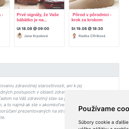
 -
Prvé signály, že Vaše
Pôrod v pôrodnici -
R
bábätko je na...
krok za krokom
p
Ut 18.08 @ 09:00
St 19.08 @ 18:30
P
Jana Krpalová
Radka Cifriková
aniu zdravotnej starostlivosti, ani k jej
odných postupoch v oblasti zdravia, vhodnosti postupov
adom na Váš zdravotný stav sa pred ich aplikáciou vždy
, a to najmä ak ste v akomkoľvek štádiu
Používame coo
porúčaní prezentovaných na stránke Vaším ošetrujúcim
te.
Súbory cookie a ďalšie