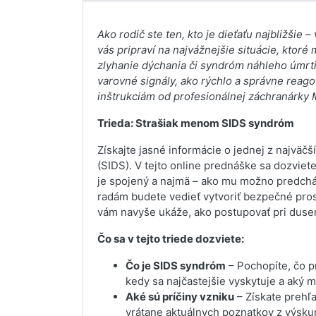
Ako rodič ste ten, kto je dieťaťu najbližšie –
vás pripraví na najvážnejšie situácie, ktor
zlyhanie dýchania či syndróm náhleho úmrti
varovné signály, ako rýchlo a správne reag
inštrukciám od profesionálnej záchranárky 
Trieda: Strašiak menom SIDS syndróm
Získajte jasné informácie o jednej z najväč
(SIDS). V tejto online prednáške sa dozviete
je spojený a najmä – ako mu možno predch
radám budete vedieť vytvoriť bezpečné pro
vám navyše ukáže, ako postupovať pri dusen
Čo sa v tejto triede dozviete:
Čo je SIDS syndróm
– Pochopíte, čo 
kedy sa najčastejšie vyskytuje a aký m
Aké sú príčiny vzniku
– Získate prehľ
vrátane aktuálnych poznatkov z výsku