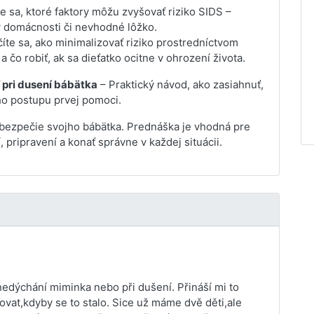
e sa, ktoré faktory môžu zvyšovať riziko SIDS –
 v domácnosti či nevhodné lôžko.
íte sa, ako minimalizovať riziko prostredníctvom
čo robiť, ak sa dieťatko ocitne v ohrození života.
 pri dusení bábätka
– Praktický návod, ako zasiahnuť,
ho postupu prvej pomoci.
re bezpečie svojho bábätka. Prednáška je vhodná pre
, pripravení a konať správne v každej situácii.
 nedýchání miminka nebo při dušení. Přináší mi to
vat,kdyby se to stalo. Sice už máme dvě děti,ale