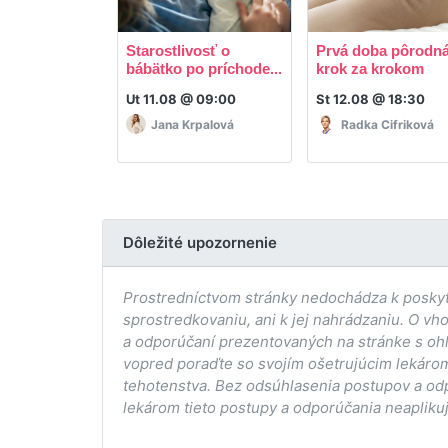
Starostlivosť o
Prvá doba pôrodná
bábätko po príchode...
krok za krokom
Ut 11.08 @ 09:00
St 12.08 @ 18:30
Jana Krpalová
Radka Cifriková
Dôležité upozornenie
Prostredníctvom stránky nedochádza k poskytov
sprostredkovaniu, ani k jej nahrádzaniu. O vh
a odporúčaní prezentovaných na stránke s ohľ
vopred poraďte so svojím ošetrujúcim lekárom
tehotenstva. Bez odsúhlasenia postupov a od
lekárom tieto postupy a odporúčania neaplikuj