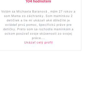
104 hodnotení
Volám sa Michaela Baranová , mám 27 rokov a
som Mama zo záchranky. Som maminkou 2
detičiek a tie mi ukázali aké dôležité je
ovládať prvú pomoc, špecifickú práve pre
detičky. Preto som sa rozhodla maminkám a
ockom posúvať svoje skúsenosti zo svojej
práce....
Ukázať celý profil