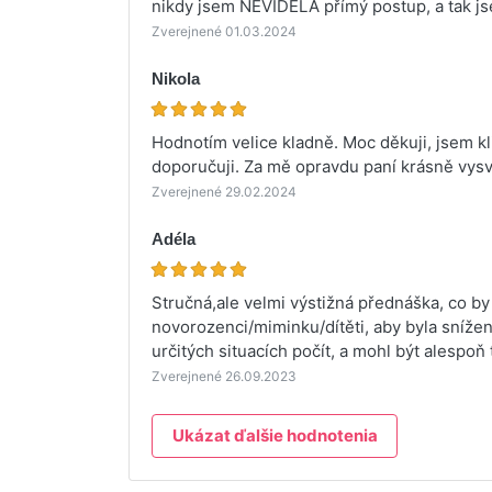
nikdy jsem NEVIDĚLA přímý postup, a tak jse
Zverejnené 01.03.2024
Nikola
Hodnotím velice kladně. Moc děkuji, jsem kl
doporučuji. Za mě opravdu paní krásně vysvě
Zverejnené 29.02.2024
Adéla
Stručná,ale velmi výstižná přednáška, co b
novorozenci/miminku/dítěti, aby byla snížen
určitých situacích počít, a mohl být alespoň
Zverejnené 26.09.2023
Ukázat ďalšie hodnotenia