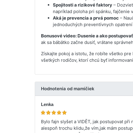
Spojitosti a rizikové faktory
– Dozviet
napríklad poloha pri spánku, fajčenie
Aká je prevencia a prvá pomoc
– Nauč
jednoduchých preventívnych opatrení a 
Bonusové video: Dusenie a ako postupovať
ak sa bábätko začne dusiť, vrátane správne
Získajte pokoj a istotu, že robíte všetko p
všetkých rodičov, ktorí chcú byť informovaní
Hodnotenia od mamičiek
Lenka
Bylo fajn slyšet a VIDĚT, jak postupovat při
alespoň trochu klidu,že vím,jak mám postupo