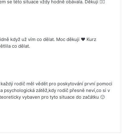
m se této situace vždy hodně obávala. Děkuji 👍🏻
idně když už vím co dělat. Moc děkuji ❤️ Kurz
tlila co dělat.
y každý rodič měl vědět pro poskytování první pomoci
a psychologická zátěž,kdy rodič přesně neví,co si v
 teoreticky vybaven pro tyto situace do začátku 🙂