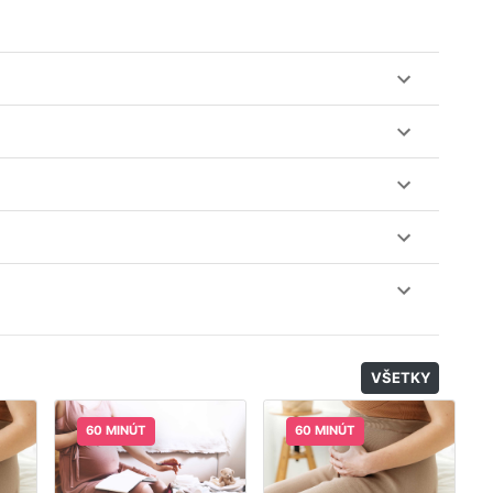
ez web-stránku mamaclass.sk, stačí sledovať
lásiť do triedy.
obu 7 dní. Pre pozretie video nahrávky je potrebné mať
nuku kurzov a tried.
il, nie je k tomu potrebné sťahovať žiadne ďalšie appky
odatočný materiál, ktorý Vaša hostka dala k dispozícií.
VŠETKY
60 MINÚT
60 MINÚT