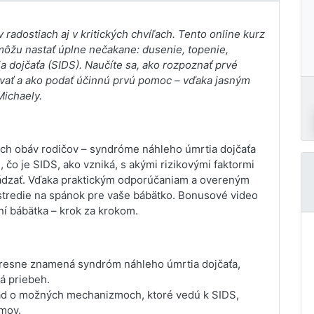
 v radostiach aj v kritických chvíľach. Tento online kurz
é môžu nastať úplne nečakane: dusenie, topenie,
a dojčaťa (SIDS). Naučíte sa, ako rozpoznať prvé
ovať a ako podať účinnú prvú pomoc – vďaka jasným
Michaely.
ších obáv rodičov – syndróme náhleho úmrtia dojčaťa
, čo je SIDS, ako vzniká, s akými rizikovými faktormi
ádzať. Vďaka praktickým odporúčaniam a overeným
stredie na spánok pre vaše bábätko. Bonusové video
í bábätka – krok za krokom.
presne znamená syndróm náhleho úmrtia dojčaťa,
á priebeh.
ad o možných mechanizmoch, ktoré vedú k SIDS,
mov.