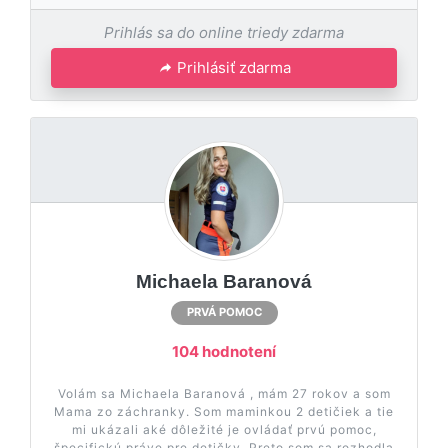
Prihlás sa do online triedy zdarma
Prihlásiť zdarma
Michaela Baranová
PRVÁ POMOC
104 hodnotení
Volám sa Michaela Baranová , mám 27 rokov a som
Mama zo záchranky. Som maminkou 2 detičiek a tie
mi ukázali aké dôležité je ovládať prvú pomoc,
špecifickú práve pre detičky. Preto som sa rozhodla