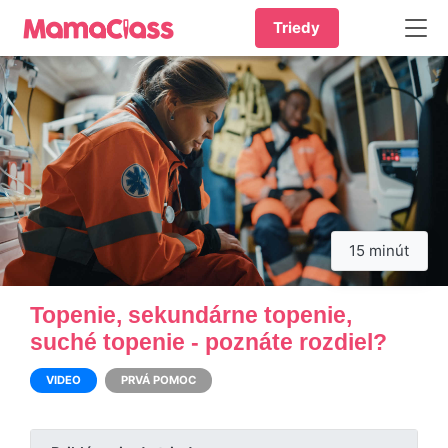
Triedy
15 minút
Topenie, sekundárne topenie,
suché topenie - poznáte rozdiel?
VIDEO
PRVÁ POMOC