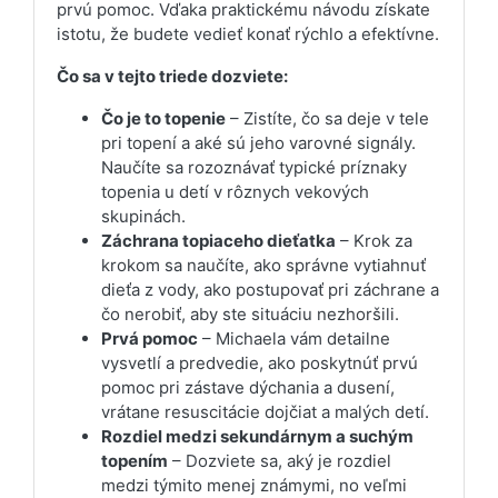
prvú pomoc. Vďaka praktickému návodu získate
istotu, že budete vedieť konať rýchlo a efektívne.
Čo sa v tejto triede dozviete:
Čo je to topenie
– Zistíte, čo sa deje v tele
pri topení a aké sú jeho varovné signály.
Naučíte sa rozoznávať typické príznaky
topenia u detí v rôznych vekových
skupinách.
Záchrana topiaceho dieťatka
– Krok za
krokom sa naučíte, ako správne vytiahnuť
dieťa z vody, ako postupovať pri záchrane a
čo nerobiť, aby ste situáciu nezhoršili.
Prvá pomoc
– Michaela vám detailne
vysvetlí a predvedie, ako poskytnúť prvú
pomoc pri zástave dýchania a dusení,
vrátane resuscitácie dojčiat a malých detí.
Rozdiel medzi sekundárnym a suchým
topením
– Dozviete sa, aký je rozdiel
medzi týmito menej známymi, no veľmi