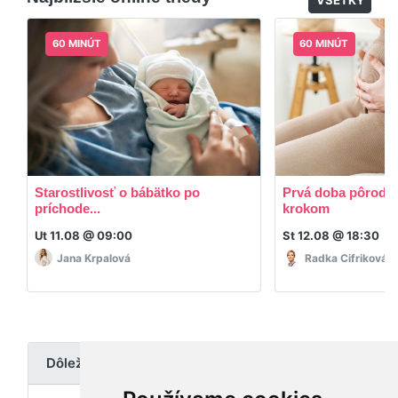
VŠETKY
60 MINÚT
60 MINÚT
Starostlivosť o bábätko po
Prvá doba pôrodná
príchode...
krokom
Ut 11.08 @ 09:00
St 12.08 @ 18:30
Jana Krpalová
Radka Cifriková
Dôležité upozornenie