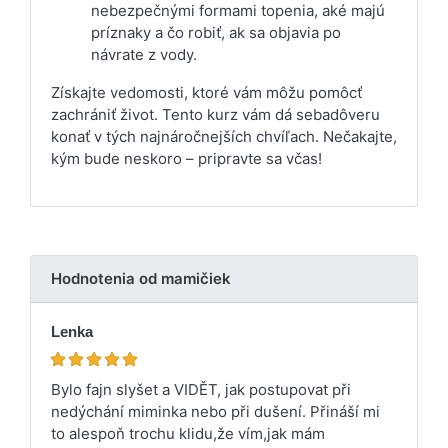
nebezpečnými formami topenia, aké majú
príznaky a čo robiť, ak sa objavia po
návrate z vody.
Získajte vedomosti, ktoré vám môžu pomôcť
zachrániť život. Tento kurz vám dá sebadôveru
konať v tých najnáročnejších chvíľach. Nečakajte,
kým bude neskoro – pripravte sa včas!
Hodnotenia od mamičiek
Lenka
Bylo fajn slyšet a VIDĚT, jak postupovat při
nedýchání miminka nebo při dušení. Přináší mi
to alespoň trochu klidu,že vím,jak mám