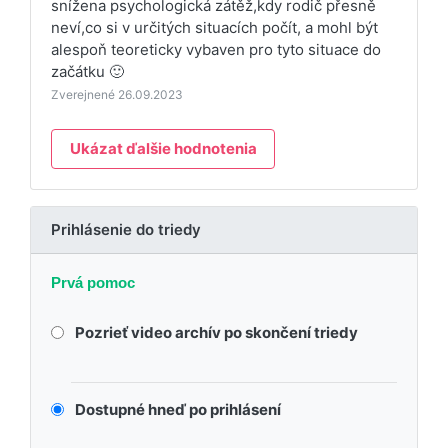
snížena psychologická zátěž,kdy rodič přesně
neví,co si v určitých situacích počít, a mohl být
alespoň teoreticky vybaven pro tyto situace do
začátku 🙂
Zverejnené 26.09.2023
Ukázat ďalšie hodnotenia
Prihlásenie do triedy
Prvá pomoc
Pozrieť video archív po skončení triedy
Dostupné hneď po prihlásení