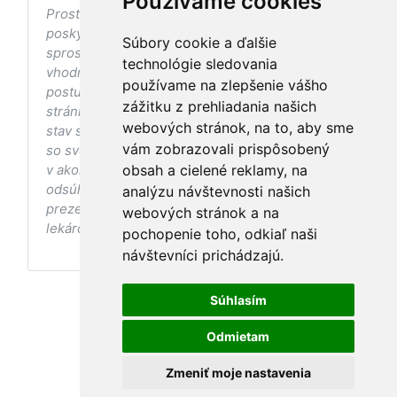
Používame cookies
Prostredníctvom stránky nedochádza k
poskytovaniu zdravotnej starostlivosti, ani k jej
Súbory cookie a ďalšie
sprostredkovaniu, ani k jej nahrádzaniu. O
technológie sledovania
vhodných postupoch v oblasti zdravia, vhodnosti
používame na zlepšenie vášho
postupov a odporúčaní prezentovaných na
zážitku z prehliadania našich
stránke s ohľadom na Váš zdravotný
webových stránok, na to, aby sme
stav sa pred ich aplikáciou vždy vopred poraďte
vám zobrazovali prispôsobený
so svojím ošetrujúcim lekárom, a to najmä ak ste
v akomkoľvek štádiu tehotenstva. Bez
obsah a cielené reklamy, na
odsúhlasenia postupov a odporúčaní
analýzu návštevnosti našich
prezentovaných na stránke Vaším ošetrujúcim
webových stránok a na
lekárom tieto postupy a odporúčania neaplikujte.
pochopenie toho, odkiaľ naši
návštevníci prichádzajú.
Súhlasím
Odmietam
Zmeniť moje nastavenia