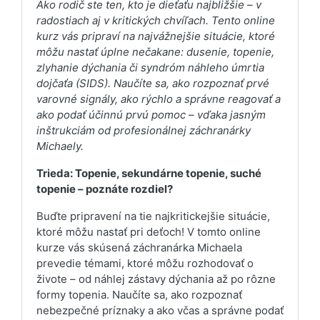
Ako rodič ste ten, kto je dieťaťu najbližšie – v
radostiach aj v kritických chvíľach. Tento online
kurz vás pripraví na najvážnejšie situácie, ktoré
môžu nastať úplne nečakane: dusenie, topenie,
zlyhanie dýchania či syndróm náhleho úmrtia
dojčaťa (SIDS). Naučíte sa, ako rozpoznať prvé
varovné signály, ako rýchlo a správne reagovať a
ako podať účinnú prvú pomoc – vďaka jasným
inštrukciám od profesionálnej záchranárky
Michaely.
Trieda: Topenie, sekundárne topenie, suché
topenie – poznáte rozdiel?
Buďte pripravení na tie najkritickejšie situácie,
ktoré môžu nastať pri deťoch! V tomto online
kurze vás skúsená záchranárka Michaela
prevedie témami, ktoré môžu rozhodovať o
živote – od náhlej zástavy dýchania až po rôzne
formy topenia. Naučíte sa, ako rozpoznať
nebezpečné príznaky a ako včas a správne podať