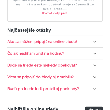
maminkám a ockom posúvať svoje skúsenosti zo
svojej práce....
Ukázať celý profil
Najčastejšie otázky
Ako sa môžem pripojiť na online triedu?
Pripojenie do online triedy prebieha priamo cez
Čo ak nestíham prísť na hodinu?
web-stránku mamaclass.sk, stačí sledovať
pripomienky cez email a cez SMS a včas sa
Každá trieda sa nahráva a je k dispozícií po dobu 7
Bude sa trieda ešte niekedy opakovať?
prihlásiť do triedy.
dní. Pre pozretie video nahrávky je potrebné mať
aktívne členstvo Mama PRO.
Triedy sa priebežne opakujú, stačí sledovať ponuku
Viem sa pripojiť do triedy aj z mobilu?
kurzov a tried.
Áno, pripojenie do triedy je možné aj cez mobil,
Budú po triede k dispozícii aj podklady?
nie je k tomu potrebné sťahovať žiadne ďalšie
appky ani programy.
Áno, po skončení triedy dostávate prístup na
dodatočný materiál, ktorý Vaša hostka dala k
Najbližšie online triedy
dispozícií.