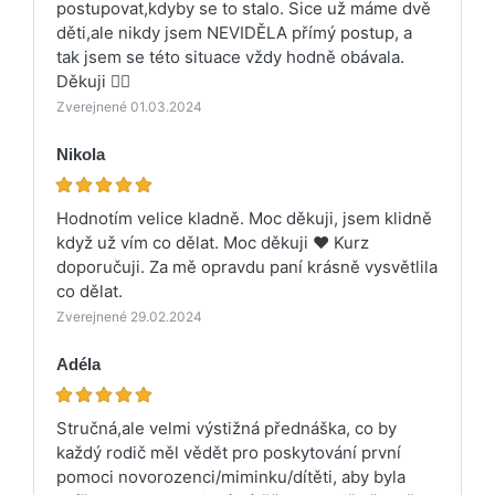
postupovat,kdyby se to stalo. Sice už máme dvě
děti,ale nikdy jsem NEVIDĚLA přímý postup, a
tak jsem se této situace vždy hodně obávala.
Děkuji 👍🏻
Zverejnené 01.03.2024
Nikola
Hodnotím velice kladně. Moc děkuji, jsem klidně
když už vím co dělat. Moc děkuji ❤️ Kurz
doporučuji. Za mě opravdu paní krásně vysvětlila
co dělat.
Zverejnené 29.02.2024
Adéla
Stručná,ale velmi výstižná přednáška, co by
každý rodič měl vědět pro poskytování první
pomoci novorozenci/miminku/dítěti, aby byla