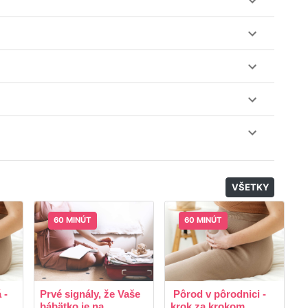
ez web-stránku mamaclass.sk, stačí sledovať
lásiť do triedy.
obu 7 dní. Pre pozretie video nahrávky je potrebné mať
nuku kurzov a tried.
il, nie je k tomu potrebné sťahovať žiadne ďalšie appky
odatočný materiál, ktorý Vaša hostka dala k dispozícií.
VŠETKY
60 MINÚT
60 MINÚT
 -
Prvé signály, že Vaše
Pôrod v pôrodnici -
R
bábätko je na...
krok za krokom
p