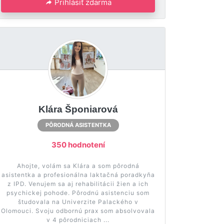
Prihlásiť zdarma
Klára Šponiarová
PÔRODNÁ ASISTENTKA
350 hodnotení
Ahojte, volám sa Klára a som pôrodná
asistentka a profesionálna laktačná poradkyňa
z IPD. Venujem sa aj rehabilitácii žien a ich
psychickej pohode. Pôrodnú asistenciu som
študovala na Univerzite Palackého v
Olomouci. Svoju odbornú prax som absolvovala
v 4 pôrodniciach ...