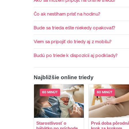
Ako sa môžem pripojiť na online triedu?
Pripojenie do online triedy prebieha priamo c
Čo ak nestíham prísť na hodinu?
pripomienky cez email a cez SMS a včas sa prih
Každá trieda sa nahráva a je k dispozícií po d
Bude sa trieda ešte niekedy opakovať?
aktívne členstvo Mama PRO.
Triedy sa priebežne opakujú, stačí sledovať po
Viem sa pripojiť do triedy aj z mobilu?
Áno, pripojenie do triedy je možné aj cez mob
Budú po triede k dispozícii aj podklady?
ani programy.
Áno, po skončení triedy dostávate prístup na d
Najbližšie online triedy
60 MINÚT
60 MINÚT
Starostlivosť o
Prvá doba pôrodná
bábätko po príchode...
krok za krokom