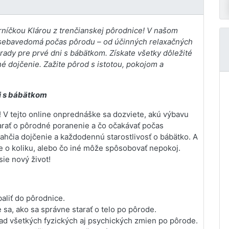
orníčkou Klárou z trenčianskej pôrodnice! V našom
 a sebavedomá počas pôrodu – od účinných relaxačných
rady pre prvé dni s bábätkom. Získate všetky dôležité
é dojčenie. Zažite pôrod s istotou, pokojom a
ni s bábätkom
! V tejto online onprednáške sa dozviete, akú výbavu
arať o pôrodné poranenie a čo očakávať počas
ahčia dojčenie a každodennú starostlivosť o bábätko. A
de o koliku, alebo čo iné môže spôsobovať nepokoj.
sie nový život!
zbaliť do pôrodnice.
sa, ako sa správne starať o telo po pôrode.
d všetkých fyzických aj psychických zmien po pôrode.