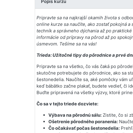
Popis kurzu
Pripravte sa na najkrajší okamih života s odb
online kurze sa naučíte, ako zostať pokojná
techník a správneho dýchania až po praktické 
informácie od prípravy na pôrod až po spokojn
úsmevom. Tešíme sa na vás!
Trieda: Užitočné tipy do pôrodnice a prvé d
Pripravte sa na všetko, čo vás čaká po pôrode
skutočne potrebujete do pôrodnice, ako sa st
šestonedelia. Naučíte sa, aké pomôcky vám uľ
keď bábätko začne plakať, budete vedieť, či i
Buďte pripravená na všetky výzvy, ktoré prine
Čo sa v tejto triede dozviete:
Výbava na pôrodnú sálu:
Zistite, čo si 
Ošetrenie pôrodného poranenia:
Naučte 
Čo očakávať počas šestonedelia:
Prehľa