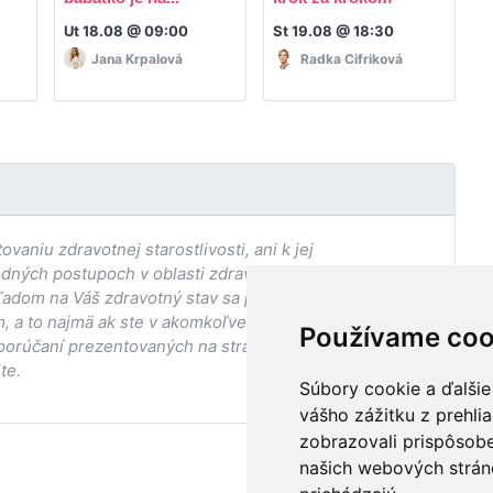
Ut 18.08 @ 09:00
St 19.08 @ 18:30
P
Jana Krpalová
Radka Cifriková
aniu zdravotnej starostlivosti, ani k jej
odných postupoch v oblasti zdravia, vhodnosti postupov
adom na Váš zdravotný stav sa pred ich aplikáciou vždy
, a to najmä ak ste v akomkoľvek štádiu
Používame coo
porúčaní prezentovaných na stránke Vaším ošetrujúcim
te.
Súbory cookie a ďalšie
vášho zážitku z prehli
zobrazovali prispôsobe
našich webových stráno