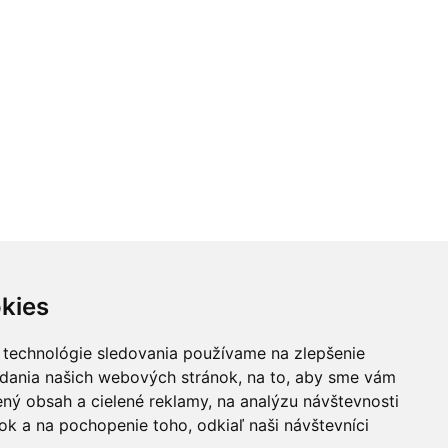
o 24.08 @ 18:00
Ut 25.08 @ 09:00
St 02.09 @ 
Jana Chomová
Jana Krpalová
Mária Ko
kies
 technológie sledovania používame na zlepšenie
adania našich webových stránok, na to, aby sme vám
ný obsah a cielené reklamy, na analýzu návštevnosti
k a na pochopenie toho, odkiaľ naši návštevníci