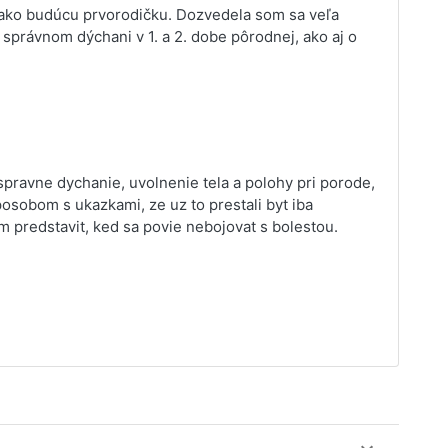
 ako budúcu prvorodičku. Dozvedela som sa veľa
 správnom dýchani v 1. a 2. dobe pôrodnej, ako aj o
pravne dychanie, uvolnenie tela a polohy pri porode,
sobom s ukazkami, ze uz to prestali byt iba
m predstavit, ked sa povie nebojovat s bolestou.