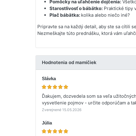
Pomôcky na uľahčenie dojčenia:
Všetko
Starostlivosť o bábätko:
Praktické tipy v
Plač bábätka:
kolika alebo niečo iné?
Pripravte sa na každý detail, aby ste sa cítil
Nezmeškajte túto prednášku, ktorá vám uľahčí
Hodnotenia od mamičiek
Slávka
Ďakujem, dozvedela som sa veľa užitočných 
vysvetlenie pojmov - určite odporúčam a tak
Zverejnené 15.05.2026
Júlia