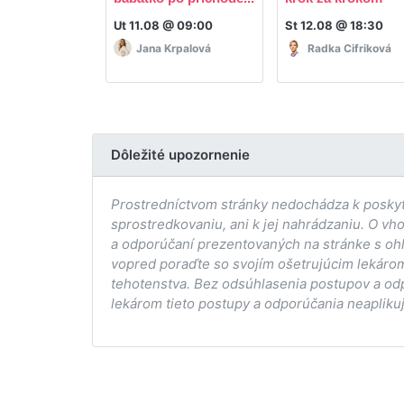
Ut 11.08 @ 09:00
St 12.08 @ 18:30
Jana Krpalová
Radka Cifriková
Dôležité upozornenie
Prostredníctvom stránky nedochádza k poskytov
sprostredkovaniu, ani k jej nahrádzaniu. O vh
a odporúčaní prezentovaných na stránke s ohľ
vopred poraďte so svojím ošetrujúcim lekárom
tehotenstva. Bez odsúhlasenia postupov a od
lekárom tieto postupy a odporúčania neaplikuj