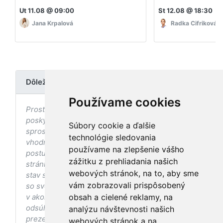
Ut 11.08 @ 09:00
St 12.08 @ 18:30
Jana Krpalová
Radka Cifriková
Dôležité upozornenie
Používame cookies
Prostredníctvom stránky nedochádza k
poskytovaniu zdravotnej starostlivosti, ani k jej
Súbory cookie a ďalšie
sprostredkovaniu, ani k jej nahrádzaniu. O
technológie sledovania
vhodných postupoch v oblasti zdravia, vhodnosti
používame na zlepšenie vášho
postupov a odporúčaní prezentovaných na
zážitku z prehliadania našich
stránke s ohľadom na Váš zdravotný
webových stránok, na to, aby sme
stav sa pred ich aplikáciou vždy vopred poraďte
vám zobrazovali prispôsobený
so svojím ošetrujúcim lekárom, a to najmä ak ste
v akomkoľvek štádiu tehotenstva. Bez
obsah a cielené reklamy, na
odsúhlasenia postupov a odporúčaní
analýzu návštevnosti našich
prezentovaných na stránke Vaším ošetrujúcim
webových stránok a na