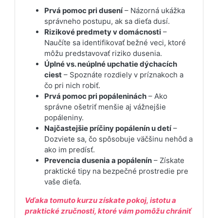
Prvá pomoc pri dusení
– Názorná ukážka
správneho postupu, ak sa dieťa dusí.
Rizikové predmety v domácnosti
–
Naučíte sa identifikovať bežné veci, ktoré
môžu predstavovať riziko dusenia.
Úplné vs. neúplné upchatie dýchacích
ciest
– Spoznáte rozdiely v príznakoch a
čo pri nich robiť.
Prvá pomoc pri popáleninách
– Ako
správne ošetriť menšie aj vážnejšie
popáleniny.
Najčastejšie príčiny popálenín u detí
–
Dozviete sa, čo spôsobuje väčšinu nehôd a
ako im predísť.
Prevencia dusenia a popálenín
– Získate
praktické tipy na bezpečné prostredie pre
vaše dieťa.
Vďaka tomuto kurzu získate pokoj, istotu a
praktické zručnosti, ktoré vám pomôžu chrániť