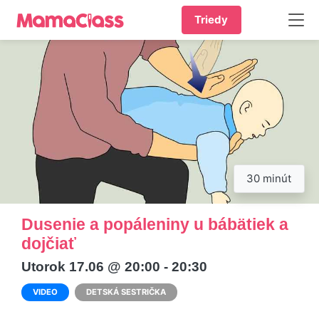
Triedy
30 minút
Dusenie a popáleniny u bábätiek a
dojčiať
Utorok 17.06 @ 20:00 - 20:30
VIDEO
DETSKÁ SESTRIČKA