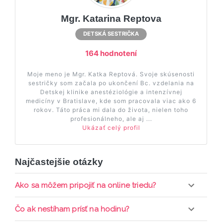
Mgr. Katarina Reptova
DETSKÁ SESTRIČKA
164 hodnotení
Moje meno je Mgr. Katka Reptová. Svoje skúsenosti
sestričky som začala po ukončení Bc. vzdelania na
Detskej klinike anestéziológie a intenzívnej
medicíny v Bratislave, kde som pracovala viac ako 6
rokov. Táto práca mi dala do života, nielen toho
profesionálneho, ale aj ...
Ukázať celý profil
Najčastejšie otázky
Ako sa môžem pripojiť na online triedu?
Pripojenie do online triedy prebieha priamo cez
Čo ak nestíham prísť na hodinu?
web-stránku mamaclass.sk, stačí sledovať