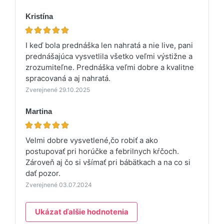
Kristína
I keď bola prednáška len nahratá a nie live, pani
prednášajúca vysvetlila všetko veľmi výstižne a
zrozumiteľne. Prednáška veľmi dobre a kvalitne
spracovaná a aj nahratá.
Zverejnené 29.10.2025
Martina
Velmi dobre vysvetlené,čo robiť a ako
postupovať pri horúčke a febrilnych kŕčoch.
Zároveň aj čo si všímať pri bábätkach a na co si
dať pozor.
Zverejnené 03.07.2024
Ukázat ďalšie hodnotenia