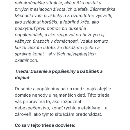
najnáročnejšie situácie, aké môžu nastať v
prvých mesiacoch života ich dieťaťa. Záchranárka
Michaela vám prakticky a zrozumiteľne vysvetlí,
ako zvládnuť horúčku a febrilné kŕče, ako
poskytnúť prvú pomoc pri dusení a
popáleninách, a ako reagovať pri bežných aj
vážnych úrazoch v domácnosti. Vďaka tomuto
kurzu získate istotu, že dokážete rýchlo a
správne konať – aj v tých najvypätejších
okamihoch.
Trieda: Dusenie a popáleniny u bábätiek a
dojčiat
Dusenie a popáleniny patria medzi najčastejšie
domáce nehody u najmenších detí. Táto trieda
vás pripraví na to, ako rozpoznať
nebezpečenstvo, konať rýchlo a efektívne – a
zároveň, ako týmto situáciám predchádzať.
Čo sa v tejto triede dozviete: