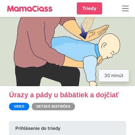
Triedy
30 minút
Úrazy a pády u bábätiek a dojčiať
VIDEO
DETSKÁ SESTRIČKA
Prihlásenie do triedy