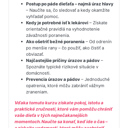
Postup po páde dieťaťa – najmä úraz hlavy
– Naučíte sa, čo sledovať a kedy okamžite
vyhľadať pomoc.
Kedy je potrebné ísť k lekárovi
– Získate
orientačné pravidlá na vyhodnotenie
závažnosti poranenia.
Ako ošetriť bežné poranenia
– Od odrenín
po menšie rany – čo použiť, ako čistiť a
obviazať.
Najčastejšie príčiny úrazov a pádov
–
Spoznáte typické rizikové situácie v
domácnosti.
Prevencia úrazov a pádov
– Jednoduché
opatrenia, ktoré môžu zabrániť vážnym
zraneniam.
Vďaka tomuto kurzu získate pokoj, istotu a
praktické zručnosti, ktoré vám pomôžu chrániť
vaše dieťa v tých najnečakanejších
momentoch. Naučte sa konať, keď ide o čas –
a získajte vedomosti, ktoré môžu zachrániť