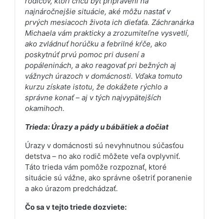
rodičov, ktorí chcú byť pripravení na
najnáročnejšie situácie, aké môžu nastať v
prvých mesiacoch života ich dieťaťa. Záchranárka
Michaela vám prakticky a zrozumiteľne vysvetlí,
ako zvládnuť horúčku a febrilné kŕče, ako
poskytnúť prvú pomoc pri dusení a
popáleninách, a ako reagovať pri bežných aj
vážnych úrazoch v domácnosti. Vďaka tomuto
kurzu získate istotu, že dokážete rýchlo a
správne konať – aj v tých najvypätejších
okamihoch.
Trieda: Úrazy a pády u bábätiek a dočiat
Úrazy v domácnosti sú nevyhnutnou súčasťou
detstva – no ako rodič môžete veľa ovplyvniť.
Táto trieda vám pomôže rozpoznať, ktoré
situácie sú vážne, ako správne ošetriť poranenie
a ako úrazom predchádzať.
Čo sa v tejto triede dozviete: