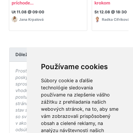
príchode...
krokom
Ut 11.08 @ 09:00
St 12.08 @ 18:30
Jana Krpalová
Radka Cifriková
Dôležité upozornenie
Používame cookies
Prostredníctvom stránky nedochádza k
poskytovaniu zdravotnej starostlivosti, ani k jej
Súbory cookie a ďalšie
sprostredkovaniu, ani k jej nahrádzaniu. O
technológie sledovania
vhodných postupoch v oblasti zdravia, vhodnosti
používame na zlepšenie vášho
postupov a odporúčaní prezentovaných na
zážitku z prehliadania našich
stránke s ohľadom na Váš zdravotný
webových stránok, na to, aby sme
stav sa pred ich aplikáciou vždy vopred poraďte
vám zobrazovali prispôsobený
so svojím ošetrujúcim lekárom, a to najmä ak ste
v akomkoľvek štádiu tehotenstva. Bez
obsah a cielené reklamy, na
odsúhlasenia postupov a odporúčaní
analýzu návštevnosti našich