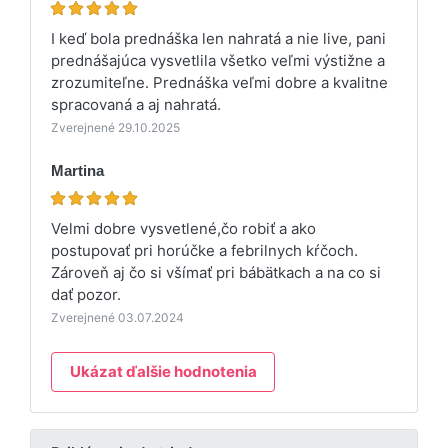
I keď bola prednáška len nahratá a nie live, pani
prednášajúca vysvetlila všetko veľmi výstižne a
zrozumiteľne. Prednáška veľmi dobre a kvalitne
spracovaná a aj nahratá.
Zverejnené 29.10.2025
Martina
Velmi dobre vysvetlené,čo robiť a ako
postupovať pri horúčke a febrilnych kŕčoch.
Zároveň aj čo si všímať pri bábätkach a na co si
dať pozor.
Zverejnené 03.07.2024
Ukázat ďalšie hodnotenia