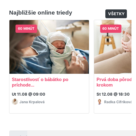
Áno, po skončení triedy dostávate prístup na
dodatočný materiál, ktorý Vaša hostka dala k
Najbližšie online triedy
dispozícií.
VŠETKY
60 MINÚT
60 MINÚT
Starostlivosť o bábätko po
Prvá doba pôrodná
príchode...
krokom
Ut 11.08 @ 09:00
St 12.08 @ 18:30
Jana Krpalová
Radka Cifriková