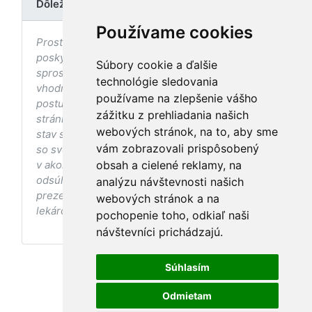
Dôležité upozornenie
Používame cookies
Prostredníctvom stránky nedochádza k
poskytovaniu zdravotnej starostlivosti, ani k jej
Súbory cookie a ďalšie
sprostredkovaniu, ani k jej nahrádzaniu. O
technológie sledovania
vhodných postupoch v oblasti zdravia, vhodnosti
používame na zlepšenie vášho
postupov a odporúčaní prezentovaných na
zážitku z prehliadania našich
stránke s ohľadom na Váš zdravotný
webových stránok, na to, aby sme
stav sa pred ich aplikáciou vždy vopred poraďte
vám zobrazovali prispôsobený
so svojím ošetrujúcim lekárom, a to najmä ak ste
v akomkoľvek štádiu tehotenstva. Bez
obsah a cielené reklamy, na
odsúhlasenia postupov a odporúčaní
analýzu návštevnosti našich
prezentovaných na stránke Vaším ošetrujúcim
webových stránok a na
lekárom tieto postupy a odporúčania neaplikujte.
pochopenie toho, odkiaľ naši
návštevníci prichádzajú.
Súhlasím
Odmietam