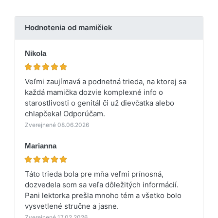
Hodnotenia od mamičiek
Nikola
Veľmi zaujímavá a podnetná trieda, na ktorej sa
každá mamička dozvie komplexné info o
starostlivosti o genitál či už dievčatka alebo
chlapčeka! Odporúčam.
Zverejnené 08.06.2026
Marianna
Táto trieda bola pre mňa veľmi prínosná,
dozvedela som sa veľa dôležitých informácií.
Pani lektorka prešla mnoho tém a všetko bolo
vysvetlené stručne a jasne.
Zverejnené 17.02.2026