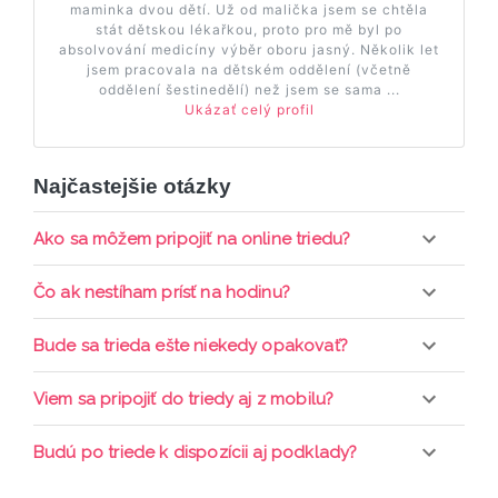
maminka dvou dětí. Už od malička jsem se chtěla
stát dětskou lékařkou, proto pro mě byl po
absolvování medicíny výběr oboru jasný. Několik let
jsem pracovala na dětském oddělení (včetně
oddělení šestinedělí) než jsem se sama ...
Ukázať celý profil
Najčastejšie otázky
Ako sa môžem pripojiť na online triedu?
Pripojenie do online triedy prebieha priamo cez
Čo ak nestíham prísť na hodinu?
web-stránku mamaclass.sk, stačí sledovať
pripomienky cez email a cez SMS a včas sa
Každá trieda sa nahráva a je k dispozícií po dobu 7
Bude sa trieda ešte niekedy opakovať?
prihlásiť do triedy.
dní. Pre pozretie video nahrávky je potrebné mať
aktívne členstvo Mama PRO.
Triedy sa priebežne opakujú, stačí sledovať ponuku
Viem sa pripojiť do triedy aj z mobilu?
kurzov a tried.
Áno, pripojenie do triedy je možné aj cez mobil,
Budú po triede k dispozícii aj podklady?
nie je k tomu potrebné sťahovať žiadne ďalšie
appky ani programy.