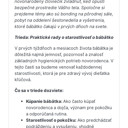
novonarodený človiečik zvládnuť, keď opustí
bezpečné prostredie Vášho tela. Spoločne si
prejdeme témy ako sú bonding na pôrodnej sále,
pobyt na oddelení šestonedelia a vyšetrenia,
ktoré bábätko čakajú v prvých dňoch na svete.
Trieda: Praktické rady o starostlivosť o bábätko
V prvých týždňoch a mesiacoch života bábätka je
dôležitá najmä jemnosť, pozornosť a znalosť
základných hygienických potrieb novorodenca. V
tejto časti sa budeme venovať každodennej
starostlivosti, ktorá je pre zdravý vývoj dieťatka
kľúčová.
Čo sa v triede dozviete:
Kúpanie bábätka:
Ako často kúpať
novorodenca a dojča, význam pre pokožku
a odporúčaná rutina.
Starostlivosť o pokožku:
Ako predchádzať
podráždeniu a vysušeniu, vhodné