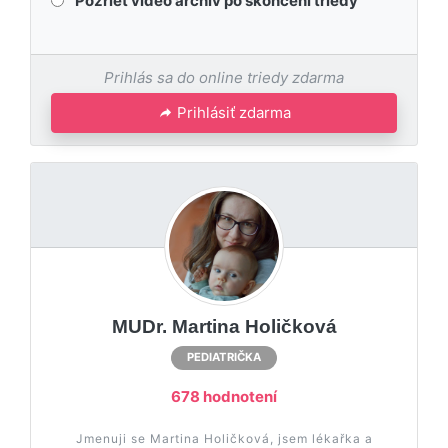
Pozrieť video archív po skončení triedy
Prihlás sa do online triedy zdarma
Prihlásiť zdarma
MUDr. Martina Holičková
PEDIATRIČKA
678 hodnotení
Jmenuji se Martina Holičková, jsem lékařka a