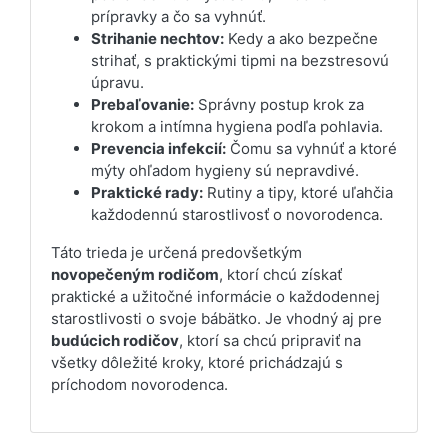
prípravky a čo sa vyhnúť.
Strihanie nechtov:
Kedy a ako bezpečne
strihať, s praktickými tipmi na bezstresovú
úpravu.
Prebaľovanie:
Správny postup krok za
krokom a intímna hygiena podľa pohlavia.
Prevencia infekcií:
Čomu sa vyhnúť a ktoré
mýty ohľadom hygieny sú nepravdivé.
Praktické rady:
Rutiny a tipy, ktoré uľahčia
každodennú starostlivosť o novorodenca.
Táto trieda je určená predovšetkým
novopečeným rodičom
, ktorí chcú získať
praktické a užitočné informácie o každodennej
starostlivosti o svoje bábätko. Je vhodný aj pre
budúcich rodičov
, ktorí sa chcú pripraviť na
všetky dôležité kroky, ktoré prichádzajú s
príchodom novorodenca.