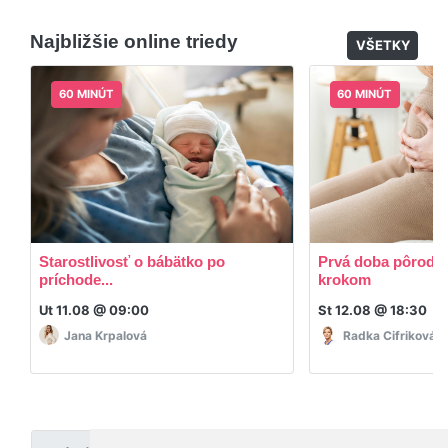
Áno, po skončení triedy dostávate prístup na
dodatočný materiál, ktorý Vaša hostka dala k
Najbližšie online triedy
dispozícií.
VŠETKY
60 MINÚT
60 MINÚT
Starostlivosť o bábätko po
Prvá doba pôrodná
príchode...
krokom
Ut 11.08 @ 09:00
St 12.08 @ 18:30
Jana Krpalová
Radka Cifriková