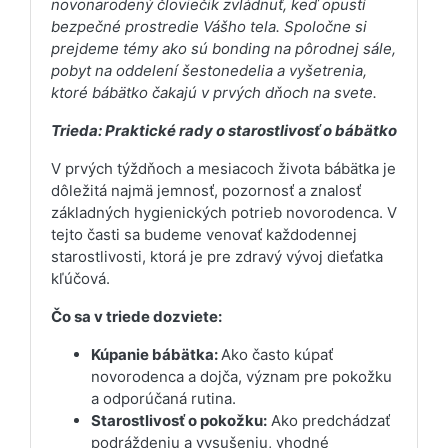
novonarodený človiečik zvládnuť, keď opustí
bezpečné prostredie Vášho tela. Spoločne si
prejdeme témy ako sú bonding na pôrodnej sále,
pobyt na oddelení šestonedelia a vyšetrenia,
ktoré bábätko čakajú v prvých dňoch na svete.
Trieda: Praktické rady o starostlivosť o bábätko
V prvých týždňoch a mesiacoch života bábätka je
dôležitá najmä jemnosť, pozornosť a znalosť
základných hygienických potrieb novorodenca. V
tejto časti sa budeme venovať každodennej
starostlivosti, ktorá je pre zdravý vývoj dieťatka
kľúčová.
Čo sa v triede dozviete:
Kúpanie bábätka:
Ako často kúpať
novorodenca a dojča, význam pre pokožku
a odporúčaná rutina.
Starostlivosť o pokožku:
Ako predchádzať
podráždeniu a vysušeniu, vhodné