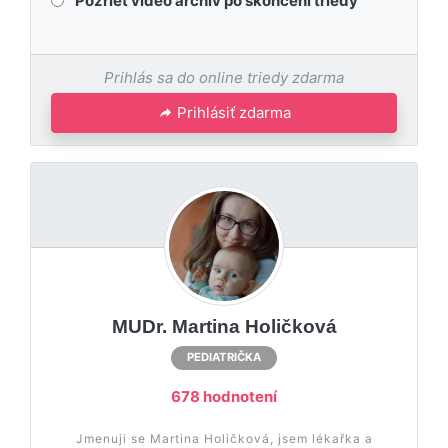
Pozrieť video archív po skončení triedy
Prihlás sa do online triedy zdarma
Prihlásiť zdarma
MUDr. Martina Holičková
PEDIATRIČKA
678 hodnotení
Jmenuji se Martina Holičková, jsem lékařka a