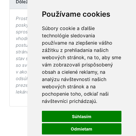
Dôležité upozornenie
Používame cookies
Prostredníctvom stránky nedochádza k
poskytovaniu zdravotnej starostlivosti, ani k jej
Súbory cookie a ďalšie
sprostredkovaniu, ani k jej nahrádzaniu. O
technológie sledovania
vhodných postupoch v oblasti zdravia, vhodnosti
používame na zlepšenie vášho
postupov a odporúčaní prezentovaných na
zážitku z prehliadania našich
stránke s ohľadom na Váš zdravotný
webových stránok, na to, aby sme
stav sa pred ich aplikáciou vždy vopred poraďte
vám zobrazovali prispôsobený
so svojím ošetrujúcim lekárom, a to najmä ak ste
v akomkoľvek štádiu tehotenstva. Bez
obsah a cielené reklamy, na
odsúhlasenia postupov a odporúčaní
analýzu návštevnosti našich
prezentovaných na stránke Vaším ošetrujúcim
webových stránok a na
lekárom tieto postupy a odporúčania neaplikujte.
pochopenie toho, odkiaľ naši
návštevníci prichádzajú.
Súhlasím
Odmietam