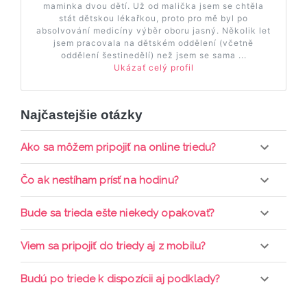
maminka dvou dětí. Už od malička jsem se chtěla
stát dětskou lékařkou, proto pro mě byl po
absolvování medicíny výběr oboru jasný. Několik let
jsem pracovala na dětském oddělení (včetně
oddělení šestinedělí) než jsem se sama ...
Ukázať celý profil
Najčastejšie otázky
Ako sa môžem pripojiť na online triedu?
Pripojenie do online triedy prebieha priamo cez
Čo ak nestíham prísť na hodinu?
web-stránku mamaclass.sk, stačí sledovať
pripomienky cez email a cez SMS a včas sa
Každá trieda sa nahráva a je k dispozícií po dobu 7
Bude sa trieda ešte niekedy opakovať?
prihlásiť do triedy.
dní. Pre pozretie video nahrávky je potrebné mať
aktívne členstvo Mama PRO.
Triedy sa priebežne opakujú, stačí sledovať ponuku
Viem sa pripojiť do triedy aj z mobilu?
kurzov a tried.
Áno, pripojenie do triedy je možné aj cez mobil,
Budú po triede k dispozícii aj podklady?
nie je k tomu potrebné sťahovať žiadne ďalšie
appky ani programy.