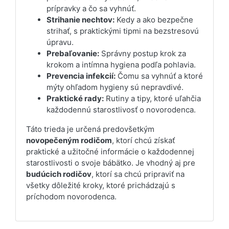
prípravky a čo sa vyhnúť.
Strihanie nechtov:
Kedy a ako bezpečne
strihať, s praktickými tipmi na bezstresovú
úpravu.
Prebaľovanie:
Správny postup krok za
krokom a intímna hygiena podľa pohlavia.
Prevencia infekcií:
Čomu sa vyhnúť a ktoré
mýty ohľadom hygieny sú nepravdivé.
Praktické rady:
Rutiny a tipy, ktoré uľahčia
každodennú starostlivosť o novorodenca.
Táto trieda je určená predovšetkým
novopečeným rodičom
, ktorí chcú získať
praktické a užitočné informácie o každodennej
starostlivosti o svoje bábätko. Je vhodný aj pre
budúcich rodičov
, ktorí sa chcú pripraviť na
všetky dôležité kroky, ktoré prichádzajú s
príchodom novorodenca.