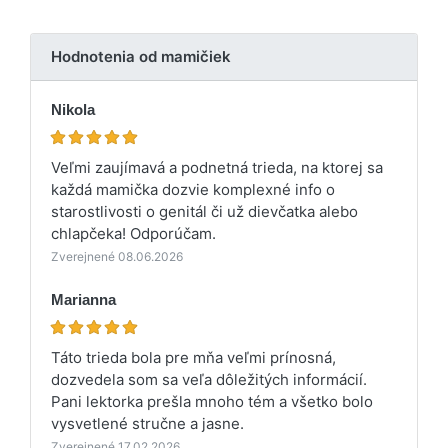
Hodnotenia od mamičiek
Nikola
Veľmi zaujímavá a podnetná trieda, na ktorej sa
každá mamička dozvie komplexné info o
starostlivosti o genitál či už dievčatka alebo
chlapčeka! Odporúčam.
Zverejnené 08.06.2026
Marianna
Táto trieda bola pre mňa veľmi prínosná,
dozvedela som sa veľa dôležitých informácií.
Pani lektorka prešla mnoho tém a všetko bolo
vysvetlené stručne a jasne.
Zverejnené 17.02.2026