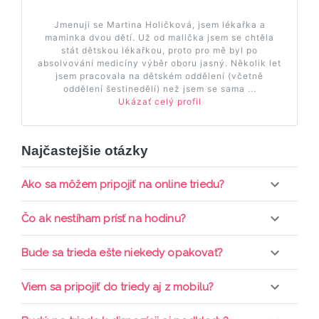
Jmenuji se Martina Holičková, jsem lékařka a
maminka dvou dětí. Už od malička jsem se chtěla
stát dětskou lékařkou, proto pro mě byl po
absolvování medicíny výběr oboru jasný. Několik let
jsem pracovala na dětském oddělení (včetně
oddělení šestinedělí) než jsem se sama ...
Ukázať celý profil
Najčastejšie otázky
Ako sa môžem pripojiť na online triedu?
Pripojenie do online triedy prebieha priamo cez
Čo ak nestíham prísť na hodinu?
web-stránku mamaclass.sk, stačí sledovať
pripomienky cez email a cez SMS a včas sa
Každá trieda sa nahráva a je k dispozícií po dobu 7
Bude sa trieda ešte niekedy opakovať?
prihlásiť do triedy.
dní. Pre pozretie video nahrávky je potrebné mať
aktívne členstvo Mama PRO.
Triedy sa priebežne opakujú, stačí sledovať ponuku
Viem sa pripojiť do triedy aj z mobilu?
kurzov a tried.
Áno, pripojenie do triedy je možné aj cez mobil,