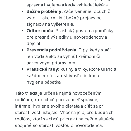
správna hygiena a kedy vyhľadať lekára.
Bežné problémy:
Začervenanie, opuch či
výtok – ako rozlíšiť bežné prejavy od
signálov na vyšetrenie.
Odber moču:
Praktický postup a pomôcky
pre presné výsledky u novorodencov a
dojčiat.
Prevencia podráždenia:
Tipy, kedy stačí
len voda a ako sa vyhnúť krémom či
agresívnym prípravkom.
Praktické rady:
Rutiny a triky, ktoré uľahčia
každodennú starostlivosť o intímnu
hygienu bábätka.
Táto trieda je určená najmä novopečeným
rodičom, ktorí chcú porozumieť správnej
intímnej hygiene svojho dieťaťa a cítiť sa pri
starostlivosti istejšie. Vhodná je aj pre budúcich
rodičov, ktorí sa chcú pripraviť na bežné situácie
spojené so starostlivosťou o novorodenca.