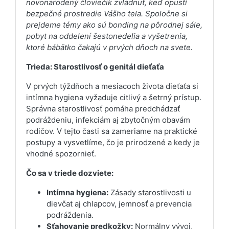
novonarodený človiečik zvládnuť, keď opustí
bezpečné prostredie Vášho tela. Spoločne si
prejdeme témy ako sú bonding na pôrodnej sále,
pobyt na oddelení šestonedelia a vyšetrenia,
ktoré bábätko čakajú v prvých dňoch na svete.
Trieda: Starostlivosť o genitál dieťaťa
V prvých týždňoch a mesiacoch života dieťaťa si
intímna hygiena vyžaduje citlivý a šetrný prístup.
Správna starostlivosť pomáha predchádzať
podráždeniu, infekciám aj zbytočným obavám
rodičov. V tejto časti sa zameriame na praktické
postupy a vysvetlíme, čo je prirodzené a kedy je
vhodné spozornieť.
Čo sa v triede dozviete:
Intímna hygiena:
Zásady starostlivosti u
dievčat aj chlapcov, jemnosť a prevencia
podráždenia.
Sťahovanie predkožky:
Normálny vývoj,