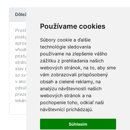
Dôležité upozornenie
Používame cookies
Prostredníctvom stránky nedochádza k
poskytovaniu zdravotnej starostlivosti, ani k jej
Súbory cookie a ďalšie
sprostredkovaniu, ani k jej nahrádzaniu. O
technológie sledovania
vhodných postupoch v oblasti zdravia, vhodnosti
používame na zlepšenie vášho
postupov a odporúčaní prezentovaných na
zážitku z prehliadania našich
stránke s ohľadom na Váš zdravotný
webových stránok, na to, aby sme
stav sa pred ich aplikáciou vždy vopred poraďte
vám zobrazovali prispôsobený
so svojím ošetrujúcim lekárom, a to najmä ak ste
v akomkoľvek štádiu tehotenstva. Bez
obsah a cielené reklamy, na
odsúhlasenia postupov a odporúčaní
analýzu návštevnosti našich
prezentovaných na stránke Vaším ošetrujúcim
webových stránok a na
lekárom tieto postupy a odporúčania neaplikujte.
pochopenie toho, odkiaľ naši
návštevníci prichádzajú.
Súhlasím