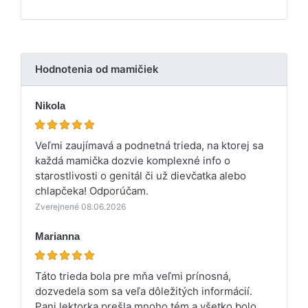
Hodnotenia od mamičiek
Nikola
Veľmi zaujímavá a podnetná trieda, na ktorej sa
každá mamička dozvie komplexné info o
starostlivosti o genitál či už dievčatka alebo
chlapčeka! Odporúčam.
Zverejnené 08.06.2026
Marianna
Táto trieda bola pre mňa veľmi prínosná,
dozvedela som sa veľa dôležitých informácií.
Pani lektorka prešla mnoho tém a všetko bolo