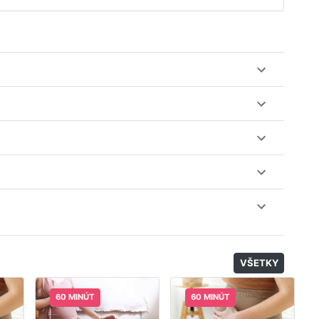
ez web-stránku mamaclass.sk, stačí sledovať
lásiť do triedy.
obu 7 dní. Pre pozretie video nahrávky je potrebné mať
nuku kurzov a tried.
il, nie je k tomu potrebné sťahovať žiadne ďalšie appky
odatočný materiál, ktorý Vaša hostka dala k dispozícií.
VŠETKY
60 MINÚT
60 MINÚT