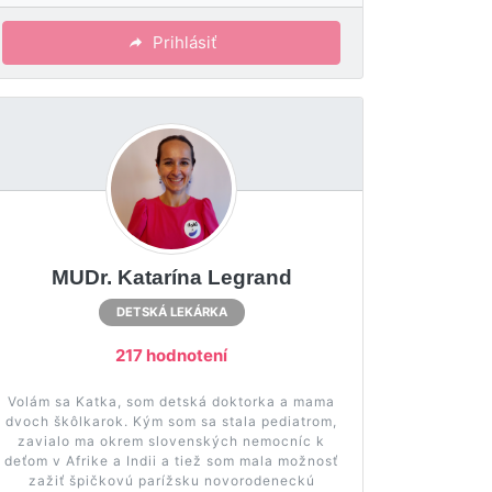
Prihlásiť
MUDr. Katarína Legrand
DETSKÁ LEKÁRKA
217 hodnotení
Volám sa Katka, som detská doktorka a mama
dvoch škôlkarok. Kým som sa stala pediatrom,
zavialo ma okrem slovenských nemocníc k
deťom v Afrike a Indii a tiež som mala možnosť
zažiť špičkovú parížsku novorodeneckú