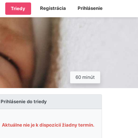
Registrácia
Prihlásenie
Triedy
60 minút
Prihlásenie do triedy
Aktuálne nie je k dispozícií žiadny termín.