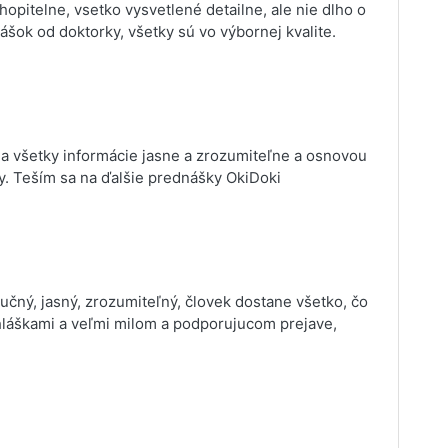
pitelne, vsetko vysvetlené detailne, ale nie dlho o
šok od doktorky, všetky sú vo výbornej kvalite.
la všetky informácie jasne a zrozumiteľne a osnovou
y. Teším sa na ďalšie prednášky OkiDoki
tručný, jasný, zrozumiteľný, človek dostane všetko, čo
hláškami a veľmi milom a podporujucom prejave,