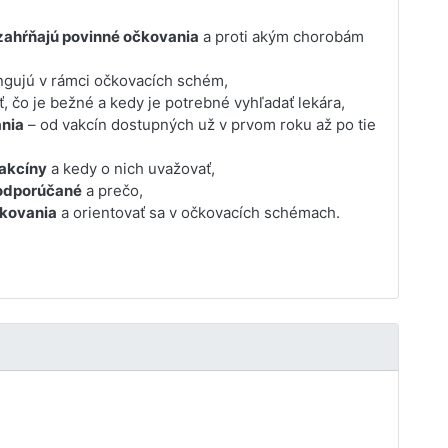
zahŕňajú povinné očkovania
a proti akým chorobám
ngujú v rámci očkovacích schém,
, čo je bežné a kedy je potrebné vyhľadať lekára,
nia
– od vakcín dostupných už v prvom roku až po tie
akcíny
a kedy o nich uvažovať,
odporúčané
a prečo,
čkovania
a orientovať sa v očkovacích schémach.