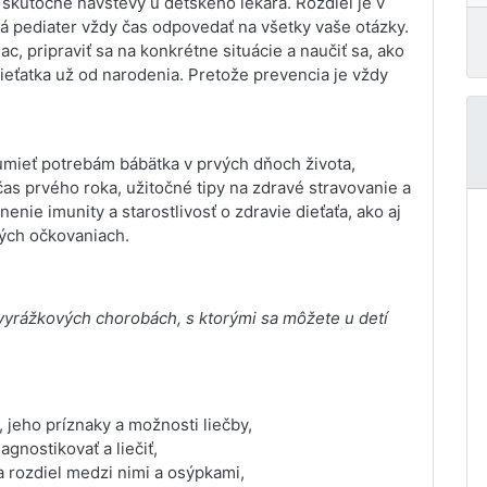
 skutočné návštevy u detského lekára. Rozdiel je v
á pediater vždy čas odpovedať na všetky vaše otázky.
c, pripraviť sa na konkrétne situácie a naučiť sa, ako
eťatka už od narodenia. Pretože prevencia je vždy
umieť potrebám bábätka v prvých dňoch života,
s prvého roka, užitočné tipy na zdravé stravovanie a
nie imunity a starostlivosť o zdravie dieťaťa, ako aj
ných očkovaniach.
o vyrážkových chorobách, s ktorými sa môžete u detí
, jeho príznaky a možnosti liečby,
iagnostikovať a liečiť,
 rozdiel medzi nimi a osýpkami,