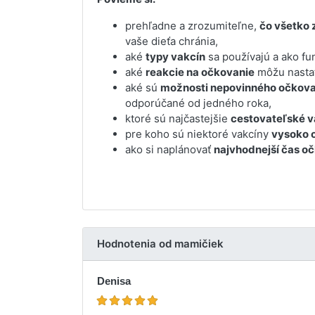
prehľadne a zrozumiteľne,
čo všetko 
vaše dieťa chránia,
aké
typy vakcín
sa používajú a ako fu
aké
reakcie na očkovanie
môžu nastať
aké sú
možnosti nepovinného očkova
odporúčané od jedného roka,
ktoré sú najčastejšie
cestovateľské v
pre koho sú niektoré vakcíny
vysoko 
ako si naplánovať
najvhodnejší čas o
Hodnotenia od mamičiek
Denisa