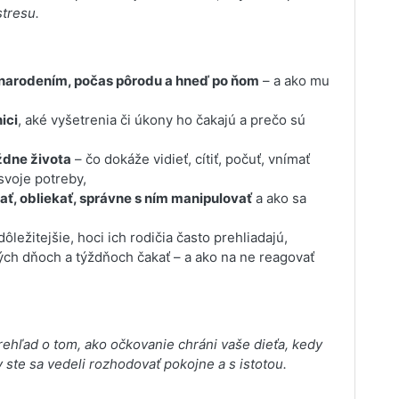
stresu.
 narodením, počas pôrodu a hneď po ňom
– a ako mu
ici
, aké vyšetrenia či úkony ho čakajú a prečo sú
ždne života
– čo dokáže vidieť, cítiť, počuť, vnímať
voje potreby,
ť, obliekať, správne s ním manipulovať
a ako sa
ôležitejšie, hoci ich rodičia často prehliadajú,
ch dňoch a týždňoch čakať – a ako na ne reagovať
prehľad o tom, ako očkovanie chráni vaše dieťa, kedy
 ste sa vedeli rozhodovať pokojne a s istotou.