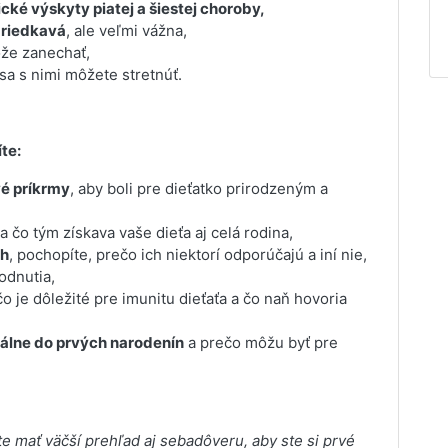
ické výskyty piatej a šiestej choroby,
zriedkavá
, ale veľmi vážna,
že zanechať,
sa s nimi môžete stretnúť.
te:
vé príkrmy
, aby boli pre dieťatko prirodzeným a
a čo tým získava vaše dieťa aj celá rodina,
ch
, pochopíte, prečo ich niektorí odporúčajú a iní nie,
odnutia,
čo je dôležité pre imunitu dieťaťa a čo naň hovoria
málne do prvých narodenín
a prečo môžu byť pre
te mať väčší prehľad aj sebadôveru, aby ste si prvé