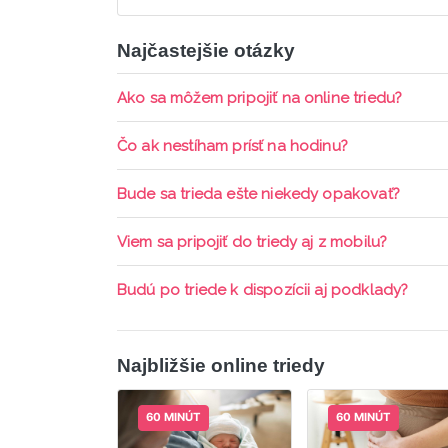
Najčastejšie otázky
Ako sa môžem pripojiť na online triedu?
Pripojenie do online triedy prebieha priamo c
Čo ak nestíham prísť na hodinu?
pripomienky cez email a cez SMS a včas sa prih
Každá trieda sa nahráva a je k dispozícií po d
Bude sa trieda ešte niekedy opakovať?
aktívne členstvo Mama PRO.
Triedy sa priebežne opakujú, stačí sledovať po
Viem sa pripojiť do triedy aj z mobilu?
Áno, pripojenie do triedy je možné aj cez mob
Budú po triede k dispozícii aj podklady?
ani programy.
Áno, po skončení triedy dostávate prístup na d
Najbližšie online triedy
60 MINÚT
60 MINÚT