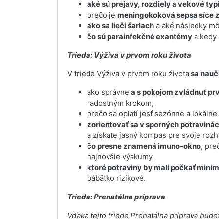
aké sú prejavy, rozdiely a vekové typ
prečo je
meningokoková sepsa síce 
ako sa lieči šarlach
a aké následky mô
čo sú parainfekčné exantémy
a kedy 
Trieda: Výživa v prvom roku života
V triede Výživa v prvom roku života
sa naučí
ako správne
a s pokojom zvládnuť pr
radostným krokom,
prečo sa oplatí jesť sezónne a lokálne 
zorientovať sa v sporných potraviná
a získate jasný kompas pre svoje rozh
čo presne znamená imuno-okno
, pre
najnovšie výskumy,
ktoré potraviny by mali počkať mini
bábätko rizikové.
Trieda: Prenatálna príprava
Vďaka tejto triede Prenatálna príprava bude