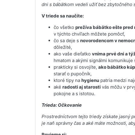
dni s bábätkom vedeli užiť bez zbytočného 
V triede sa naučíte:
čo všetko
prežíva bábätko ešte pred
v týchto chvíľach môžete pomôcť,
čo sa deje s
novorodencom v nemocn
dôležité,
ako vaše dieťatko
vníma prvé dni a tý
hmatom a akými signálmi komunikuje s
prakticky si osvojíte,
ako bábätko kúpa
starať o pupočník,
ktoré tipy na
hygienu
patria medzi najd
aké
radosti aj starosti
vás môžu v prvý
pokojne a s istotou.
Trieda: Očkovanie
Prostredníctvom tejto triedy získate jasný 
je naň správny čas a aké máte možnosti, aby
Povieme si: