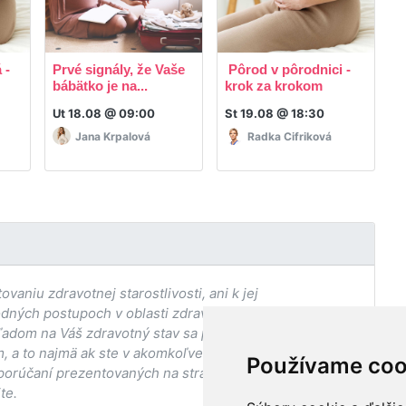
 -
Prvé signály, že Vaše
Pôrod v pôrodnici -
R
bábätko je na...
krok za krokom
p
Ut 18.08 @ 09:00
St 19.08 @ 18:30
P
Jana Krpalová
Radka Cifriková
aniu zdravotnej starostlivosti, ani k jej
odných postupoch v oblasti zdravia, vhodnosti postupov
adom na Váš zdravotný stav sa pred ich aplikáciou vždy
, a to najmä ak ste v akomkoľvek štádiu
Používame coo
porúčaní prezentovaných na stránke Vaším ošetrujúcim
te.