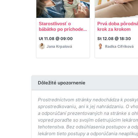
Starostlivosť o
Prvá doba pôrodná
bábätko po príchode...
krok za krokom
Ut 11.08 @ 09:00
St 12.08 @ 18:30
Jana Krpalová
Radka Cifriková
Dôležité upozornenie
Prostredníctvom stránky nedochádza k poskytov
sprostredkovaniu, ani k jej nahrádzaniu. O vh
a odporúčaní prezentovaných na stránke s ohľ
vopred poraďte so svojím ošetrujúcim lekárom
tehotenstva. Bez odsúhlasenia postupov a od
lekárom tieto postupy a odporúčania neaplikuj