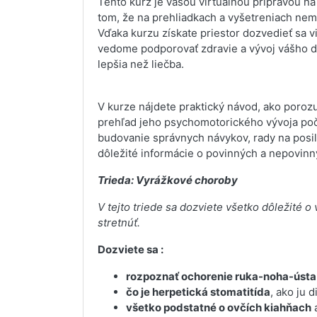
Tento kurz je vašou virtuálnou prípravou na
tom, že na prehliadkach a vyšetreniach nem
Vďaka kurzu získate priestor dozvedieť sa via
vedome podporovať zdravie a vývoj vášho di
lepšia než liečba.
V kurze nájdete praktický návod, ako poroz
prehľad jeho psychomotorického vývoja poča
budovanie správnych návykov, rady na posilne
dôležité informácie o povinných a nepovin
Trieda: Vyrážkové choroby
V tejto triede sa dozviete všetko dôležité 
stretnúť.
Dozviete sa :
rozpoznať ochorenie ruka-noha-ústa
čo je herpetická stomatitída
, ako ju d
všetko podstatné o ovčích kiahňach
a