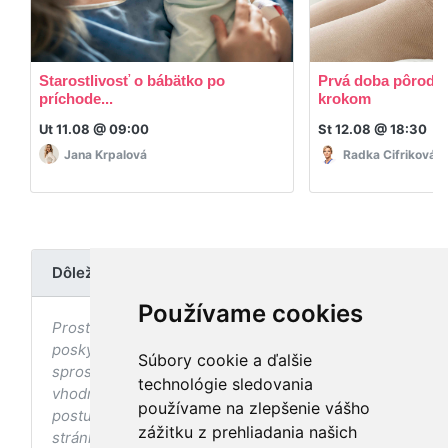
Starostlivosť o bábätko po
Prvá doba pôrodná
príchode...
krokom
Ut 11.08 @ 09:00
St 12.08 @ 18:30
Jana Krpalová
Radka Cifriková
Dôležité upozornenie
Používame cookies
Prostredníctvom stránky nedochádza k
poskytovaniu zdravotnej starostlivosti, ani k jej
Súbory cookie a ďalšie
sprostredkovaniu, ani k jej nahrádzaniu. O
technológie sledovania
vhodných postupoch v oblasti zdravia, vhodnosti
používame na zlepšenie vášho
postupov a odporúčaní prezentovaných na
zážitku z prehliadania našich
stránke s ohľadom na Váš zdravotný