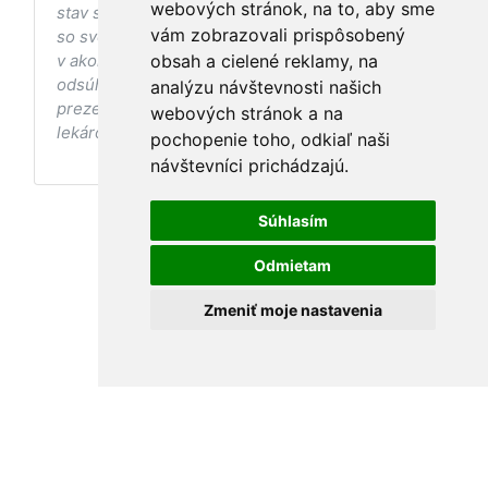
webových stránok, na to, aby sme
stav sa pred ich aplikáciou vždy vopred poraďte
vám zobrazovali prispôsobený
so svojím ošetrujúcim lekárom, a to najmä ak ste
v akomkoľvek štádiu tehotenstva. Bez
obsah a cielené reklamy, na
odsúhlasenia postupov a odporúčaní
analýzu návštevnosti našich
prezentovaných na stránke Vaším ošetrujúcim
webových stránok a na
lekárom tieto postupy a odporúčania neaplikujte.
pochopenie toho, odkiaľ naši
návštevníci prichádzajú.
Súhlasím
Odmietam
Zmeniť moje nastavenia