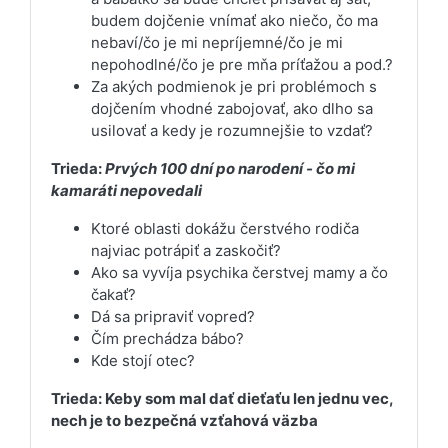
budem dojčenie vnímať ako niečo, čo ma
nebaví/čo je mi nepríjemné/čo je mi
nepohodlné/čo je pre mňa príťažou a pod.?
Za akých podmienok je pri problémoch s
dojčením vhodné zabojovať, ako dlho sa
usilovať a kedy je rozumnejšie to vzdať?
Trieda:
Prvých 100 dní po narodení - čo mi
kamaráti nepovedali
Ktoré oblasti dokážu čerstvého rodiča
najviac potrápiť a zaskočiť?
Ako sa vyvíja psychika čerstvej mamy a čo
čakať?
Dá sa pripraviť vopred?
Čím prechádza bábo?
Kde stojí otec?
Trieda: Keby som mal dať dieťaťu len jednu vec,
nech je to bezpečná vzťahová väzba