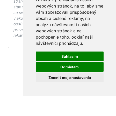
stránke s ohľadom na Váš zdravotný
webových stránok, na to, aby sme
stav sa pred ich aplikáciou vždy vopred poraďte
vám zobrazovali prispôsobený
so svojím ošetrujúcim lekárom, a to najmä ak ste
v akomkoľvek štádiu tehotenstva. Bez
obsah a cielené reklamy, na
odsúhlasenia postupov a odporúčaní
analýzu návštevnosti našich
prezentovaných na stránke Vaším ošetrujúcim
webových stránok a na
lekárom tieto postupy a odporúčania neaplikujte.
pochopenie toho, odkiaľ naši
návštevníci prichádzajú.
Súhlasím
Odmietam
Zmeniť moje nastavenia