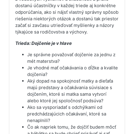
dostanú účastníčky v každej triede aj konkrétne
odporúčania, ako si nájsť vlastný správny spôsob
riešenia niektorých otázok a dostanú tak priestor
začať si zavčasu utrieďovať myšlienky a názory
týkajúce sa rodičovstva a výchovy.
Trieda: Dojčenie je v hlave
Je správne považovať dojčenie za jednu z
mét materstva?
Je vhodné mať očakávania o dĺžke a kvalite
dojčenia?
Aký dopad na spokojnosť matky a dieťaťa
majú predstavy a očakávania súvisiace s
dojčením, ktoré si matka sama vytvorí
alebo ktoré jej spoločnosť podsúva?
Ako sa vysporiadať s odchýlkami od
predchádzajúcich očakávaní, ktoré sa
nenaplnili?
Čo ak napriek tomu, že dojčiť budem môcť
a bábätko sa bude chcieť prisávať aj sať,