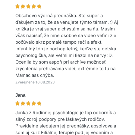
Obsahovo výorná prednáška. Ste super a
ďakujem za to, že sa venujete týmto témam. :) Aj
knižka je vraj super a chystám sa na ňu. Musím
však napísať, že mne osobne sa video veľmi zle
počúvalo skrz pomalé tempo reči a afekt.
Infantilný tón je pochopiteľný, keďže ste detská
psychologička, ale veľmi mi liezol na nervy :D.
Ocenila by som aspoň pri archíve možnosť
zrýchlenia prehrávania videí, extrémne to tu na
Mamaclass chýba.
Zverejnené 16.08.2023
Jana
Janka z Rodinnej psychológie je top odborník a
silný zdroj podpory pre láskavých rodičov.
Pravidelne sledujem jej prednášky, absolvovala
som aj kurz Filiálnej terapie pod jej vedením a