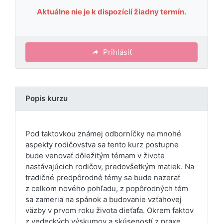
Aktuálne nie je k dispozícií žiadny termín.
Prihlásiť
Popis kurzu
Pod taktovkou známej odborníčky na mnohé
aspekty rodičovstva sa tento kurz postupne
bude venovať dôležitým témam v živote
nastávajúcich rodičov, predovšetkým matiek. Na
tradičné predpôrodné témy sa bude nazerať
z celkom nového pohľadu, z popôrodných tém
sa zameria na spánok a budovanie vzťahovej
väzby v prvom roku života dieťaťa. Okrem faktov
z vedeckých výskumov a skúseností z praxe