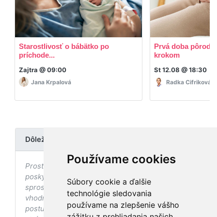
Starostlivosť o bábätko po
Prvá doba pôrodná
príchode...
krokom
Zajtra @ 09:00
St 12.08 @ 18:30
Jana Krpalová
Radka Cifriková
Dôležité upozornenie
Používame cookies
Prostredníctvom stránky nedochádza k
poskytovaniu zdravotnej starostlivosti, ani k jej
Súbory cookie a ďalšie
sprostredkovaniu, ani k jej nahrádzaniu. O
technológie sledovania
vhodných postupoch v oblasti zdravia, vhodnosti
používame na zlepšenie vášho
postupov a odporúčaní prezentovaných na
zážitku z prehliadania našich