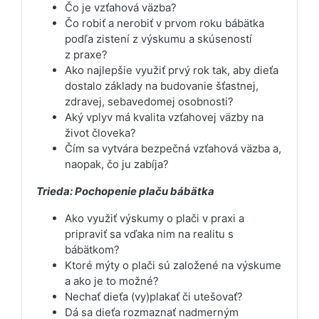
Čo je vzťahová väzba?
Čo robiť a nerobiť v prvom roku bábätka
podľa zistení z výskumu a skúseností
z praxe?
Ako najlepšie využiť prvý rok tak, aby dieťa
dostalo základy na budovanie šťastnej,
zdravej, sebavedomej osobnosti?
Aký vplyv má kvalita vzťahovej väzby na
život človeka?
Čím sa vytvára bezpečná vzťahová väzba a,
naopak, čo ju zabíja?
Trieda: Pochopenie plaču bábätka
Ako využiť výskumy o plači v praxi a
pripraviť sa vďaka nim na realitu s
bábätkom?
Ktoré mýty o plači sú založené na výskume
a ako je to možné?
Nechať dieťa (vy)plakať či utešovať?
Dá sa dieťa rozmaznať nadmerným