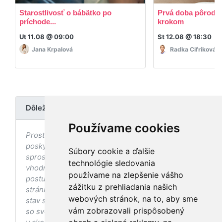
Starostlivosť o bábätko po
Prvá doba pôrodná
príchode...
krokom
Ut 11.08 @ 09:00
St 12.08 @ 18:30
Jana Krpalová
Radka Cifriková
Dôležité upozornenie
Používame cookies
Prostredníctvom stránky nedochádza k
poskytovaniu zdravotnej starostlivosti, ani k jej
Súbory cookie a ďalšie
sprostredkovaniu, ani k jej nahrádzaniu. O
technológie sledovania
vhodných postupoch v oblasti zdravia, vhodnosti
používame na zlepšenie vášho
postupov a odporúčaní prezentovaných na
zážitku z prehliadania našich
stránke s ohľadom na Váš zdravotný
webových stránok, na to, aby sme
stav sa pred ich aplikáciou vždy vopred poraďte
vám zobrazovali prispôsobený
so svojím ošetrujúcim lekárom, a to najmä ak ste