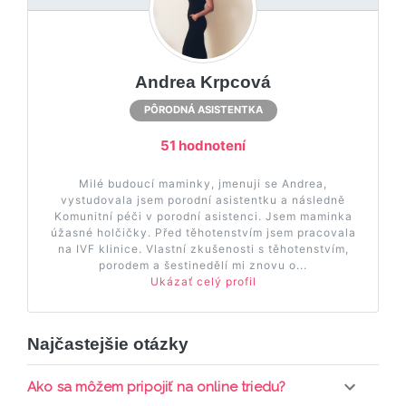
Andrea Krpcová
PÔRODNÁ ASISTENTKA
51 hodnotení
Milé budoucí maminky, jmenuji se Andrea,
vystudovala jsem porodní asistentku a následně
Komunitní péči v porodní asistenci. Jsem maminka
úžasné holčičky. Před těhotenstvím jsem pracovala
na IVF klinice. Vlastní zkušenosti s těhotenstvím,
porodem a šestinedělí mi znovu o...
Ukázať celý profil
Najčastejšie otázky
Ako sa môžem pripojiť na online triedu?