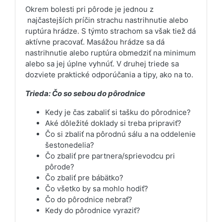
Okrem bolesti pri pôrode je jednou z
najčastejších príčin strachu nastrihnutie alebo
ruptúra hrádze. S týmto strachom sa však tiež dá
aktívne pracovať. Masážou hrádze sa dá
nastrihnutie alebo ruptúra obmedziť na minimum
alebo sa jej úplne vyhnúť. V druhej triede sa
dozviete praktické odporúčania a tipy, ako na to.
Trieda: Čo so sebou do pôrodnice
Kedy je čas zabaliť si tašku do pôrodnice?
Aké dôležité doklady si treba pripraviť?
Čo si zbaliť na pôrodnú sálu a na oddelenie
šestonedelia?
Čo zbaliť pre partnera/sprievodcu pri
pôrode?
Čo zbaliť pre bábätko?
Čo všetko by sa mohlo hodiť?
Čo do pôrodnice nebrať?
Kedy do pôrodnice vyraziť?