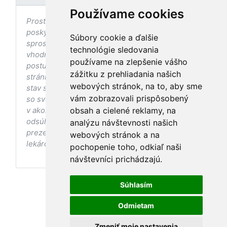
Používame cookies
Prostredníctvom stránky nedochádza k
poskytovaniu zdravotnej starostlivosti, ani k jej
Súbory cookie a ďalšie
sprostredkovaniu, ani k jej nahrádzaniu. O
technológie sledovania
vhodných postupoch v oblasti zdravia, vhodnosti
používame na zlepšenie vášho
postupov a odporúčaní prezentovaných na
zážitku z prehliadania našich
stránke s ohľadom na Váš zdravotný
webových stránok, na to, aby sme
stav sa pred ich aplikáciou vždy vopred poraďte
vám zobrazovali prispôsobený
so svojím ošetrujúcim lekárom, a to najmä ak ste
v akomkoľvek štádiu tehotenstva. Bez
obsah a cielené reklamy, na
odsúhlasenia postupov a odporúčaní
analýzu návštevnosti našich
prezentovaných na stránke Vaším ošetrujúcim
webových stránok a na
lekárom tieto postupy a odporúčania neaplikujte.
pochopenie toho, odkiaľ naši
návštevníci prichádzajú.
Súhlasím
Odmietam
Zmeniť moje nastavenia