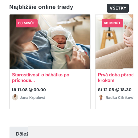
dodatočný materiál, ktorý Vaša hostka dala k
Najbližšie online triedy
dispozícií.
VŠETKY
60 MINÚT
60 MINÚT
Starostlivosť o bábätko po
Prvá doba pôrodná
príchode...
krokom
Ut 11.08 @ 09:00
St 12.08 @ 18:30
Jana Krpalová
Radka Cifriková
Dôležité upozornenie