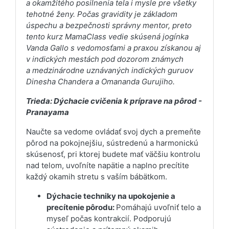
a okamžitého posilnenia tela i mysle pre všetky
tehotné ženy. Počas gravidity je základom
úspechu a bezpečnosti správny mentor, preto
tento kurz MamaClass vedie skúsená jogínka
Vanda Gallo s vedomosťami a praxou získanou aj
v indických mestách pod dozorom známych
a medzinárodne uznávaných indických guruov
Dinesha Chandera a Omananda Gurujiho.
Trieda: Dýchacie cvičenia k príprave na pôrod -
Pranayama
Naučte sa vedome ovládať svoj dych a premeňte
pôrod na pokojnejšiu, sústredenú a harmonickú
skúsenosť, pri ktorej budete mať väčšiu kontrolu
nad telom, uvoľníte napätie a naplno precítite
každý okamih stretu s vaším bábätkom.
Dýchacie techniky na upokojenie a
precítenie pôrodu:
Pomáhajú uvoľniť telo a
myseľ počas kontrakcií. Podporujú