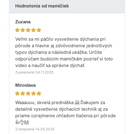
Hodnotenia od mamičiek
Zuzana
Veľmi sa mi páčilo vysvetlenie dýchania pri
pôrode a hlavne aj zdvôvodnenie jednotlivých
typov dýchania a následná ukážka. Určite
odporúčam budúcim mamičkám pozrieť si toto
video a naučiť sa správne dýchať.
Zverejnené 04.11.2025
Miroslava
Waaauuu, skvelá prednáška 🤗 Ďakujem za
detailné vysvetlenie dýchacích techník aj za
priame ozrejmenie ohľadom tlačenia pri pôrode
👍👌🙌
Zverejnené 14.05.2025