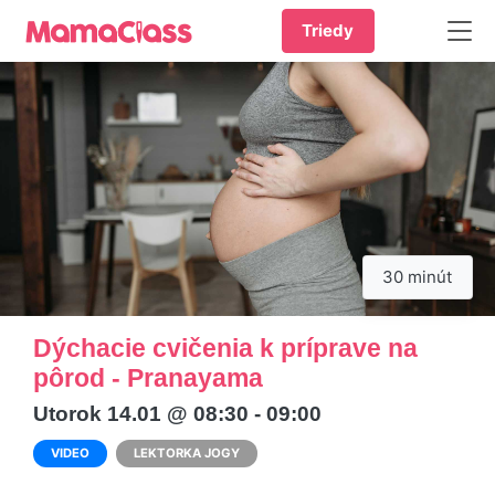
Triedy
30 minút
Dýchacie cvičenia k príprave na
pôrod - Pranayama
Utorok 14.01 @ 08:30 - 09:00
VIDEO
LEKTORKA JOGY