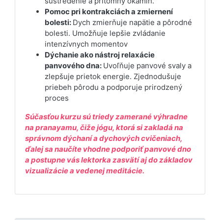
sústredenie a prítomný okamih.
Pomoc pri kontrakciách a zmiernení
bolesti:
Dych zmierňuje napätie a pôrodné
bolesti. Umožňuje lepšie zvládanie
intenzívnych momentov
Dýchanie ako nástroj relaxácie
panvového dna:
Uvoľňuje panvové svaly a
zlepšuje prietok energie. Zjednodušuje
priebeh pôrodu a podporuje prirodzený
proces
Súčasťou kurzu sú triedy zamerané výhradne
na pranayamu, čiže jógu, ktorá si zakladá na
správnom dýchaní a dychových cvičeniach,
ďalej sa naučíte vhodne podporiť panvové dno
a postupne vás lektorka zasvätí aj do základov
vizualizácie a vedenej meditácie.