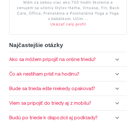
Mám za sebou viac ako 700 hodín školenia a
venujem sa učeniu štýlov Hatha, Vinyasa, Yin, Back
Care, Office, Prenatálna a Postnatálna Yoga a Yoga
s bábätkom. Učím ...
Ukázať celý profil
Najčastejšie otázky
Ako sa môžem pripojiť na online triedu?
Pripojenie do online triedy prebieha priamo cez
Čo ak nestíham prísť na hodinu?
web-stránku mamaclass.sk, stačí sledovať
pripomienky cez email a cez SMS a včas sa
Každá trieda sa nahráva a je k dispozícií po dobu 7
Bude sa trieda ešte niekedy opakovať?
prihlásiť do triedy.
dní. Pre pozretie video nahrávky je potrebné mať
aktívne členstvo Mama PRO.
Triedy sa priebežne opakujú, stačí sledovať ponuku
Viem sa pripojiť do triedy aj z mobilu?
kurzov a tried.
Áno, pripojenie do triedy je možné aj cez mobil,
Budú po triede k dispozícii aj podklady?
nie je k tomu potrebné sťahovať žiadne ďalšie
appky ani programy.
Áno, po skončení triedy dostávate prístup na