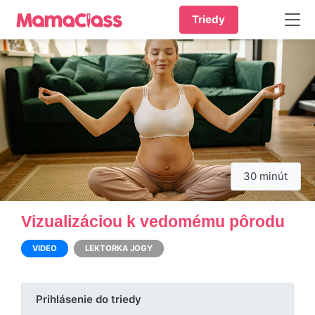
Triedy
30 minút
Vizualizáciou k vedomému pôrodu
VIDEO
LEKTORKA JOGY
Prihlásenie do triedy