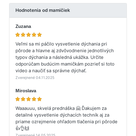
Hodnotenia od mamičiek
Zuzana
Veľmi sa mi páčilo vysvetlenie dýchania pri
pôrode a hlavne aj zdvôvodnenie jednotlivých
typov dýchania a následná ukážka. Určite
odporúčam budúcim mamičkám pozrieť si toto
video a naučiť sa správne dýchať.
Zverejnené 04.11.2025
Miroslava
Waaauuu, skvelá prednáška 🤗 Ďakujem za
detailné vysvetlenie dýchacích techník aj za
priame ozrejmenie ohľadom tlačenia pri pôrode
👍👌🙌
Zverejnené 14.05.2025