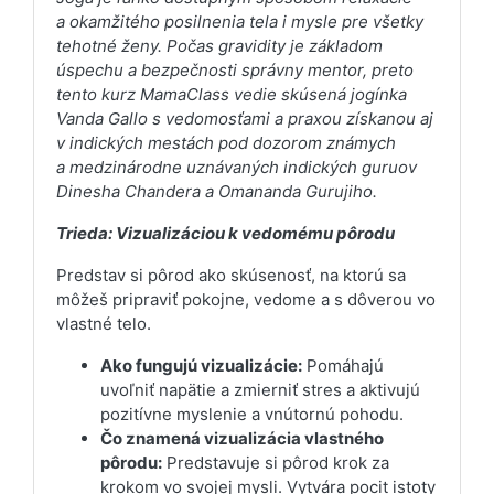
a okamžitého posilnenia tela i mysle pre všetky
tehotné ženy. Počas gravidity je základom
úspechu a bezpečnosti správny mentor, preto
tento kurz MamaClass vedie skúsená jogínka
Vanda Gallo s vedomosťami a praxou získanou aj
v indických mestách pod dozorom známych
a medzinárodne uznávaných indických guruov
Dinesha Chandera a Omananda Gurujiho.
Trieda: Vizualizáciou k vedomému pôrodu
Predstav si pôrod ako skúsenosť, na ktorú sa
môžeš pripraviť pokojne, vedome a s dôverou vo
vlastné telo.
Ako fungujú vizualizácie:
Pomáhajú
uvoľniť napätie a zmierniť stres a aktivujú
pozitívne myslenie a vnútornú pohodu.
Čo znamená vizualizácia vlastného
pôrodu:
Predstavuje si pôrod krok za
krokom vo svojej mysli. Vytvára pocit istoty