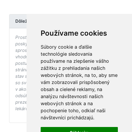
Dôležité upozornenie
Používame cookies
Prostredníctvom stránky nedochádza k
poskytovaniu zdravotnej starostlivosti, ani k jej
Súbory cookie a ďalšie
sprostredkovaniu, ani k jej nahrádzaniu. O
technológie sledovania
vhodných postupoch v oblasti zdravia, vhodnosti
používame na zlepšenie vášho
postupov a odporúčaní prezentovaných na
zážitku z prehliadania našich
stránke s ohľadom na Váš zdravotný
webových stránok, na to, aby sme
stav sa pred ich aplikáciou vždy vopred poraďte
vám zobrazovali prispôsobený
so svojím ošetrujúcim lekárom, a to najmä ak ste
v akomkoľvek štádiu tehotenstva. Bez
obsah a cielené reklamy, na
odsúhlasenia postupov a odporúčaní
analýzu návštevnosti našich
prezentovaných na stránke Vaším ošetrujúcim
webových stránok a na
lekárom tieto postupy a odporúčania neaplikujte.
pochopenie toho, odkiaľ naši
návštevníci prichádzajú.