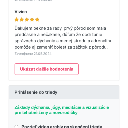
Vivien
Ďakujem pekne za rady, prvý pôrod som mala
predčasne a nečakane, dúfam že dodržanie
správneho dýchania a menej stredu a adrenalínu
pomôže aj zameniť bolesť za zážitok z pôrodu.
Zverejnené 21.05.2024
Ukázat ďalšie hodnotenia
Prihlásenie do triedy
Základy dýchania, jógy, meditácie a vizualizácie
pre tehotné ženy a novorodičky
Pozrieť video archív po skončení triedy