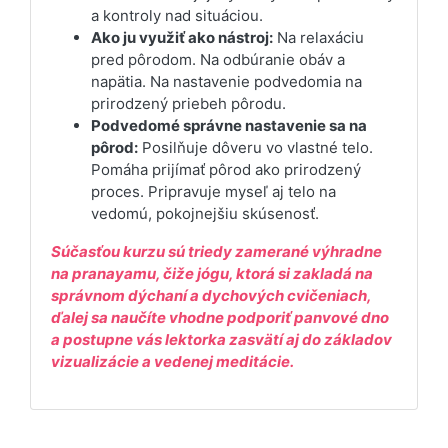
a kontroly nad situáciou.
Ako ju využiť ako nástroj:
Na relaxáciu
pred pôrodom. Na odbúranie obáv a
napätia. Na nastavenie podvedomia na
prirodzený priebeh pôrodu.
Podvedomé správne nastavenie sa na
pôrod:
Posilňuje dôveru vo vlastné telo.
Pomáha prijímať pôrod ako prirodzený
proces. Pripravuje myseľ aj telo na
vedomú, pokojnejšiu skúsenosť.
Súčasťou kurzu sú triedy zamerané výhradne
na pranayamu, čiže jógu, ktorá si zakladá na
správnom dýchaní a dychových cvičeniach,
ďalej sa naučíte vhodne podporiť panvové dno
a postupne vás lektorka zasvätí aj do základov
vizualizácie a vedenej meditácie.