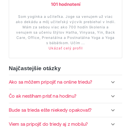
101 hodnotení
Som yogínka a učiteľka. Joge sa venujem už viac
ako dekádu a môj učiteľský výcvik prebiehal v Indii.
Mám za sebou viac ako 700 hodín školenia a
venujem sa učeniu štýlov Hatha, Vinyasa, Yin, Back
Care, Office, Prenatálna a Postnatálna Yoga a Yoga
s bábätkom. Učím ...
Ukázať celý profil
Najčastejšie otázky
Ako sa môžem pripojiť na online triedu?
Pripojenie do online triedy prebieha priamo cez
Čo ak nestíham prísť na hodinu?
web-stránku mamaclass.sk, stačí sledovať
pripomienky cez email a cez SMS a včas sa
Každá trieda sa nahráva a je k dispozícií po dobu 7
Bude sa trieda ešte niekedy opakovať?
prihlásiť do triedy.
dní. Pre pozretie video nahrávky je potrebné mať
aktívne členstvo Mama PRO.
Triedy sa priebežne opakujú, stačí sledovať ponuku
Viem sa pripojiť do triedy aj z mobilu?
kurzov a tried.