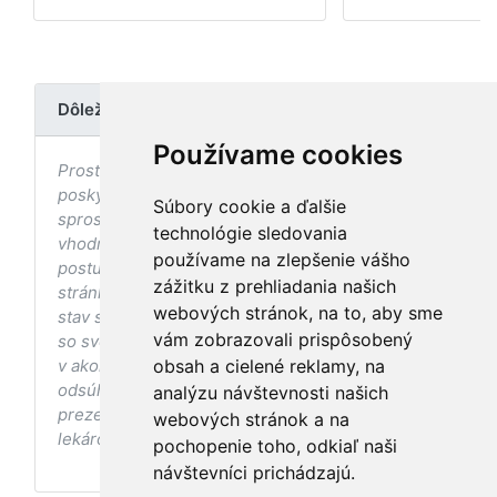
Dôležité upozornenie
Používame cookies
Prostredníctvom stránky nedochádza k
poskytovaniu zdravotnej starostlivosti, ani k jej
Súbory cookie a ďalšie
sprostredkovaniu, ani k jej nahrádzaniu. O
technológie sledovania
vhodných postupoch v oblasti zdravia, vhodnosti
používame na zlepšenie vášho
postupov a odporúčaní prezentovaných na
zážitku z prehliadania našich
stránke s ohľadom na Váš zdravotný
webových stránok, na to, aby sme
stav sa pred ich aplikáciou vždy vopred poraďte
vám zobrazovali prispôsobený
so svojím ošetrujúcim lekárom, a to najmä ak ste
v akomkoľvek štádiu tehotenstva. Bez
obsah a cielené reklamy, na
odsúhlasenia postupov a odporúčaní
analýzu návštevnosti našich
prezentovaných na stránke Vaším ošetrujúcim
webových stránok a na
lekárom tieto postupy a odporúčania neaplikujte.
pochopenie toho, odkiaľ naši
návštevníci prichádzajú.