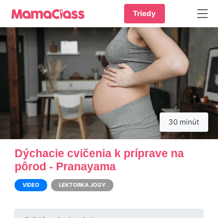
Triedy
30 minút
Dýchacie cvičenia k príprave na
pôrod - Pranayama
VIDEO
LEKTORKA JOGY