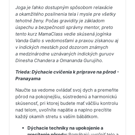
Joga je ľahko dostupným spôsobom relaxácie
a okamžitého posilnenia tela i mysle pre všetky
tehotné ženy. Počas gravidity je základom
úspechu a bezpečnosti správny mentor, preto
tento kurz MamaClass vedie skúsená jogínka
Vanda Gallo s vedomosťami a praxou získanou aj
v indických mestách pod dozorom známych
a medzinárodne uznávaných indických guruov
Dinesha Chandera a Omananda Gurujiho.
Trieda: Dýchacie cvičenia k príprave na pôrod -
Pranayama
Naučte sa vedome ovládať svoj dych a premeňte
pôrod na pokojnejšiu, sústredenú a harmonickú
skúsenosť, pri ktorej budete mať väčšiu kontrolu
nad telom, uvoľníte napätie a naplno precítite
každý okamih stretu s vaším bábätkom.
Dýchacie techniky na upokojenie a
precítenie pôrodu:
Pomáhajú uvoľniť telo a