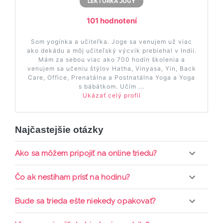
LEKTORKA JOGY
101 hodnotení
Som yogínka a učiteľka. Joge sa venujem už viac
ako dekádu a môj učiteľský výcvik prebiehal v Indii.
Mám za sebou viac ako 700 hodín školenia a
venujem sa učeniu štýlov Hatha, Vinyasa, Yin, Back
Care, Office, Prenatálna a Postnatálna Yoga a Yoga
s bábätkom. Učím ...
Ukázať celý profil
Najčastejšie otázky
Ako sa môžem pripojiť na online triedu?
Pripojenie do online triedy prebieha priamo cez
Čo ak nestíham prísť na hodinu?
web-stránku mamaclass.sk, stačí sledovať
pripomienky cez email a cez SMS a včas sa
Každá trieda sa nahráva a je k dispozícií po dobu 7
Bude sa trieda ešte niekedy opakovať?
prihlásiť do triedy.
dní. Pre pozretie video nahrávky je potrebné mať
aktívne členstvo Mama PRO.
Triedy sa priebežne opakujú, stačí sledovať ponuku