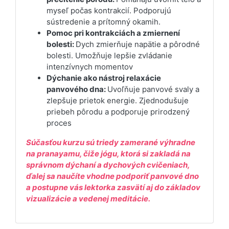
myseľ počas kontrakcií. Podporujú
sústredenie a prítomný okamih.
Pomoc pri kontrakciách a zmiernení
bolesti:
Dych zmierňuje napätie a pôrodné
bolesti. Umožňuje lepšie zvládanie
intenzívnych momentov
Dýchanie ako nástroj relaxácie
panvového dna:
Uvoľňuje panvové svaly a
zlepšuje prietok energie. Zjednodušuje
priebeh pôrodu a podporuje prirodzený
proces
Súčasťou kurzu sú triedy zamerané výhradne
na pranayamu, čiže jógu, ktorá si zakladá na
správnom dýchaní a dychových cvičeniach,
ďalej sa naučíte vhodne podporiť panvové dno
a postupne vás lektorka zasvätí aj do základov
vizualizácie a vedenej meditácie.