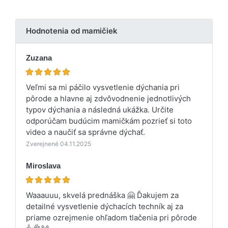
Hodnotenia od mamičiek
Zuzana
Veľmi sa mi páčilo vysvetlenie dýchania pri
pôrode a hlavne aj zdvôvodnenie jednotlivých
typov dýchania a následná ukážka. Určite
odporúčam budúcim mamičkám pozrieť si toto
video a naučiť sa správne dýchať.
Zverejnené 04.11.2025
Miroslava
Waaauuu, skvelá prednáška 🤗 Ďakujem za
detailné vysvetlenie dýchacích techník aj za
priame ozrejmenie ohľadom tlačenia pri pôrode