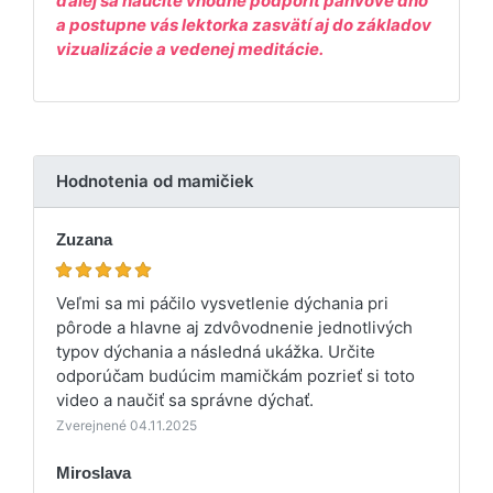
ďalej sa naučíte vhodne podporiť panvové dno
a postupne vás lektorka zasvätí aj do základov
vizualizácie a vedenej meditácie.
Hodnotenia od mamičiek
Zuzana
Veľmi sa mi páčilo vysvetlenie dýchania pri
pôrode a hlavne aj zdvôvodnenie jednotlivých
typov dýchania a následná ukážka. Určite
odporúčam budúcim mamičkám pozrieť si toto
video a naučiť sa správne dýchať.
Zverejnené 04.11.2025
Miroslava