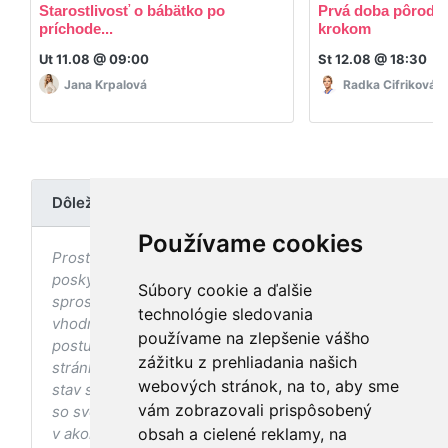
Starostlivosť o bábätko po
Prvá doba pôrodná
príchode...
krokom
Ut 11.08 @ 09:00
St 12.08 @ 18:30
Jana Krpalová
Radka Cifriková
Dôležité upozornenie
Používame cookies
Prostredníctvom stránky nedochádza k
poskytovaniu zdravotnej starostlivosti, ani k jej
Súbory cookie a ďalšie
sprostredkovaniu, ani k jej nahrádzaniu. O
technológie sledovania
vhodných postupoch v oblasti zdravia, vhodnosti
používame na zlepšenie vášho
postupov a odporúčaní prezentovaných na
zážitku z prehliadania našich
stránke s ohľadom na Váš zdravotný
webových stránok, na to, aby sme
stav sa pred ich aplikáciou vždy vopred poraďte
vám zobrazovali prispôsobený
so svojím ošetrujúcim lekárom, a to najmä ak ste
v akomkoľvek štádiu tehotenstva. Bez
obsah a cielené reklamy, na