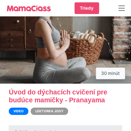
Triedy
30 minút
Úvod do dýchacích cvičení pre
budúce mamičky - Pranayama
VIDEO
LEKTORKA JOGY