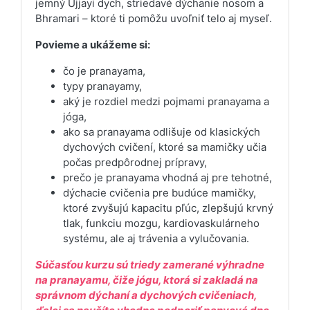
jemný Ujjayi dych, striedavé dýchanie nosom a
Bhramari – ktoré ti pomôžu uvoľniť telo aj myseľ.
Povieme a ukážeme si:
čo je pranayama,
typy pranayamy,
aký je rozdiel medzi pojmami pranayama a
jóga,
ako sa pranayama odlišuje od klasických
dychových cvičení, ktoré sa mamičky učia
počas predpôrodnej prípravy,
prečo je pranayama vhodná aj pre tehotné,
dýchacie cvičenia pre budúce mamičky,
ktoré zvyšujú kapacitu pľúc, zlepšujú krvný
tlak, funkciu mozgu, kardiovaskulárneho
systému, ale aj trávenia a vylučovania.
Súčasťou kurzu sú triedy zamerané výhradne
na pranayamu, čiže jógu, ktorá si zakladá na
správnom dýchaní a dychových cvičeniach,