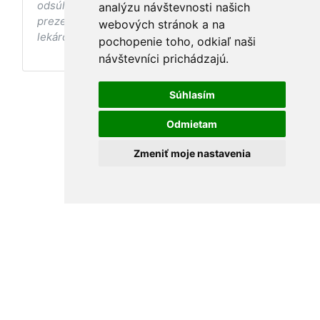
odsúhlasenia postupov a odporúčaní
analýzu návštevnosti našich
prezentovaných na stránke Vaším ošetrujúcim
webových stránok a na
lekárom tieto postupy a odporúčania neaplikujte.
pochopenie toho, odkiaľ naši
návštevníci prichádzajú.
Súhlasím
Odmietam
Zmeniť moje nastavenia
Podmienky používania
•
Ochrana osobných údajov
MamaClass 2026