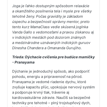
Joga je ľahko dostupným spôsobom relaxácie
a okamžitého posilnenia tela i mysle pre všetky
tehotné ženy. Počas gravidity je základom
úspechu a bezpečnosti správny mentor, preto
tento kurz MamaClass vedie skúsená jogínka
Vanda Gallo s vedomosťami a praxou získanou aj
v indických mestách pod dozorom známych
a medzinárodne uznávaných indických guruov
Dinesha Chandera a Omananda Gurujiho.
Trieda: Dýchacie cvičenia pre budúce mamičky
- Pranayama
Dýchanie je jednoduchý spôsob, ako podporiť
pohodu, energiu a pripravenosť na pôrod.
Pranayama je vedomé riadenie dychu, ktoré
zvyšuje kapacitu pľúc, upokojuje nervový systém
a podporuje krvný tlak, trávenie aj
kardiovaskulárne zdravie. Naučíš sa bezpečné
techniky pre tehotné – plný trojstupňový dych,