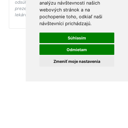
odsúhlasenia postupov a odporúčaní
analýzu návštevnosti našich
prezentovaných na stránke Vaším ošetrujúcim
webových stránok a na
lekárom tieto postupy a odporúčania neaplikujte.
pochopenie toho, odkiaľ naši
návštevníci prichádzajú.
Súhlasím
Odmietam
Zmeniť moje nastavenia
Podmienky používania
•
Ochrana osobných údajov
MamaClass 2026