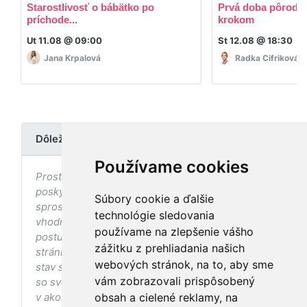
Starostlivosť o bábätko po
Prvá doba pôrodná
príchode...
krokom
Ut 11.08 @ 09:00
St 12.08 @ 18:30
Jana Krpalová
Radka Cifriková
Dôležité upozornenie
Používame cookies
Prostredníctvom stránky nedochádza k
poskytovaniu zdravotnej starostlivosti, ani k jej
Súbory cookie a ďalšie
sprostredkovaniu, ani k jej nahrádzaniu. O
technológie sledovania
vhodných postupoch v oblasti zdravia, vhodnosti
používame na zlepšenie vášho
postupov a odporúčaní prezentovaných na
zážitku z prehliadania našich
stránke s ohľadom na Váš zdravotný
webových stránok, na to, aby sme
stav sa pred ich aplikáciou vždy vopred poraďte
vám zobrazovali prispôsobený
so svojím ošetrujúcim lekárom, a to najmä ak ste
v akomkoľvek štádiu tehotenstva. Bez
obsah a cielené reklamy, na