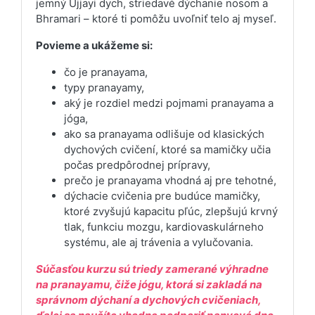
jemný Ujjayi dych, striedavé dýchanie nosom a
Bhramari – ktoré ti pomôžu uvoľniť telo aj myseľ.
Povieme a ukážeme si:
čo je pranayama,
typy pranayamy,
aký je rozdiel medzi pojmami pranayama a
jóga,
ako sa pranayama odlišuje od klasických
dychových cvičení, ktoré sa mamičky učia
počas predpôrodnej prípravy,
prečo je pranayama vhodná aj pre tehotné,
dýchacie cvičenia pre budúce mamičky,
ktoré zvyšujú kapacitu pľúc, zlepšujú krvný
tlak, funkciu mozgu, kardiovaskulárneho
systému, ale aj trávenia a vylučovania.
Súčasťou kurzu sú triedy zamerané výhradne
na pranayamu, čiže jógu, ktorá si zakladá na
správnom dýchaní a dychových cvičeniach,