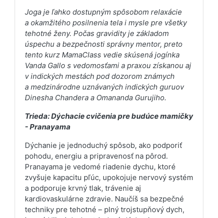
Joga je ľahko dostupným spôsobom relaxácie
a okamžitého posilnenia tela i mysle pre všetky
tehotné ženy. Počas gravidity je základom
úspechu a bezpečnosti správny mentor, preto
tento kurz MamaClass vedie skúsená jogínka
Vanda Gallo s vedomosťami a praxou získanou aj
v indických mestách pod dozorom známych
a medzinárodne uznávaných indických guruov
Dinesha Chandera a Omananda Gurujiho.
Trieda: Dýchacie cvičenia pre budúce mamičky
- Pranayama
Dýchanie je jednoduchý spôsob, ako podporiť
pohodu, energiu a pripravenosť na pôrod.
Pranayama je vedomé riadenie dychu, ktoré
zvyšuje kapacitu pľúc, upokojuje nervový systém
a podporuje krvný tlak, trávenie aj
kardiovaskulárne zdravie. Naučíš sa bezpečné
techniky pre tehotné – plný trojstupňový dych,