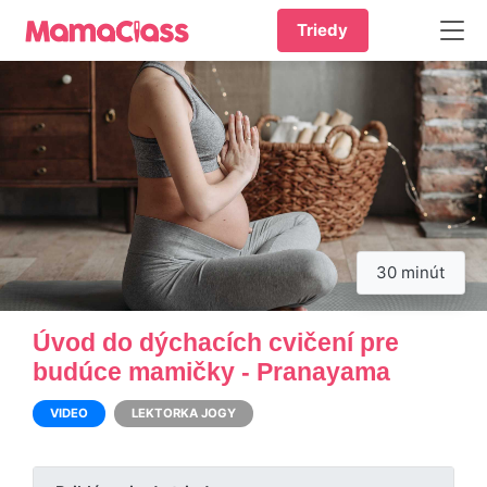
Triedy
30 minút
Úvod do dýchacích cvičení pre
budúce mamičky - Pranayama
VIDEO
LEKTORKA JOGY