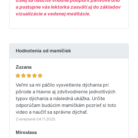
ďalej sa naučíte vhodne podporiť panvové dno
a postupne vás lektorka zasvätí aj do základov
vizualizácie a vedenej meditácie.
Hodnotenia od mamičiek
Zuzana
Veľmi sa mi páčilo vysvetlenie dýchania pri
pôrode a hlavne aj zdvôvodnenie jednotlivých
typov dýchania a následná ukážka. Určite
odporúčam budúcim mamičkám pozrieť si toto
video a naučiť sa správne dýchať.
Zverejnené 04.11.2025
Miroslava