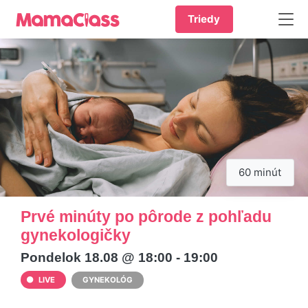
Triedy
60 minút
Prvé minúty po pôrode z pohľadu
gynekologičky
Pondelok 18.08 @ 18:00 - 19:00
LIVE
GYNEKOLÓG