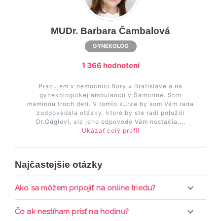
MUDr. Barbara Čambalová
GYNEKOLÓG
1 366 hodnotení
Pracujem v nemocnici Bory v Bratislave a na
gynekologickej ambulancii v Šamoríne. Som
maminou troch detí. V tomto kurze by som Vám rada
zodpovedala otázky, ktoré by ste radi položili
Dr.Gúglovi, ale jeho odpovede Vám nestačia....
Ukázať celý profil
Najčastejšie otázky
Ako sa môžem pripojiť na online triedu?
Pripojenie do online triedy prebieha priamo cez
Čo ak nestíham prísť na hodinu?
web-stránku mamaclass.sk, stačí sledovať