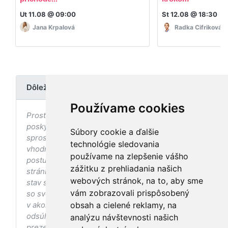
Ut 11.08 @ 09:00
St 12.08 @ 18:30
Jana Krpalová
Radka Cifriková
Dôležité upozornenie
Používame cookies
Prostredníctvom stránky nedochádza k
poskytovaniu zdravotnej starostlivosti, ani k jej
Súbory cookie a ďalšie
sprostredkovaniu, ani k jej nahrádzaniu. O
technológie sledovania
vhodných postupoch v oblasti zdravia, vhodnosti
používame na zlepšenie vášho
postupov a odporúčaní prezentovaných na
zážitku z prehliadania našich
stránke s ohľadom na Váš zdravotný
webových stránok, na to, aby sme
stav sa pred ich aplikáciou vždy vopred poraďte
vám zobrazovali prispôsobený
so svojím ošetrujúcim lekárom, a to najmä ak ste
v akomkoľvek štádiu tehotenstva. Bez
obsah a cielené reklamy, na
odsúhlasenia postupov a odporúčaní
analýzu návštevnosti našich
prezentovaných na stránke Vaším ošetrujúcim