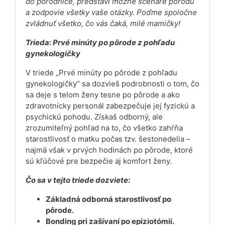
do pôrodnice, predstaví možné scenáre pôrodu
a zodpovie všetky vaše otázky. Poďme spoločne
zvládnuť všetko, čo vás čaká, milé mamičky!
Trieda: Prvé minúty po pôrode z pohľadu
gynekologičky
V triede „Prvé minúty po pôrode z pohľadu
gynekologičky“ sa dozvieš podrobnosti o tom, čo
sa deje s telom ženy tesne po pôrode a ako
zdravotnícky personál zabezpečuje jej fyzickú a
psychickú pohodu. Získaš odborný, ale
zrozumiteľný pohľad na to, čo všetko zahŕňa
starostlivosť o matku počas tzv. šestonedelia –
najmä však v prvých hodinách po pôrode, ktoré
sú kľúčové pre bezpečie aj komfort ženy.
Čo sa v tejto triede dozviete:
Základná odborná starostlivosť po
pôrode.
Bonding pri zašívaní po epiziotómii.