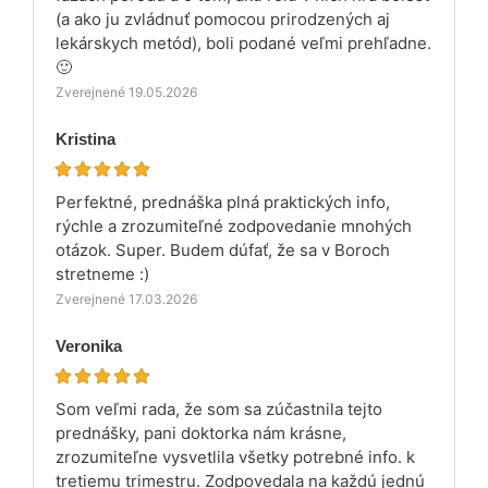
(a ako ju zvládnuť pomocou prirodzených aj
lekárskych metód), boli podané veľmi prehľadne.
🙂
Zverejnené 19.05.2026
Kristina
Perfektné, prednáška plná praktických info,
rýchle a zrozumiteľné zodpovedanie mnohých
otázok. Super. Budem dúfať, že sa v Boroch
stretneme :)
Zverejnené 17.03.2026
Veronika
Som veľmi rada, že som sa zúčastnila tejto
prednášky, pani doktorka nám krásne,
zrozumiteľne vysvetlila všetky potrebné info. k
tretiemu trimestru. Zodpovedala na každú jednú