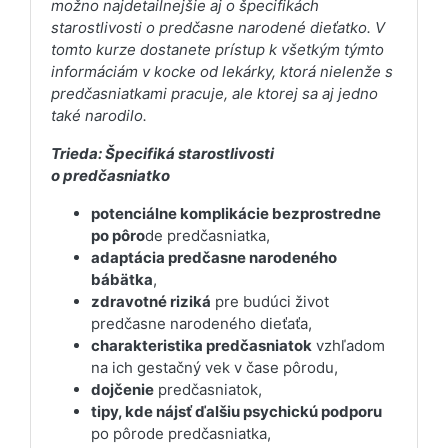
možno najdetailnejšie aj o špecifikách
starostlivosti o predčasne narodené dieťatko. V
tomto kurze dostanete prístup k všetkým týmto
informáciám v kocke od lekárky, ktorá nielenže s
predčasniatkami pracuje, ale ktorej sa aj jedno
také narodilo.
Trieda: Špecifiká starostlivosti
o predčasniatko
potenciálne komplikácie bezprostredne
po pôro
de predčasniatka,
adaptácia predčasne narodeného
bábätka
,
zdravotné riziká
pre budúci život
predčasne narodeného dieťaťa,
charakteristika predčasniatok
vzhľadom
na ich gestačný vek v čase pôrodu,
dojčenie
predčasniatok,
tipy, kde nájsť ďalšiu psychickú podporu
po pôrode predčasniatka,