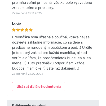
pre mňa veľmi prínosná, všetko bolo vysvetlené
zrozumiteľne a prakticky.
Zverejnené 15.11.2025
Lucia
Prednáška bola úžasná a poučná, vďaka nej sa
dozviete základné informácie, čo sa deje s
predčasne narodeným bábätkom a pod. :) Určite
je to dobrý základ pre každú mamičku, aj keď
verím a dúfam, že predčasniatok bude len a len
menej. :) Túto prednášku odporúčam každej
budúcej mamičke. :) Ešte raz ďakujem. :)
Zverejnené 28.02.2024
Ukázat ďalšie hodnotenia
Prihlásenie do triedy