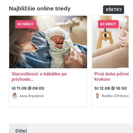
dodatočný materiál, ktorý Vaša hostka dala k
Najbližšie online triedy
dispozícií.
VŠETKY
60 MINÚT
60 MINÚT
Starostlivosť o bábätko po
Prvá doba pôrodná
príchode...
krokom
Ut 11.08 @ 09:00
St 12.08 @ 18:30
Jana Krpalová
Radka Cifriková
Dôležité upozornenie