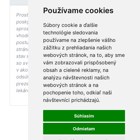
Používame cookies
Prostredníctvom stránky nedochádza k
poskytovaniu zdravotnej starostlivosti, ani k jej
Súbory cookie a ďalšie
sprostredkovaniu, ani k jej nahrádzaniu. O
technológie sledovania
vhodných postupoch v oblasti zdravia, vhodnosti
používame na zlepšenie vášho
postupov a odporúčaní prezentovaných na
zážitku z prehliadania našich
stránke s ohľadom na Váš zdravotný
webových stránok, na to, aby sme
stav sa pred ich aplikáciou vždy vopred poraďte
vám zobrazovali prispôsobený
so svojím ošetrujúcim lekárom, a to najmä ak ste
v akomkoľvek štádiu tehotenstva. Bez
obsah a cielené reklamy, na
odsúhlasenia postupov a odporúčaní
analýzu návštevnosti našich
prezentovaných na stránke Vaším ošetrujúcim
webových stránok a na
lekárom tieto postupy a odporúčania neaplikujte.
pochopenie toho, odkiaľ naši
návštevníci prichádzajú.
Súhlasím
Odmietam