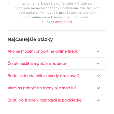
medicíny na 1. Lekárskej fakulte v Prahe som
nastúpila na novorodenecké oddelenie v Nitre, kde
som začala inklinovať k predčasne narodeným
novorodencom a k novorodencom, ktorí...
Ukázať celý profil
Najčastejšie otázky
Ako sa môžem pripojiť na online triedu?
Pripojenie do online triedy prebieha priamo cez
Čo ak nestíham prísť na hodinu?
web-stránku mamaclass.sk, stačí sledovať
pripomienky cez email a cez SMS a včas sa
Každá trieda sa nahráva a je k dispozícií po dobu 7
Bude sa trieda ešte niekedy opakovať?
prihlásiť do triedy.
dní. Pre pozretie video nahrávky je potrebné mať
aktívne členstvo Mama PRO.
Triedy sa priebežne opakujú, stačí sledovať ponuku
Viem sa pripojiť do triedy aj z mobilu?
kurzov a tried.
Áno, pripojenie do triedy je možné aj cez mobil,
Budú po triede k dispozícii aj podklady?
nie je k tomu potrebné sťahovať žiadne ďalšie
appky ani programy.
Áno, po skončení triedy dostávate prístup na