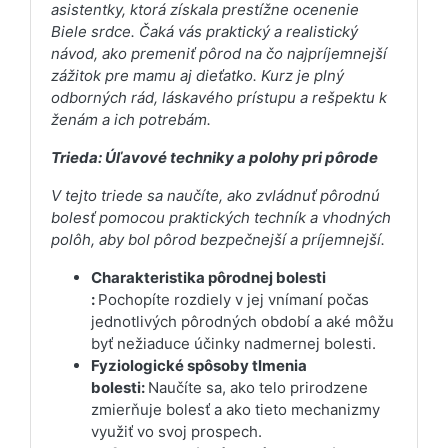
asistentky, ktorá získala prestížne ocenenie
Biele srdce. Čaká vás praktický a realistický
návod, ako premeniť pôrod na čo najpríjemnejší
zážitok pre mamu aj dieťatko. Kurz je plný
odborných rád, láskavého prístupu a rešpektu k
ženám a ich potrebám.
Trieda: Úľavové techniky a polohy pri pôrode
V tejto triede sa naučíte, ako zvládnuť pôrodnú
bolesť pomocou praktických techník a vhodných
polôh, aby bol pôrod bezpečnejší a príjemnejší.
Charakteristika pôrodnej bolesti
:
Pochopíte rozdiely v jej vnímaní počas
jednotlivých pôrodných období a aké môžu
byť nežiaduce účinky nadmernej bolesti.
Fyziologické spôsoby tlmenia
bolesti:
Naučíte sa, ako telo prirodzene
zmierňuje bolesť a ako tieto mechanizmy
využiť vo svoj prospech.