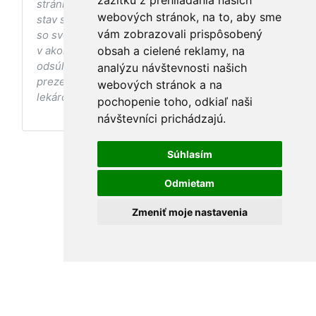
zážitku z prehliadania našich
stránke s ohľadom na Váš zdravotný
webových stránok, na to, aby sme
stav sa pred ich aplikáciou vždy vopred poraďte
vám zobrazovali prispôsobený
so svojím ošetrujúcim lekárom, a to najmä ak ste
v akomkoľvek štádiu tehotenstva. Bez
obsah a cielené reklamy, na
odsúhlasenia postupov a odporúčaní
analýzu návštevnosti našich
prezentovaných na stránke Vaším ošetrujúcim
webových stránok a na
lekárom tieto postupy a odporúčania neaplikujte.
pochopenie toho, odkiaľ naši
návštevníci prichádzajú.
Súhlasím
Odmietam
Zmeniť moje nastavenia