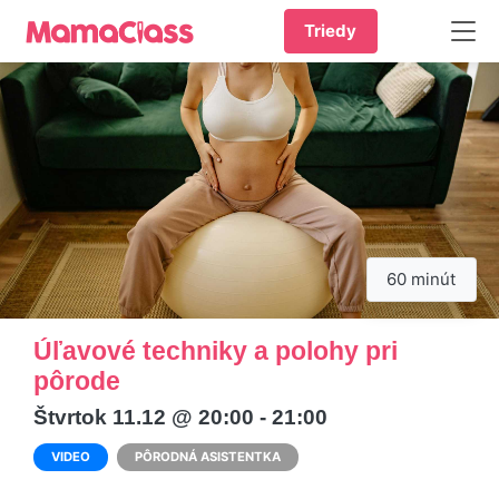
Triedy
60 minút
Úľavové techniky a polohy pri
pôrode
Štvrtok 11.12 @ 20:00 - 21:00
VIDEO
PÔRODNÁ ASISTENTKA