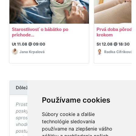
Starostlivosť o bábätko po
Prvá doba pôrodná
príchode...
krokom
Ut 11.08 @ 09:00
St 12.08 @ 18:30
Jana Krpalová
Radka Cifriková
Dôležité upozornenie
Používame cookies
Prostredníctvom stránky nedochádza k
poskytovaniu zdravotnej starostlivosti, ani k jej
Súbory cookie a ďalšie
sprostredkovaniu, ani k jej nahrádzaniu. O
technológie sledovania
vhodných postupoch v oblasti zdravia, vhodnosti
používame na zlepšenie vášho
postupov a odporúčaní prezentovaných na