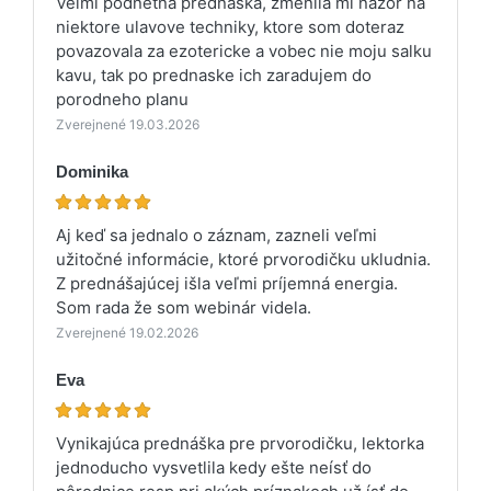
Velmi podnetna prednaska, zmenila mi nazor na
niektore ulavove techniky, ktore som doteraz
povazovala za ezotericke a vobec nie moju salku
kavu, tak po prednaske ich zaradujem do
porodneho planu
Zverejnené 19.03.2026
Dominika
Aj keď sa jednalo o záznam, zazneli veľmi
užitočné informácie, ktoré prvorodičku ukludnia.
Z prednášajúcej išla veľmi príjemná energia.
Som rada že som webinár videla.
Zverejnené 19.02.2026
Eva
Vynikajúca prednáška pre prvorodičku, lektorka
jednoducho vysvetlila kedy ešte neísť do