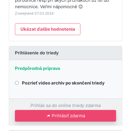
pôrodnice resp pri akých príznakoch už ísť do
nemocnice. Veľmi nápomocné 😊
Zverejnené 07.03.2024
Ukázat ďalšie hodnotenia
Prihlásenie do triedy
Predpôrodná príprava
Pozrieť video archív po skončení triedy
Prihlás sa do online triedy zdarma
Prihlásiť zdarma