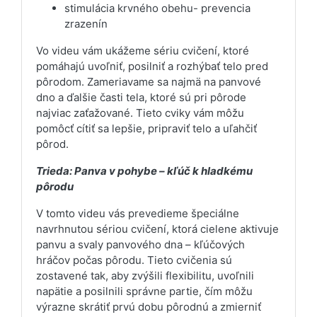
stimulácia krvného obehu- prevencia
zrazenín
Vo videu vám ukážeme sériu cvičení, ktoré
pomáhajú uvoľniť, posilniť a rozhýbať telo pred
pôrodom. Zameriavame sa najmä na panvové
dno a ďalšie časti tela, ktoré sú pri pôrode
najviac zaťažované. Tieto cviky vám môžu
pomôcť cítiť sa lepšie, pripraviť telo a uľahčiť
pôrod.
Trieda: Panva v pohybe – kľúč k hladkému
pôrodu
V tomto videu vás prevedieme špeciálne
navrhnutou sériou cvičení, ktorá cielene aktivuje
panvu a svaly panvového dna – kľúčových
hráčov počas pôrodu. Tieto cvičenia sú
zostavené tak, aby zvýšili flexibilitu, uvoľnili
napätie a posilnili správne partie, čím môžu
výrazne skrátiť prvú dobu pôrodnú a zmierniť