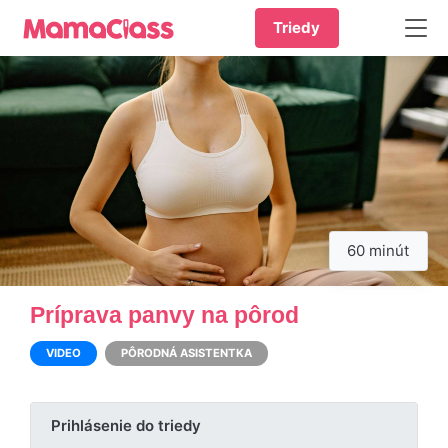
Triedy
60 minút
Príprava panvy na pôrod
VIDEO
PÔRODNÁ ASISTENTKA
Prihlásenie do triedy