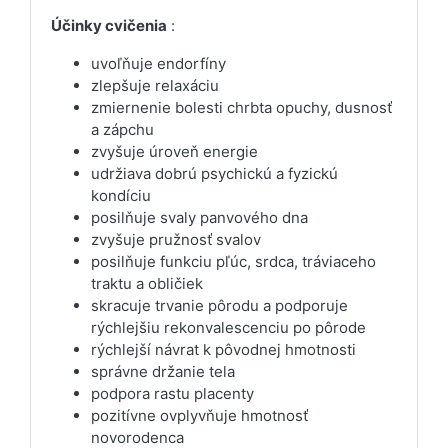
Účinky cvičenia
:
uvoľňuje endorfíny
zlepšuje relaxáciu
zmiernenie bolesti chrbta opuchy, dusnosť
a zápchu
zvyšuje úroveň energie
udržiava dobrú psychickú a fyzickú
kondíciu
posilňuje svaly panvového dna
zvyšuje pružnosť svalov
posilňuje funkciu pľúc, srdca, tráviaceho
traktu a obličiek
skracuje trvanie pôrodu a podporuje
rýchlejšiu rekonvalescenciu po pôrode
rýchlejší návrat k pôvodnej hmotnosti
správne držanie tela
podpora rastu placenty
pozitívne ovplyvňuje hmotnosť
novorodenca