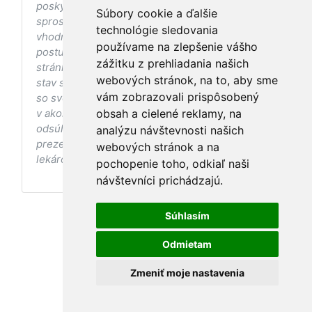
poskytovaniu zdravotnej starostlivosti, ani k jej
Súbory cookie a ďalšie
sprostredkovaniu, ani k jej nahrádzaniu. O
technológie sledovania
vhodných postupoch v oblasti zdravia, vhodnosti
používame na zlepšenie vášho
postupov a odporúčaní prezentovaných na
zážitku z prehliadania našich
stránke s ohľadom na Váš zdravotný
webových stránok, na to, aby sme
stav sa pred ich aplikáciou vždy vopred poraďte
vám zobrazovali prispôsobený
so svojím ošetrujúcim lekárom, a to najmä ak ste
v akomkoľvek štádiu tehotenstva. Bez
obsah a cielené reklamy, na
odsúhlasenia postupov a odporúčaní
analýzu návštevnosti našich
prezentovaných na stránke Vaším ošetrujúcim
webových stránok a na
lekárom tieto postupy a odporúčania neaplikujte.
pochopenie toho, odkiaľ naši
návštevníci prichádzajú.
Súhlasím
Odmietam
Zmeniť moje nastavenia