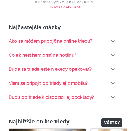
Asistent výživy, absolvovala s...
Ukázať celý profil
Najčastejšie otázky
Ako sa môžem pripojiť na online triedu?
Pripojenie do online triedy prebieha priamo cez
Čo ak nestíham prísť na hodinu?
web-stránku mamaclass.sk, stačí sledovať
pripomienky cez email a cez SMS a včas sa
Každá trieda sa nahráva a je k dispozícií po dobu 7
Bude sa trieda ešte niekedy opakovať?
prihlásiť do triedy.
dní. Pre pozretie video nahrávky je potrebné mať
aktívne členstvo Mama PRO.
Triedy sa priebežne opakujú, stačí sledovať ponuku
Viem sa pripojiť do triedy aj z mobilu?
kurzov a tried.
Áno, pripojenie do triedy je možné aj cez mobil,
Budú po triede k dispozícii aj podklady?
nie je k tomu potrebné sťahovať žiadne ďalšie
appky ani programy.
Áno, po skončení triedy dostávate prístup na
dodatočný materiál, ktorý Vaša hostka dala k
Najbližšie online triedy
dispozícií.
VŠETKY