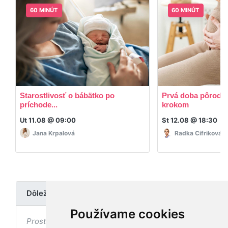
60 MINÚT
60 MINÚT
Starostlivosť o bábätko po
Prvá doba pôrodná
príchode...
krokom
Ut 11.08 @ 09:00
St 12.08 @ 18:30
Jana Krpalová
Radka Cifriková
Dôležité upozornenie
Používame cookies
Prostredníctvom stránky nedochádza k