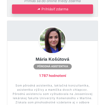
Prihlás sa do online triedy zdarma
Prihlásiť zdarma
Mária Košútová
PÔRODNÁ ASISTENTKA
1 787 hodnotení
Som pôrodná asistentka, laktačná konzultantka,
asistentka výživy a mamička dvoch chlapcov.
Pôrodnú asistenciu som vyštudovala na Jesseniovej
lekárskej fakulte Univerzity Komenského v Martine.
Získala som plnohodnotné vzdelanie aj v odbore