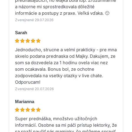
prednášajúcich, no Majka bola top. Zrozumiteľne
a názorne mi sprostredkovala dôležité
informácie a postupy z praxe. Veľká vďaka. 🙂
Zverejnené 29.07.2026
Sarah
Jednoducho, strucne a velmi prakticky - pre mna
skvelo podana prednaska od Majky. Dakujem, ze
som sa dozvedela za 1 hodinu ovela viac nez
som ocakavala. Bonus bol, ze ochotne
zodpovedala na vsetky otazky v live chate.
Odporucam!
Zverejnené 20.07.2026
Marianna
Super prednáška, množstvo užitočných
informácií. Osobne sa mi páči prístup lektorky, že
sa snaží naučiť nás maminky, čo môžeme spraviť