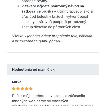
pôrodné roviny.
V závere nájdete
podrobný návod na
šatkovanie bruška
– účinný spôsob, ako si
uľaviť od bolesti v krížoch, vytvoriť pocit
stability a zároveň podporiť prirodzený
zostup dieťatka do pôrodných ciest.
Všetko v jednom videu: prepojenie tela, bábätka
a prirodzeného rytmu pôrodu.
Hodnotenia od mamičiek
Mirka
Počas môjho tehotenstva som sa zúčastnila
mnohých webinárov od viacerých