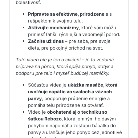
bolestivosť.
Pripravte sa efektívne, prirodzene
a s
rešpektom k svojmu telu.
Aktivujte mechanizmy
, ktoré vám môžu
priniesť ľahší, rýchlejší a vedomejší pôrod.
Začnite už dnes
– pre seba, pre svoje
dieťa, pre pokojný príchod na svet.
Toto video nie je len o cvičení – je to vedomá
príprava na pôrod, ktorá spája pohyb, dotyk a
podporu pre telo i myseľ budúcej mamičky.
Súčasťou videa je
ukážka masáže, ktorá
uvoľňuje napätie vo svaloch a väzoch
panvy
, podporuje prúdenie energie a
pomáha telu prirodzene sa otvárať.
Video je
obohatené aj o
techniku so
šatkou Rebozo
, ktorá jemným hojdavým
pohybom napomáha zostupu bábätka do
panvy a uľahčuje jeho pohyb cez jednotlivé