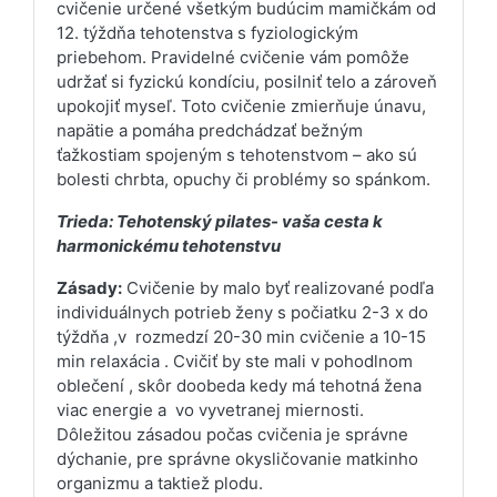
cvičenie určené všetkým budúcim mamičkám od
12. týždňa tehotenstva s fyziologickým
priebehom. Pravidelné cvičenie vám pomôže
udržať si fyzickú kondíciu, posilniť telo a zároveň
upokojiť myseľ. Toto cvičenie zmierňuje únavu,
napätie a pomáha predchádzať bežným
ťažkostiam spojeným s tehotenstvom – ako sú
bolesti chrbta, opuchy či problémy so spánkom.
Trieda: Tehotenský pilates- vaša cesta k
harmonickému tehotenstvu
Zásady:
Cvičenie by malo byť realizované podľa
individuálnych potrieb ženy s počiatku 2-3 x do
týždňa ,v
rozmedzí 20-30 min cvičenie a 10-15
min relaxácia . Cvičiť by ste mali v pohodlnom
oblečení , skôr doobeda kedy má tehotná žena
viac energie a
vo vyvetranej miernosti.
Dôležitou zásadou počas cvičenia je správne
dýchanie, pre správne okysličovanie matkinho
organizmu a taktiež plodu.