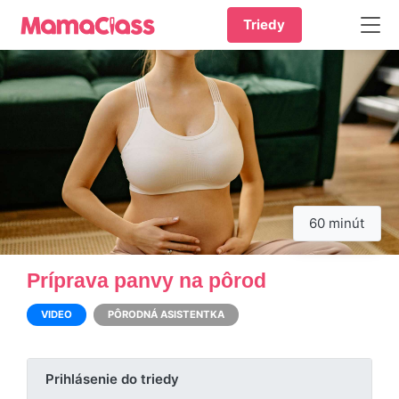
Triedy
60 minút
Príprava panvy na pôrod
VIDEO
PÔRODNÁ ASISTENTKA
Prihlásenie do triedy