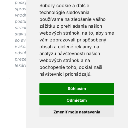
poskytovaniu zdravotnej starostlivosti, ani k jej
Súbory cookie a ďalšie
sprostredkovaniu, ani k jej nahrádzaniu. O
technológie sledovania
vhodných postupoch v oblasti zdravia, vhodnosti
používame na zlepšenie vášho
postupov a odporúčaní prezentovaných na
zážitku z prehliadania našich
stránke s ohľadom na Váš zdravotný
webových stránok, na to, aby sme
stav sa pred ich aplikáciou vždy vopred poraďte
vám zobrazovali prispôsobený
so svojím ošetrujúcim lekárom, a to najmä ak ste
v akomkoľvek štádiu tehotenstva. Bez
obsah a cielené reklamy, na
odsúhlasenia postupov a odporúčaní
analýzu návštevnosti našich
prezentovaných na stránke Vaším ošetrujúcim
webových stránok a na
lekárom tieto postupy a odporúčania neaplikujte.
pochopenie toho, odkiaľ naši
návštevníci prichádzajú.
Súhlasím
Odmietam
Zmeniť moje nastavenia