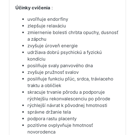
Účinky cvičenia
:
uvoľňuje endorfíny
zlepšuje relaxáciu
zmiernenie bolesti chrbta opuchy, dusnosť
a zápchu
zvyšuje úroveň energie
udržiava dobrú psychickú a fyzickú
kondíciu
posilňuje svaly panvového dna
zvyšuje pružnosť svalov
posilňuje funkciu pľúc, srdca, tráviaceho
traktu a obličiek
skracuje trvanie pôrodu a podporuje
rýchlejšiu rekonvalescenciu po pôrode
rýchlejší návrat k pôvodnej hmotnosti
správne držanie tela
podpora rastu placenty
pozitívne ovplyvňuje hmotnosť
novorodenca