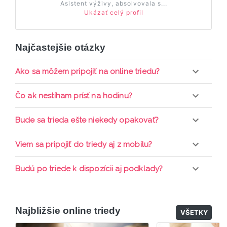
Asistent výživy, absolvovala s...
Ukázať celý profil
Najčastejšie otázky
Ako sa môžem pripojiť na online triedu?
Pripojenie do online triedy prebieha priamo cez
Čo ak nestíham prísť na hodinu?
web-stránku mamaclass.sk, stačí sledovať
pripomienky cez email a cez SMS a včas sa
Každá trieda sa nahráva a je k dispozícií po dobu 7
Bude sa trieda ešte niekedy opakovať?
prihlásiť do triedy.
dní. Pre pozretie video nahrávky je potrebné mať
aktívne členstvo Mama PRO.
Triedy sa priebežne opakujú, stačí sledovať ponuku
Viem sa pripojiť do triedy aj z mobilu?
kurzov a tried.
Áno, pripojenie do triedy je možné aj cez mobil,
Budú po triede k dispozícii aj podklady?
nie je k tomu potrebné sťahovať žiadne ďalšie
appky ani programy.
Áno, po skončení triedy dostávate prístup na
dodatočný materiál, ktorý Vaša hostka dala k
Najbližšie online triedy
dispozícií.
VŠETKY