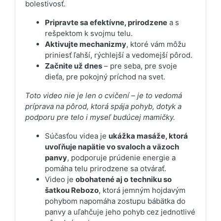
bolestivosť.
Pripravte sa efektívne, prirodzene
a s
rešpektom k svojmu telu.
Aktivujte mechanizmy
, ktoré vám môžu
priniesť ľahší, rýchlejší a vedomejší pôrod.
Začnite už dnes
– pre seba, pre svoje
dieťa, pre pokojný príchod na svet.
Toto video nie je len o cvičení – je to vedomá
príprava na pôrod, ktorá spája pohyb, dotyk a
podporu pre telo i myseľ budúcej mamičky.
Súčasťou videa je
ukážka masáže, ktorá
uvoľňuje napätie vo svaloch a väzoch
panvy
, podporuje prúdenie energie a
pomáha telu prirodzene sa otvárať.
Video je
obohatené aj o
techniku so
šatkou Rebozo
, ktorá jemným hojdavým
pohybom napomáha zostupu bábätka do
panvy a uľahčuje jeho pohyb cez jednotlivé