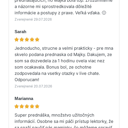
prednášajúcich, no Majka bola top. Zrozumiteľne
a názorne mi sprostredkovala dôležité
informácie a postupy z praxe. Veľká vďaka. 🙂
Zverejnené 29.07.2026
Sarah
Jednoducho, strucne a velmi prakticky - pre mna
skvelo podana prednaska od Majky. Dakujem, ze
som sa dozvedela za 1 hodinu ovela viac nez
som ocakavala. Bonus bol, ze ochotne
zodpovedala na vsetky otazky v live chate.
Odporucam!
Zverejnené 20.07.2026
Marianna
Super prednáška, množstvo užitočných
informácií. Osobne sa mi páči prístup lektorky, že
sa snaží naučiť nás maminky, čo môžeme spraviť