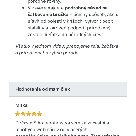
pôrodné roviny.
V závere nájdete
podrobný návod na
šatkovanie bruška
– účinný spôsob, ako si
uľaviť od bolesti v krížoch, vytvoriť pocit
stability a zároveň podporiť prirodzený
zostup dieťatka do pôrodných ciest.
Všetko v jednom videu: prepojenie tela, bábätka
a prirodzeného rytmu pôrodu.
Hodnotenia od mamičiek
Mirka
Počas môjho tehotenstva som sa zúčastnila
mnohých webinárov od viacerých