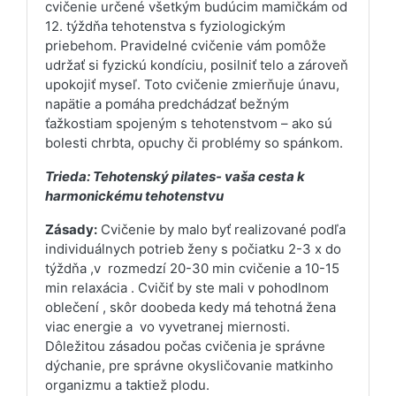
cvičenie určené všetkým budúcim mamičkám od
12. týždňa tehotenstva s fyziologickým
priebehom. Pravidelné cvičenie vám pomôže
udržať si fyzickú kondíciu, posilniť telo a zároveň
upokojiť myseľ. Toto cvičenie zmierňuje únavu,
napätie a pomáha predchádzať bežným
ťažkostiam spojeným s tehotenstvom – ako sú
bolesti chrbta, opuchy či problémy so spánkom.
Trieda: Tehotenský pilates- vaša cesta k
harmonickému tehotenstvu
Zásady:
Cvičenie by malo byť realizované podľa
individuálnych potrieb ženy s počiatku 2-3 x do
týždňa ,v
rozmedzí 20-30 min cvičenie a 10-15
min relaxácia . Cvičiť by ste mali v pohodlnom
oblečení , skôr doobeda kedy má tehotná žena
viac energie a
vo vyvetranej miernosti.
Dôležitou zásadou počas cvičenia je správne
dýchanie, pre správne okysličovanie matkinho
organizmu a taktiež plodu.