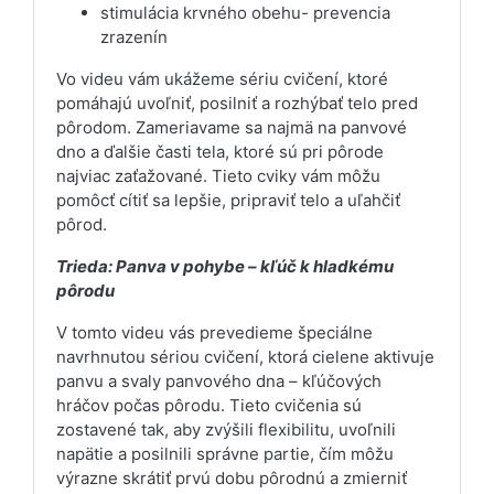
stimulácia krvného obehu- prevencia
zrazenín
Vo videu vám ukážeme sériu cvičení, ktoré
pomáhajú uvoľniť, posilniť a rozhýbať telo pred
pôrodom. Zameriavame sa najmä na panvové
dno a ďalšie časti tela, ktoré sú pri pôrode
najviac zaťažované. Tieto cviky vám môžu
pomôcť cítiť sa lepšie, pripraviť telo a uľahčiť
pôrod.
Trieda: Panva v pohybe – kľúč k hladkému
pôrodu
V tomto videu vás prevedieme špeciálne
navrhnutou sériou cvičení, ktorá cielene aktivuje
panvu a svaly panvového dna – kľúčových
hráčov počas pôrodu. Tieto cvičenia sú
zostavené tak, aby zvýšili flexibilitu, uvoľnili
napätie a posilnili správne partie, čím môžu
výrazne skrátiť prvú dobu pôrodnú a zmierniť