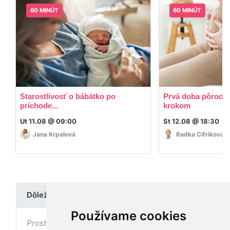
60 MINÚT
60 MINÚT
Starostlivosť o bábätko po
Prvá doba pôrodná
príchode...
krokom
Ut 11.08 @ 09:00
St 12.08 @ 18:30
Jana Krpalová
Radka Cifriková
Dôležité upozornenie
Používame cookies
Prostredníctvom stránky nedochádza k