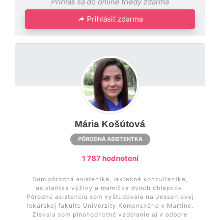
Prihlás sa do online triedy zdarma
Prihlásiť zdarma
Mária Košútová
PÔRODNÁ ASISTENTKA
1 787 hodnotení
Som pôrodná asistentka, laktačná konzultantka,
asistentka výživy a mamička dvoch chlapcov.
Pôrodnú asistenciu som vyštudovala na Jesseniovej
lekárskej fakulte Univerzity Komenského v Martine.
Získala som plnohodnotné vzdelanie aj v odbore