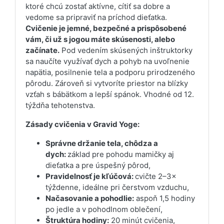
ktoré chcú zostať aktívne, cítiť sa dobre a
vedome sa pripraviť na príchod dieťatka.
Cvičenie je jemné, bezpečné a prispôsobené
vám, či už s jogou máte skúsenosti, alebo
začínate.
Pod vedením skúsených inštruktorky
sa naučíte využívať dych a pohyb na uvoľnenie
napätia, posilnenie tela a podporu prirodzeného
pôrodu. Zároveň si vytvoríte priestor na blízky
vzťah s bábätkom a lepší spánok. Vhodné od 12.
týždňa tehotenstva.
Zásady cvičenia v Gravid Yoge:
Správne držanie tela, chôdza a
dych:
základ pre pohodu mamičky aj
dieťatka a pre úspešný pôrod,
Pravidelnosť je kľúčová:
cvičte 2–3×
týždenne, ideálne pri čerstvom vzduchu,
Načasovanie a pohodlie:
aspoň 1,5 hodiny
po jedle a v pohodlnom oblečení,
Štruktúra hodiny:
20 minút cvičenia,