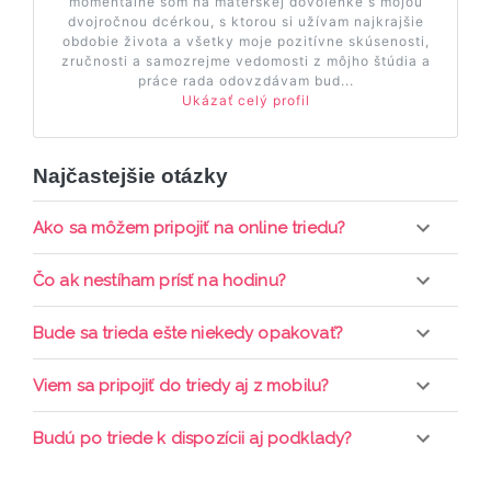
momentálne som na materskej dovolenke s mojou
dvojročnou dcérkou, s ktorou si užívam najkrajšie
obdobie života a všetky moje pozitívne skúsenosti,
zručnosti a samozrejme vedomosti z môjho štúdia a
práce rada odovzdávam bud...
Ukázať celý profil
Najčastejšie otázky
Ako sa môžem pripojiť na online triedu?
Pripojenie do online triedy prebieha priamo cez
Čo ak nestíham prísť na hodinu?
web-stránku mamaclass.sk, stačí sledovať
pripomienky cez email a cez SMS a včas sa
Každá trieda sa nahráva a je k dispozícií po dobu 7
Bude sa trieda ešte niekedy opakovať?
prihlásiť do triedy.
dní. Pre pozretie video nahrávky je potrebné mať
aktívne členstvo Mama PRO.
Triedy sa priebežne opakujú, stačí sledovať ponuku
Viem sa pripojiť do triedy aj z mobilu?
kurzov a tried.
Áno, pripojenie do triedy je možné aj cez mobil,
Budú po triede k dispozícii aj podklady?
nie je k tomu potrebné sťahovať žiadne ďalšie
appky ani programy.
Áno, po skončení triedy dostávate prístup na