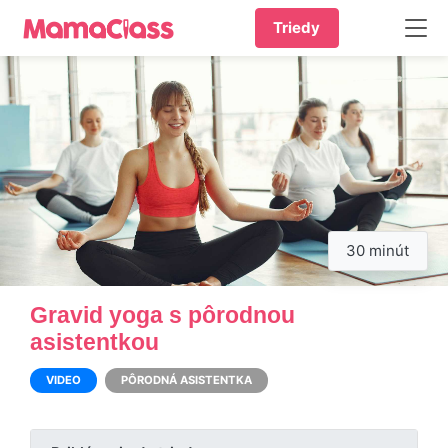
Triedy
30 minút
Gravid yoga s pôrodnou
asistentkou
VIDEO
PÔRODNÁ ASISTENTKA