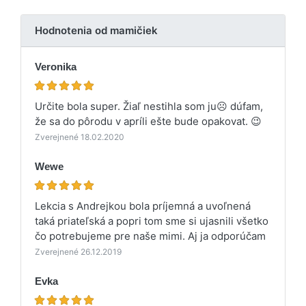
Hodnotenia od mamičiek
Veronika
Určite bola super. Žiaľ nestihla som ju☹️ dúfam,
že sa do pôrodu v apríli ešte bude opakovat. 😉
Zverejnené 18.02.2020
Wewe
Lekcia s Andrejkou bola príjemná a uvoľnená
taká priateľská a popri tom sme si ujasnili všetko
čo potrebujeme pre naše mimi. Aj ja odporúčam
Zverejnené 26.12.2019
Evka