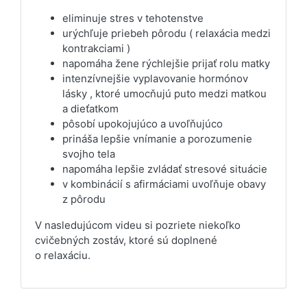
eliminuje stres v tehotenstve
urýchľuje priebeh pôrodu ( relaxácia medzi
kontrakciami )
napomáha žene rýchlejšie prijať rolu matky
intenzívnejšie vyplavovanie hormónov
lásky , ktoré umocňujú puto medzi matkou
a dieťatkom
pôsobí upokojujúco a uvoľňujúco
prináša lepšie vnímanie a porozumenie
svojho tela
napomáha lepšie zvládať stresové situácie
v kombinácií s afirmáciami uvoľňuje obavy
z pôrodu
V nasledujúcom videu si pozriete niekoľko
cvičebných zostáv, ktoré sú doplnené
o relaxáciu.