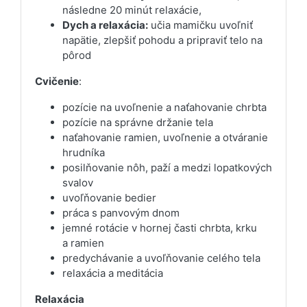
následne 20 minút relaxácie,
Dych a relaxácia:
učia mamičku uvoľniť
napätie, zlepšiť pohodu a pripraviť telo na
pôrod
Cvičenie
:
pozície na uvoľnenie a naťahovanie chrbta
pozície na správne držanie tela
naťahovanie ramien, uvoľnenie a otváranie
hrudníka
posilňovanie nôh, paží a medzi lopatkových
svalov
uvoľňovanie bedier
práca s panvovým dnom
jemné rotácie v hornej časti chrbta, krku
a ramien
predychávanie a uvoľňovanie celého tela
relaxácia a meditácia
Relaxácia