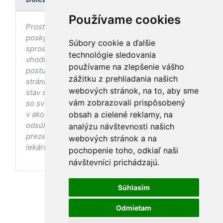
Používame cookies
Prostredníctvom stránky nedochádza k
poskytovaniu zdravotnej starostlivosti, ani k jej
Súbory cookie a ďalšie
sprostredkovaniu, ani k jej nahrádzaniu. O
technológie sledovania
vhodných postupoch v oblasti zdravia, vhodnosti
používame na zlepšenie vášho
postupov a odporúčaní prezentovaných na
zážitku z prehliadania našich
stránke s ohľadom na Váš zdravotný
webových stránok, na to, aby sme
stav sa pred ich aplikáciou vždy vopred poraďte
vám zobrazovali prispôsobený
so svojím ošetrujúcim lekárom, a to najmä ak ste
v akomkoľvek štádiu tehotenstva. Bez
obsah a cielené reklamy, na
odsúhlasenia postupov a odporúčaní
analýzu návštevnosti našich
prezentovaných na stránke Vaším ošetrujúcim
webových stránok a na
lekárom tieto postupy a odporúčania neaplikujte.
pochopenie toho, odkiaľ naši
návštevníci prichádzajú.
Súhlasím
Odmietam