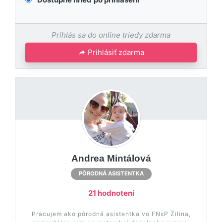
Prihlás sa do online triedy zdarma
Prihlásiť zdarma
Andrea Mintálová
PÔRODNÁ ASISTENTKA
21 hodnotení
Pracujem ako pôrodná asistentka vo FNsP Žilina,