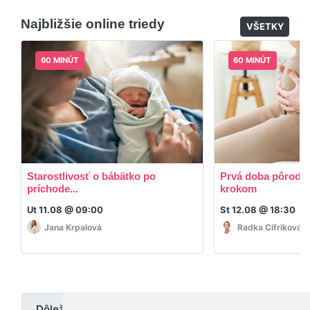
dodatočný materiál, ktorý Vaša hostka dala k
Najbližšie online triedy
dispozícií.
VŠETKY
60 MINÚT
60 MINÚT
Starostlivosť o bábätko po
Prvá doba pôrodná
príchode...
krokom
Ut 11.08 @ 09:00
St 12.08 @ 18:30
Jana Krpalová
Radka Cifriková
Dôležité upozornenie