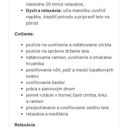
následne 20 minút relaxácie,
Dych a relaxácia:
učia mamičku uvoľniť
napätie, zlepšiť pohodu a pripraviť telo na
pôrod
Cvičenie
:
pozície na uvoľnenie a naťahovanie chrbta
pozície na správne držanie tela
naťahovanie ramien, uvoľnenie a otváranie
hrudníka
posilňovanie nôh, paží a medzi lopatkových
svalov
uvoľňovanie bedier
práca s panvovým dnom
jemné rotácie v hornej časti chrbta, krku
a ramien
predychávanie a uvoľňovanie celého tela
relaxácia a meditácia
Relaxácia