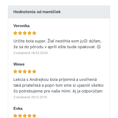
Hodnotenia od mamičiek
Veronika
Určite bola super. Žiaľ nestihla som ju☹️ dúfam,
že sa do pôrodu v apríli ešte bude opakovat. 😉
Zverejnené 18.02.2020
Wewe
Lekcia s Andrejkou bola príjemná a uvoľnená
taká priateľská a popri tom sme si ujasnili všetko
čo potrebujeme pre naše mimi. Aj ja odporúčam
Zverejnené 26.12.2019
Evka