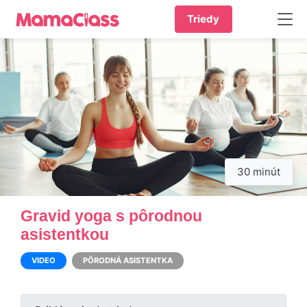
Triedy
30 minút
Gravid yoga s pôrodnou
asistentkou
VIDEO
PÔRODNÁ ASISTENTKA