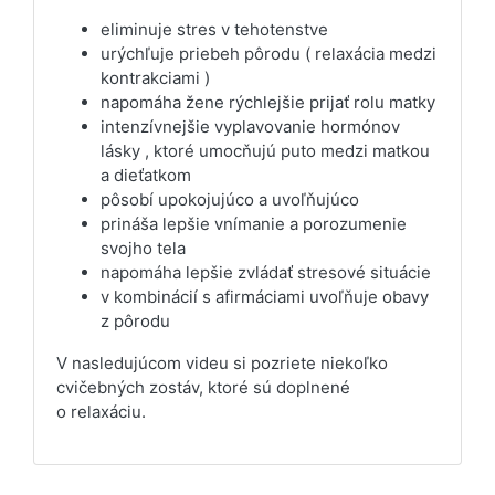
eliminuje stres v tehotenstve
urýchľuje priebeh pôrodu ( relaxácia medzi
kontrakciami )
napomáha žene rýchlejšie prijať rolu matky
intenzívnejšie vyplavovanie hormónov
lásky , ktoré umocňujú puto medzi matkou
a dieťatkom
pôsobí upokojujúco a uvoľňujúco
prináša lepšie vnímanie a porozumenie
svojho tela
napomáha lepšie zvládať stresové situácie
v kombinácií s afirmáciami uvoľňuje obavy
z pôrodu
V nasledujúcom videu si pozriete niekoľko
cvičebných zostáv, ktoré sú doplnené
o relaxáciu.