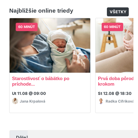
dodatočný materiál, ktorý Vaša hostka dala k
Najbližšie online triedy
dispozícií.
VŠETKY
60 MINÚT
60 MINÚT
Starostlivosť o bábätko po
Prvá doba pôrodná
príchode...
krokom
Ut 11.08 @ 09:00
St 12.08 @ 18:30
Jana Krpalová
Radka Cifriková
Dôležité upozornenie