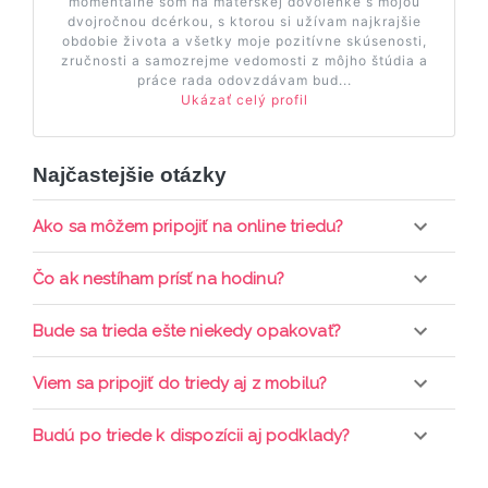
momentálne som na materskej dovolenke s mojou
dvojročnou dcérkou, s ktorou si užívam najkrajšie
obdobie života a všetky moje pozitívne skúsenosti,
zručnosti a samozrejme vedomosti z môjho štúdia a
práce rada odovzdávam bud...
Ukázať celý profil
Najčastejšie otázky
Ako sa môžem pripojiť na online triedu?
Pripojenie do online triedy prebieha priamo cez
Čo ak nestíham prísť na hodinu?
web-stránku mamaclass.sk, stačí sledovať
pripomienky cez email a cez SMS a včas sa
Každá trieda sa nahráva a je k dispozícií po dobu 7
Bude sa trieda ešte niekedy opakovať?
prihlásiť do triedy.
dní. Pre pozretie video nahrávky je potrebné mať
aktívne členstvo Mama PRO.
Triedy sa priebežne opakujú, stačí sledovať ponuku
Viem sa pripojiť do triedy aj z mobilu?
kurzov a tried.
Áno, pripojenie do triedy je možné aj cez mobil,
Budú po triede k dispozícii aj podklady?
nie je k tomu potrebné sťahovať žiadne ďalšie
appky ani programy.
Áno, po skončení triedy dostávate prístup na