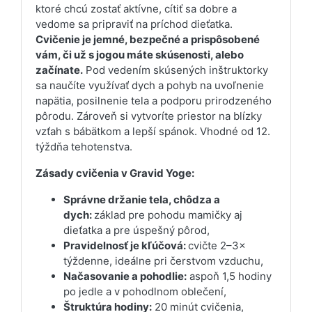
ktoré chcú zostať aktívne, cítiť sa dobre a
vedome sa pripraviť na príchod dieťatka.
Cvičenie je jemné, bezpečné a prispôsobené
vám, či už s jogou máte skúsenosti, alebo
začínate.
Pod vedením skúsených inštruktorky
sa naučíte využívať dych a pohyb na uvoľnenie
napätia, posilnenie tela a podporu prirodzeného
pôrodu. Zároveň si vytvoríte priestor na blízky
vzťah s bábätkom a lepší spánok. Vhodné od 12.
týždňa tehotenstva.
Zásady cvičenia v Gravid Yoge:
Správne držanie tela, chôdza a
dych:
základ pre pohodu mamičky aj
dieťatka a pre úspešný pôrod,
Pravidelnosť je kľúčová:
cvičte 2–3×
týždenne, ideálne pri čerstvom vzduchu,
Načasovanie a pohodlie:
aspoň 1,5 hodiny
po jedle a v pohodlnom oblečení,
Štruktúra hodiny:
20 minút cvičenia,