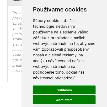
Používame cookies
Prostredníctvom stránky nedochádza k
poskytovaniu zdravotnej starostlivosti, ani k jej
Súbory cookie a ďalšie
sprostredkovaniu, ani k jej nahrádzaniu. O
technológie sledovania
vhodných postupoch v oblasti zdravia, vhodnosti
používame na zlepšenie vášho
postupov a odporúčaní prezentovaných na
zážitku z prehliadania našich
stránke s ohľadom na Váš zdravotný
webových stránok, na to, aby sme
stav sa pred ich aplikáciou vždy vopred poraďte
vám zobrazovali prispôsobený
so svojím ošetrujúcim lekárom, a to najmä ak ste
v akomkoľvek štádiu tehotenstva. Bez
obsah a cielené reklamy, na
odsúhlasenia postupov a odporúčaní
analýzu návštevnosti našich
prezentovaných na stránke Vaším ošetrujúcim
webových stránok a na
lekárom tieto postupy a odporúčania neaplikujte.
pochopenie toho, odkiaľ naši
návštevníci prichádzajú.
Súhlasím
Odmietam