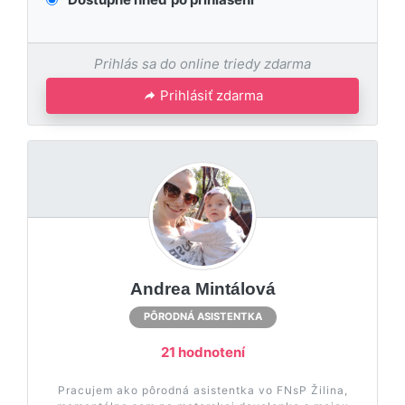
Prihlás sa do online triedy zdarma
Prihlásiť zdarma
Andrea Mintálová
PÔRODNÁ ASISTENTKA
21 hodnotení
Pracujem ako pôrodná asistentka vo FNsP Žilina,