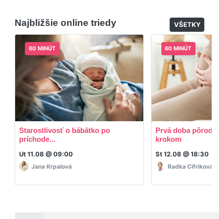
appky ani programy.
Áno, po skončení triedy dostávate prístup na
dodatočný materiál, ktorý Vaša hostka dala k
Najbližšie online triedy
dispozícií.
VŠETKY
60 MINÚT
60 MINÚT
Starostlivosť o bábätko po
Prvá doba pôrodná
príchode...
krokom
Ut 11.08 @ 09:00
St 12.08 @ 18:30
Jana Krpalová
Radka Cifriková