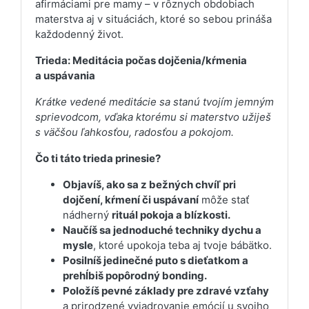
afirmáciami pre mamy – v rôznych obdobiach
materstva aj v situáciách, ktoré so sebou prináša
každodenný život.
Trieda: Meditácia počas dojčenia/kŕmenia
a uspávania
Krátke vedené meditácie sa stanú tvojím jemným
sprievodcom, vďaka ktorému si materstvo užiješ
s väčšou ľahkosťou, radosťou a pokojom.
Čo ti táto trieda prinesie?
Objavíš, ako sa z bežných chvíľ pri
dojčení, kŕmení či uspávaní
môže stať
nádherný
rituál pokoja a blízkosti.
Naučíš sa jednoduché techniky dychu a
mysle
, ktoré upokoja teba aj tvoje bábätko.
Posilníš jedinečné puto s dieťatkom a
prehĺbiš popôrodný bonding.
Položíš pevné základy pre zdravé vzťahy
a prirodzené vyjadrovanie emócií u svojho