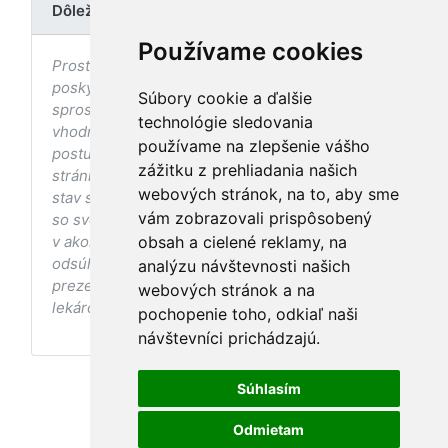
Dôležité upozornenie
Používame cookies
Prostredníctvom stránky nedochádza k
poskytovaniu zdravotnej starostlivosti, ani k jej
Súbory cookie a ďalšie
sprostredkovaniu, ani k jej nahrádzaniu. O
technológie sledovania
vhodných postupoch v oblasti zdravia, vhodnosti
používame na zlepšenie vášho
postupov a odporúčaní prezentovaných na
zážitku z prehliadania našich
stránke s ohľadom na Váš zdravotný
webových stránok, na to, aby sme
stav sa pred ich aplikáciou vždy vopred poraďte
vám zobrazovali prispôsobený
so svojím ošetrujúcim lekárom, a to najmä ak ste
v akomkoľvek štádiu tehotenstva. Bez
obsah a cielené reklamy, na
odsúhlasenia postupov a odporúčaní
analýzu návštevnosti našich
prezentovaných na stránke Vaším ošetrujúcim
webových stránok a na
lekárom tieto postupy a odporúčania neaplikujte.
pochopenie toho, odkiaľ naši
návštevníci prichádzajú.
Súhlasím
Odmietam