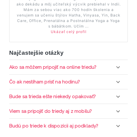
ako dekádu a môj učiteľský výcvik prebiehal v Indii.
Mám za sebou viac ako 700 hodín školenia a
venujem sa učeniu štýlov Hatha, Vinyasa, Yin, Back
Care, Office, Prenatálna a Postnatálna Yoga a Yoga
s bábätkom. Učím ...
Ukázať celý profil
Najčastejšie otázky
Ako sa môžem pripojiť na online triedu?
Pripojenie do online triedy prebieha priamo cez
Čo ak nestíham prísť na hodinu?
web-stránku mamaclass.sk, stačí sledovať
pripomienky cez email a cez SMS a včas sa
Každá trieda sa nahráva a je k dispozícií po dobu 7
Bude sa trieda ešte niekedy opakovať?
prihlásiť do triedy.
dní. Pre pozretie video nahrávky je potrebné mať
aktívne členstvo Mama PRO.
Triedy sa priebežne opakujú, stačí sledovať ponuku
Viem sa pripojiť do triedy aj z mobilu?
kurzov a tried.
Áno, pripojenie do triedy je možné aj cez mobil,
Budú po triede k dispozícii aj podklady?
nie je k tomu potrebné sťahovať žiadne ďalšie