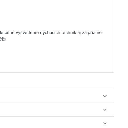
tailné vysvetlenie dýchacích techník aj za priame
🙌
ez web-stránku mamaclass.sk, stačí sledovať
lásiť do triedy.
obu 7 dní. Pre pozretie video nahrávky je potrebné mať