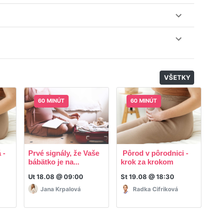
nuku kurzov a tried.
il, nie je k tomu potrebné sťahovať žiadne ďalšie appky
odatočný materiál, ktorý Vaša hostka dala k dispozícií.
VŠETKY
60 MINÚT
60 MINÚT
 -
Prvé signály, že Vaše
Pôrod v pôrodnici -
R
bábätko je na...
krok za krokom
p
Ut 18.08 @ 09:00
St 19.08 @ 18:30
P
Jana Krpalová
Radka Cifriková