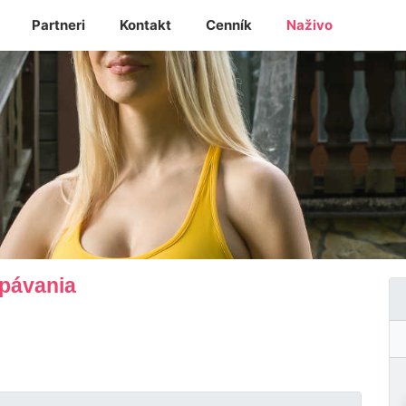
Partneri
Kontakt
Cenník
Naživo
spávania