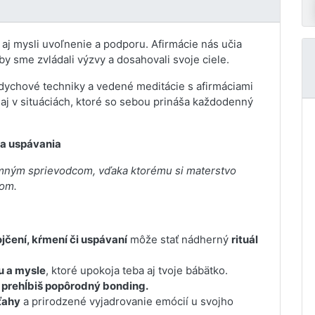
 aj mysli uvoľnenie a podporu. Afirmácie nás učia
y sme zvládali výzvy a dosahovali svoje ciele.
dychové techniky a vedené meditácie s afirmáciami
j v situáciách, ktoré so sebou prináša každodenný
 a uspávania
emným sprievodcom, vďaka ktorému si materstvo
jom.
ojčení, kŕmení či uspávaní
môže stať nádherný
rituál
u a mysle
, ktoré upokoja teba aj tvoje bábätko.
a prehĺbiš popôrodný bonding.
ťahy
a prirodzené vyjadrovanie emócií u svojho