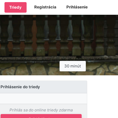
Registrácia
Prihlásenie
Triedy
30 minút
Prihlásenie do triedy
Prihlás sa do online triedy zdarma