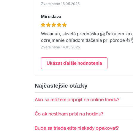
Zverejnené 15.05.2025
Miroslava
Waaauuu, skvelá prednáška 🤗 Ďakujem za de
ozrejmenie ohľadom tlačenia pri pôrode 👍
Zverejnené 14.05.2025
Ukázat ďalšie hodnotenia
Najčastejšie otázky
Ako sa môžem pripojiť na online triedu?
Pripojenie do online triedy prebieha priamo c
Čo ak nestíham prísť na hodinu?
pripomienky cez email a cez SMS a včas sa prih
Každá trieda sa nahráva a je k dispozícií po d
Bude sa trieda ešte niekedy opakovať?
aktívne členstvo Mama PRO.