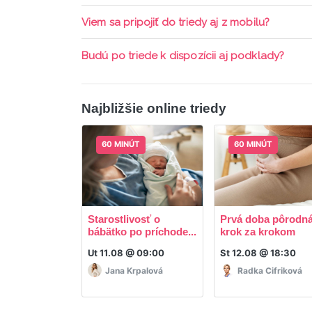
Triedy sa priebežne opakujú, stačí sledovať po
Viem sa pripojiť do triedy aj z mobilu?
Áno, pripojenie do triedy je možné aj cez mob
Budú po triede k dispozícii aj podklady?
ani programy.
Áno, po skončení triedy dostávate prístup na d
Najbližšie online triedy
60 MINÚT
60 MINÚT
Starostlivosť o
Prvá doba pôrodná
bábätko po príchode...
krok za krokom
Ut 11.08 @ 09:00
St 12.08 @ 18:30
Jana Krpalová
Radka Cifriková