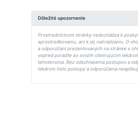
Dôležité upozornenie
Prostredníctvom stránky nedochádza k poskytov
sprostredkovaniu, ani k jej nahrádzaniu. O vh
a odporúčaní prezentovaných na stránke s ohľ
vopred poraďte so svojím ošetrujúcim lekárom
tehotenstva. Bez odsúhlasenia postupov a od
lekárom tieto postupy a odporúčania neaplikuj