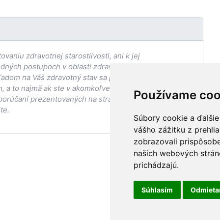
aniu zdravotnej starostlivosti, ani k jej
odných postupoch v oblasti zdravia, vhodnosti postupov
adom na Váš zdravotný stav sa pred ich aplikáciou vždy
, a to najmä ak ste v akomkoľvek štádiu
Používame coo
porúčaní prezentovaných na stránke Vaším ošetrujúcim
te.
Súbory cookie a ďalšie
vášho zážitku z prehli
zobrazovali prispôsobe
našich webových stráno
prichádzajú.
Súhlasím
Odmiet