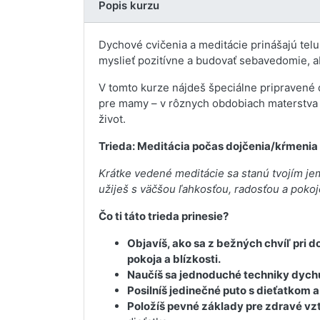
Popis kurzu
Dychové cvičenia a meditácie prinášajú telu
myslieť pozitívne a budovať sebavedomie, ab
V tomto kurze nájdeš špeciálne pripravené 
pre mamy – v rôznych obdobiach materstva a
život.
Trieda: Meditácia počas dojčenia/kŕmenia
Krátke vedené meditácie sa stanú tvojím j
užiješ s väčšou ľahkosťou, radosťou a poko
Čo ti táto trieda prinesie?
Objavíš, ako sa z bežných chvíľ pri d
pokoja a blízkosti.
Naučíš sa jednoduché techniky dych
Posilníš jedinečné puto s dieťatkom 
Položíš pevné základy pre zdravé vz