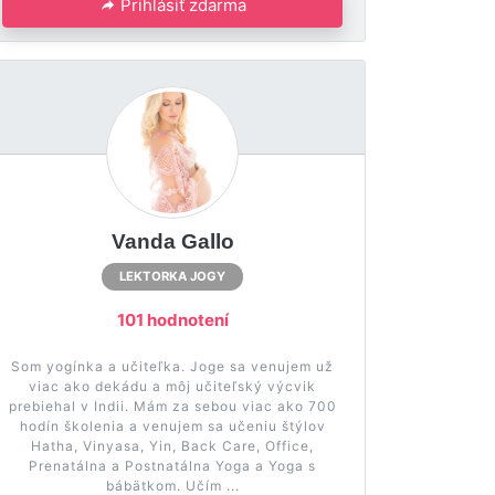
Prihlásiť zdarma
Vanda Gallo
LEKTORKA JOGY
101 hodnotení
Som yogínka a učiteľka. Joge sa venujem už
viac ako dekádu a môj učiteľský výcvik
prebiehal v Indii. Mám za sebou viac ako 700
hodín školenia a venujem sa učeniu štýlov
Hatha, Vinyasa, Yin, Back Care, Office,
Prenatálna a Postnatálna Yoga a Yoga s
bábätkom. Učím ...