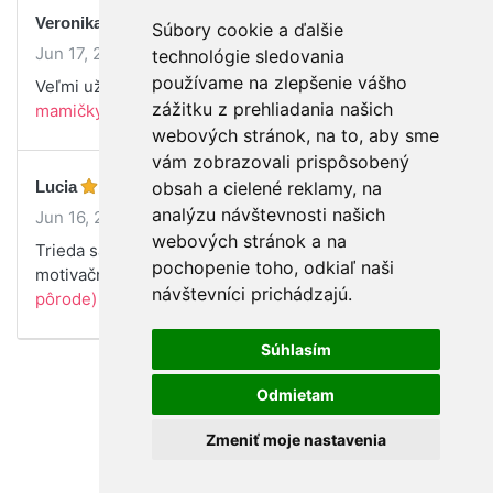
Veronika
Súbory cookie a ďalšie
Jun 17, 2021
technológie sledovania
používame na zlepšenie vášho
Veľmi užitočné informácie. Dakujem
(Príprava
zážitku z prehliadania našich
mamičky do pôrodnice a po pôrode)
webových stránok, na to, aby sme
vám zobrazovali prispôsobený
Lucia
obsah a cielené reklamy, na
analýzu návštevnosti našich
Jun 16, 2021
webových stránok a na
Trieda sa mi veľmi páčila. Bolo to poučné a
pochopenie toho, odkiaľ naši
motivačné.
(Príprava mamičky do pôrodnice a po
návštevníci prichádzajú.
pôrode)
Súhlasím
Odmietam
Zmeniť moje nastavenia