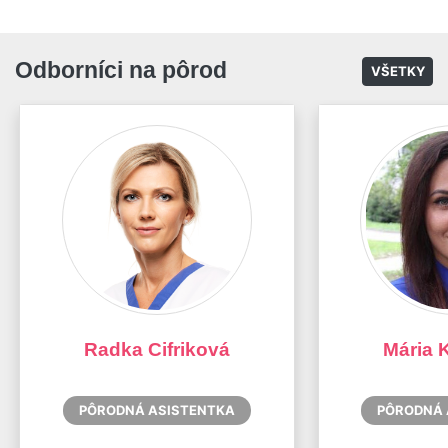
Odborníci na pôrod
VŠETKY
Radka Cifriková
Mária 
PÔRODNÁ ASISTENTKA
PÔRODNÁ 