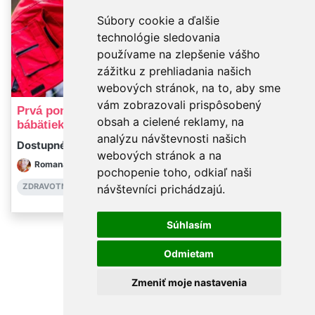
Súbory cookie a ďalšie
technológie sledovania
používame na zlepšenie vášho
zážitku z prehliadania našich
Prihlásiť
webových stránok, na to, aby sme
vám zobrazovali prispôsobený
Topenie, sekund
Prvá pomoc: Resuscitácia u
obsah a cielené reklamy, na
suché topenie -
bábätiek
analýzu návštevnosti našich
Dostupné hneď
Dostupné hneď
webových stránok a na
Michaela Barano
Romana Kazdová
pochopenie toho, odkiaľ naši
PRVÁ POMOC
ZDRAVOTNÍ SESTRA
návštevníci prichádzajú.
Súhlasím
Odmietam
Zmeniť moje nastavenia