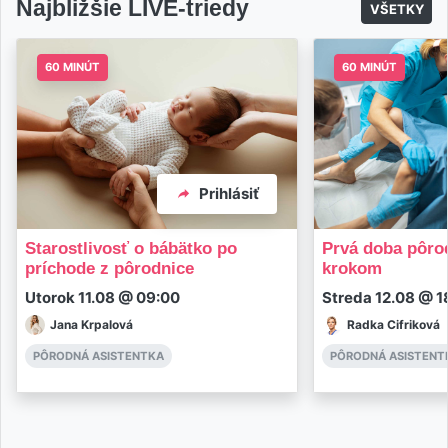
Najbližšie LIVE-triedy
VŠETKY
60 MINÚT
60 MINÚT
Prihlásiť
Starostlivosť o bábätko po
Prvá doba pôrod
príchode z pôrodnice
krokom
Utorok 11.08 @ 09:00
Streda 12.08 @ 1
Jana Krpalová
Radka Cifriková
PÔRODNÁ ASISTENTKA
PÔRODNÁ ASISTENT