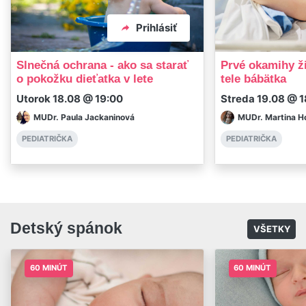
Prihlásiť
Slnečná ochrana - ako sa starať
Prvé okamihy ži
o pokožku dieťatka v lete
tele bábätka
Utorok 18.08 @ 19:00
Streda 19.08 @ 1
MUDr. Paula Jackaninová
MUDr. Martina H
PEDIATRIČKA
PEDIATRIČKA
Detský spánok
VŠETKY
60 MINÚT
60 MINÚT