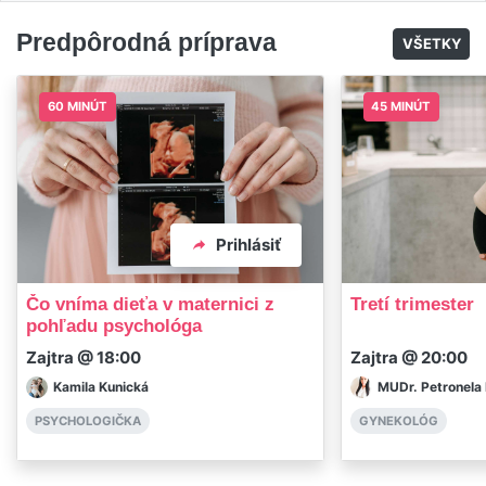
Predpôrodná príprava
VŠETKY
60 MINÚT
45 MINÚT
Prihlásiť
Čo vníma dieťa v maternici z
Tretí trimester
pohľadu psychológa
Zajtra @ 18:00
Zajtra @ 20:00
Kamila Kunická
MUDr. Petronela
PSYCHOLOGIČKA
GYNEKOLÓG