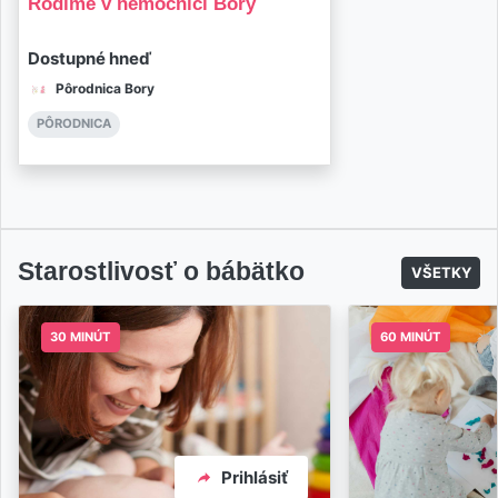
Rodíme v nemocnici Bory
Dostupné hneď
Pôrodnica Bory
PÔRODNICA
Starostlivosť o bábätko
VŠETKY
30 MINÚT
60 MINÚT
Prihlásiť