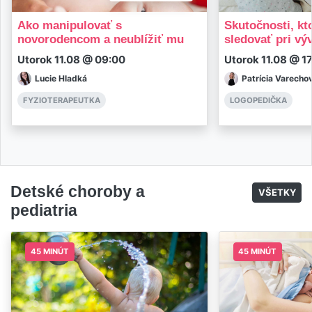
Ako manipulovať s
Skutočnosti, kt
novorodencom a neublížiť mu
sledovať pri výv
Utorok 11.08 @ 09:00
Utorok 11.08 @ 1
Lucie Hladká
Patrícia Varecho
FYZIOTERAPEUTKA
LOGOPEDIČKA
Detské choroby a
VŠETKY
pediatria
45 MINÚT
45 MINÚT