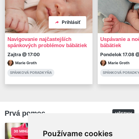
Prihlásiť
Navigovanie najčastejších
Uspávanie a no
spánkových problémov bábätiek
bábätiek
Zajtra @ 17:00
Pondelok 17.08 @
Marie Groth
Marie Groth
SPÁNKOVÁ PORADKYŇA
SPÁNKOVÁ PORADK
Prvá pomoc
VŠETKY
Používame cookies
30 MINÚT
15 MINÚT