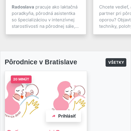
Radoslava
pracuje ako laktačná
Chcete vedieť,
poradkyňa, pôrodná asistentka
partner pri pô
so špecializáciou v intenzívnej
oporou? Objavt
starostlivosti na pôrodnej sále,
techniky, polohy
má skúsenosti so starostlivosťou
pomôžu žene le
o novorodenca a komunitnou
kontrakcie, zmi
starostlivosťou. Vo svojej práci
prežiť pôrod s
sa neustále vzdeláva a preberá
bezpečia. Pripr
vedomosti od skúsených
výnimočný oka
Pôrodnice v Bratislave
VŠETKY
pôrodných asistentiek najmä zo
zažite silu par
zahraničia. Tak sa dostala k práci
pri narodení vá
s bylinkami, rebozom a technike
20 MINÚT
hypnopôrodu.
Prihlásiť