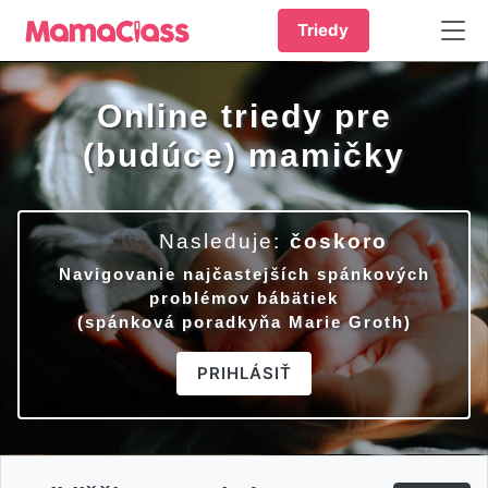
Triedy
Online triedy pre
(budúce) mamičky
Nasleduje:
čoskoro
Navigovanie najčastejších spánkových
problémov bábätiek
(spánková poradkyňa Marie Groth)
PRIHLÁSIŤ