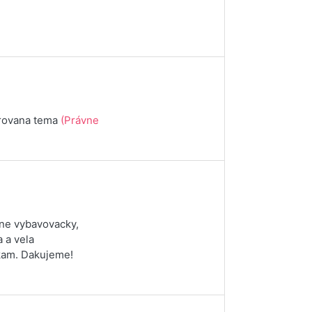
urovana tema
(Právne
vne vybavovacky,
a a vela
skam. Dakujeme!