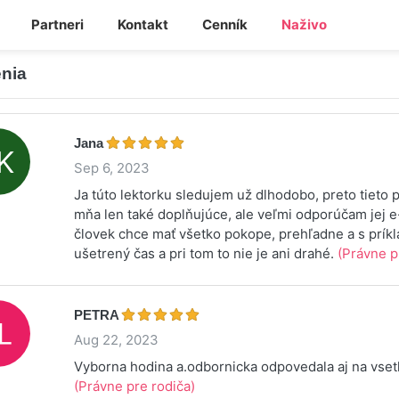
Partneri
Kontakt
Cenník
Naživo
nia
Jana
Sep 6, 2023
Ja túto lektorku sledujem už dlhodobo, preto tieto 
mňa len také doplňujúce, ale veľmi odporúčam jej 
človek chce mať všetko pokope, prehľadne a s prík
ušetrený čas a pri tom to nie je ani drahé.
(Právne p
PETRA
Aug 22, 2023
Vyborna hodina a.odbornicka odpovedala aj na vset
(Právne pre rodiča)