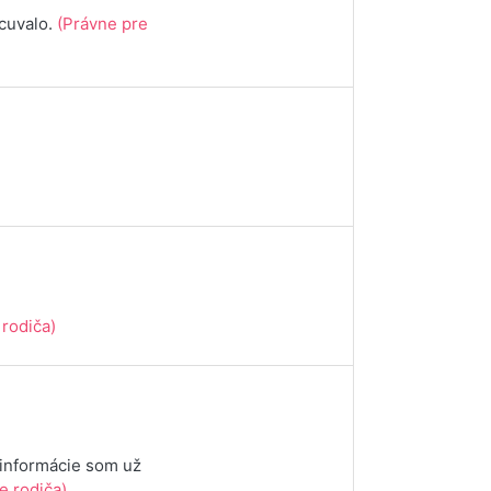
ocuvalo.
(Právne pre
 rodiča)
 informácie som už
e rodiča)