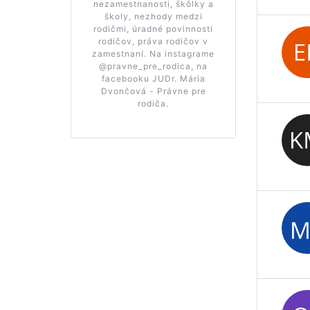
nezamestnanosti, škôlky a
školy, nezhody medzi
rodičmi, úradné povinnosti
rodičov, práva rodičov v
zamestnaní. Na instagrame
@pravne_pre_rodica, na
facebooku JUDr. Mária
Dvončová - Právne pre
rodiča.