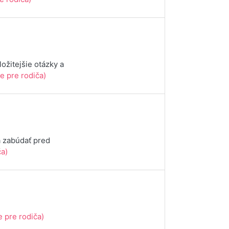
ožitejšie otázky a
e pre rodiča)
a zabúdať pred
ča)
e pre rodiča)