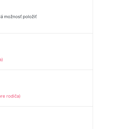
lá možnosť položiť
a)
re rodiča)