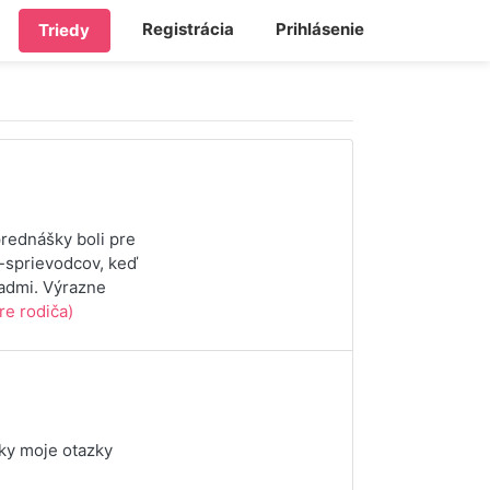
Registrácia
Prihlásenie
Triedy
prednášky boli pre
e-sprievodcov, keď
ladmi. Výrazne
re rodiča)
ky moje otazky