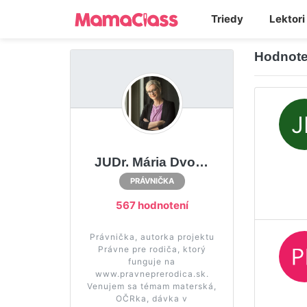
Triedy
Lektori
Hodnote
JUDr. Mária Dvončová
PRÁVNIČKA
567 hodnotení
Právnička, autorka projektu
Právne pre rodiča, ktorý
funguje na
www.pravneprerodica.sk.
Venujem sa témam materská,
OČRka, dávka v