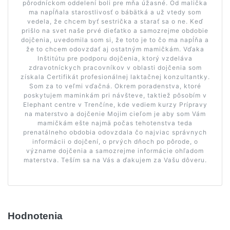
pôrodníckom oddelení boli pre mňa úžasné. Od malička
ma napĺňala starostlivosť o bábätká a už vtedy som
vedela, že chcem byť sestrička a starať sa o ne. Keď
prišlo na svet naše prvé dieťatko a samozrejme obdobie
dojčenia, uvedomila som si, že toto je to čo ma napĺňa a
že to chcem odovzdať aj ostatným mamičkám. Vďaka
Inštitútu pre podporu dojčenia, ktorý vzdeláva
zdravotníckych pracovníkov v oblasti dojčenia som
získala Certifikát profesionálnej laktačnej konzultantky.
Som za to veľmi vďačná. Okrem poradenstva, ktoré
poskytujem maminkám pri návšteve, taktiež pôsobím v
Elephant centre v Trenčíne, kde vediem kurzy Prípravy
na materstvo a dojčenie Mojim cieľom je aby som Vám
mamičkám ešte najmä počas tehotenstva teda
prenatálneho obdobia odovzdala čo najviac správnych
informácii o dojčení, o prvých dňoch po pôrode, o
význame dojčenia a samozrejme informácie ohľadom
materstva. Teším sa na Vás a ďakujem za Vašu dôveru.
Hodnotenia