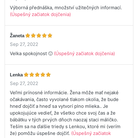
Výborná přednáška, množství užitečných informací.
(Úspešný začiatok dojčenia)
Žaneta
Sep 27, 2022
Velka spokojnost 🙂
(Úspešný začiatok dojčenia)
Lenka
Sep 27, 2022
Veľmi prínosné informácie. Žena môže mať nejaké
očakávania, často vyvolané tlakom okolia, že bude
hneď dojčiť a hneď sa vytvorí plno mlieka.. Je
upokojujúce vedieť, že všetko chce svoj čas a že
bábätku v tých prvých dňoch naozaj staci máličko.
Teším sa na ďalšie triedy s Lenkou, ktoré mi (verím
že) pomôžu úspešne dojčiť.
(Úspešný začiatok