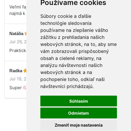
Používame cookies
Veľmi fajn prednáška. Kopec užitočných informácií
najmä k dojčeniu.
(Úspešný začiatok dojčenia)
Súbory cookie a ďalšie
technológie sledovania
používame na zlepšenie vášho
Natália
zážitku z prehliadania našich
Jul 26, 2022
webových stránok, na to, aby sme
Praktické rady.
(Úspešný začiatok dojčenia)
vám zobrazovali prispôsobený
obsah a cielené reklamy, na
analýzu návštevnosti našich
Radka
webových stránok a na
Jul 19, 2022
pochopenie toho, odkiaľ naši
návštevníci prichádzajú.
Super
(Úspešný začiatok dojčenia)
Súhlasím
Odmietam
Zmeniť moje nastavenia