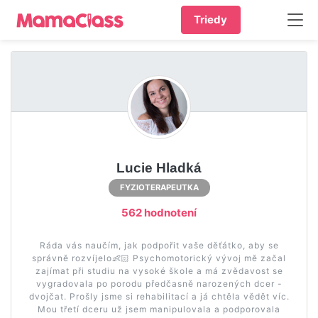
Triedy
Lucie Hladká
FYZIOTERAPEUTKA
562 hodnotení
Ráda vás naučím, jak podpořit vaše děťátko, aby se
správně rozvíjelo👶🏻 Psychomotorický vývoj mě začal
zajímat při studiu na vysoké škole a má zvědavost se
vygradovala po porodu předčasně narozených dcer -
dvojčat. Prošly jsme si rehabilitací a já chtěla vědět víc.
Mou třetí dceru už jsem manipulovala a podporovala