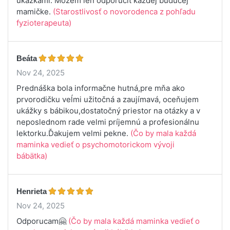
ukážkami. Môžem len odporučiť každej budúcej
mamičke.
(Starostlivosť o novorodenca z pohľadu
fyzioterapeuta)
Beáta
Nov 24, 2025
Prednáška bola informačne hutná,pre mňa ako
prvorodičku veĺmi užitočná a zaujímavá, oceňujem
ukážky s bábikou,dostatočný priestor na otázky a v
neposlednom rade velmi príjemnú a profesionálnu
lektorku.Ďakujem velmi pekne.
(Čo by mala každá
maminka vedieť o psychomotorickom vývoji
bábätka)
Henrieta
Nov 24, 2025
Odporucam🤗
(Čo by mala každá maminka vedieť o