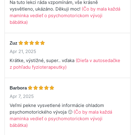
Na tuto lekci ráda vzpomínám, vše krásně
vysvětleno, ukázáno. Děkuji moc!
(Čo by mala každá
maminka vedieť o psychomotorickom vývoji
bábätka)
Zuz
Apr 21, 2025
Krátke, výstižné, super.. vďaka
(Dieťa v autosedačke
z pohľadu fyzioterapeutky)
Barbora
Apr 7, 2025
Veľmi pekne vysvetlené informácie ohladom
psychomotorického vývoja 🙂
(Čo by mala každá
maminka vedieť o psychomotorickom vývoji
bábätka)