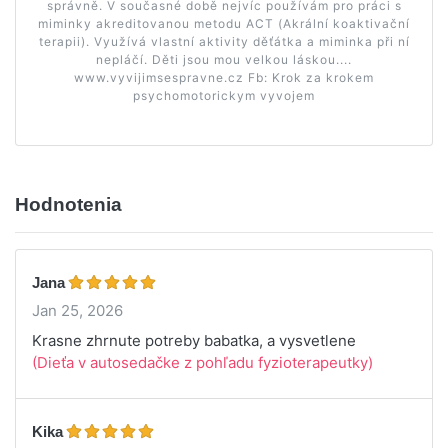
správně. V současné době nejvíc používám pro práci s
miminky akreditovanou metodu ACT (Akrální koaktivační
terapii). Využívá vlastní aktivity děťátka a miminka při ní
nepláčí. Děti jsou mou velkou láskou....
www.vyvijimsespravne.cz Fb: Krok za krokem
psychomotorickym vyvojem
Hodnotenia
Jana
Jan 25, 2026
Krasne zhrnute potreby babatka, a vysvetlene
(Dieťa v autosedačke z pohľadu fyzioterapeutky)
Kika