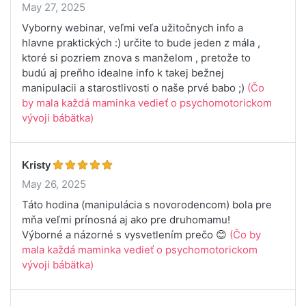
May 27, 2025
Vyborny webinar, veľmi veľa užitočnych info a
hlavne praktických :) určite to bude jeden z mála ,
ktoré si pozriem znova s manželom , pretože to
budú aj preňho idealne info k takej bežnej
manipulacii a starostlivosti o naše prvé babo ;)
(Čo
by mala každá maminka vedieť o psychomotorickom
vývoji bábätka)
Kristy
May 26, 2025
Táto hodina (manipulácia s novorodencom) bola pre
mňa veľmi prínosná aj ako pre druhomamu!
Výborné a názorné s vysvetlením prečo 😊
(Čo by
mala každá maminka vedieť o psychomotorickom
vývoji bábätka)