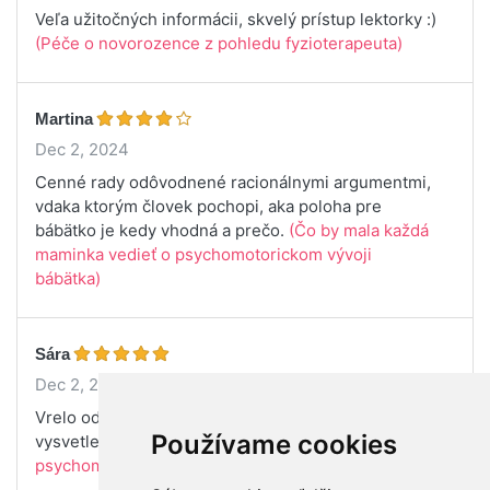
Veľa užitočných informácii, skvelý prístup lektorky :)
(Péče o novorozence z pohledu fyzioterapeuta)
Martina
Dec 2, 2024
Cenné rady odôvodnené racionálnymi argumentmi,
vdaka ktorým človek pochopi, aka poloha pre
bábätko je kedy vhodná a prečo.
(Čo by mala každá
maminka vedieť o psychomotorickom vývoji
bábätka)
Sára
Dec 2, 2024
Vrelo odporúčam! Veľmi dobre a zrozumiteľne
Používame cookies
vysvetlené.
(Čo by mala každá maminka vedieť o
psychomotorickom vývoji bábätka)