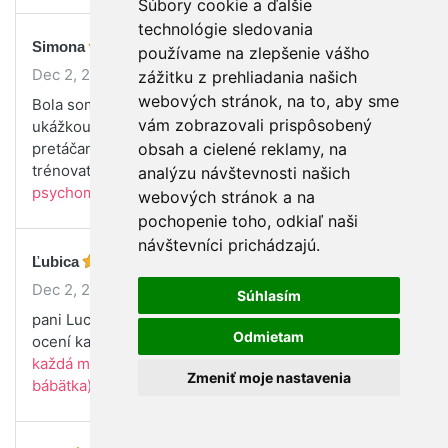
Súbory cookie a ďalšie
technológie sledovania
Simona
používame na zlepšenie vášho
Dec 2, 2024
zážitku z prehliadania našich
webových stránok, na to, aby sme
Bola som veľmi spokojná či už s vysvetlením alebo
vám zobrazovali prispôsobený
ukážkou ako správne pásť koníčky, s nosením a
pretáčaním bábätka. Ďakujem veľmi pekne, budeme
obsah a cielené reklamy, na
trénovať.☺️
(Čo by mala každá maminka vedieť o
analýzu návštevnosti našich
psychomotorickom vývoji bábätka)
webových stránok a na
pochopenie toho, odkiaľ naši
návštevníci prichádzajú.
Ľubica
Dec 2, 2024
Súhlasím
pani Lucka je veľmi milá lektorka a jej radi a typy
Odmietam
ocení každá mamička aj otecko :-)
(Čo by mala
každá maminka vedieť o psychomotorickom vývoji
Zmeniť moje nastavenia
bábätka)