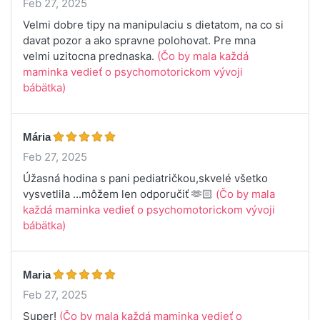
Feb 27, 2025
Velmi dobre tipy na manipulaciu s dietatom, na co si
davat pozor a ako spravne polohovat. Pre mna
velmi uzitocna prednaska.
(Čo by mala každá
maminka vedieť o psychomotorickom vývoji
bábätka)
Mária
Feb 27, 2025
Úžasná hodina s pani pediatričkou,skvelé všetko
vysvetlila ...môžem len odporučiť 🫶🏻
(Čo by mala
každá maminka vedieť o psychomotorickom vývoji
bábätka)
Maria
Feb 27, 2025
Super!
(Čo by mala každá maminka vedieť o