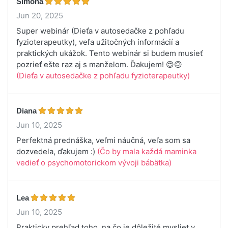
Simona
Jun 20, 2025
Super webinár (Dieťa v autosedačke z pohľadu
fyzioterapeutky), veľa užitočných informácií a
praktických ukážok. Tento webinár si budem musieť
pozrieť ešte raz aj s manželom. Ďakujem! 😍🙃
(Dieťa v autosedačke z pohľadu fyzioterapeutky)
Diana
Jun 10, 2025
Perfektná prednáška, veľmi náučná, veľa som sa
dozvedela, ďakujem :)
(Čo by mala každá maminka
vedieť o psychomotorickom vývoji bábätka)
Lea
Jun 10, 2025
Prakticky prehľad toho, na čo je dôležité mysliet v