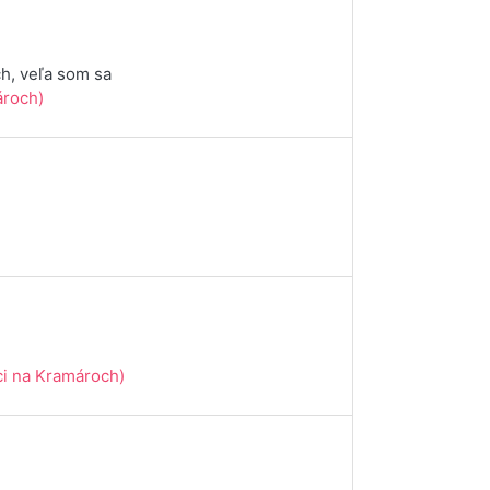
h, veľa som sa
́roch)
i na Kramároch)