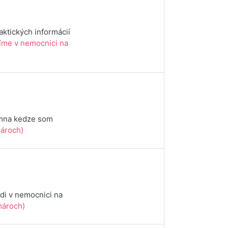
aktických informácií
íme v nemocnici na
e mna kedze som
ároch)
di v nemocnici na
ároch)