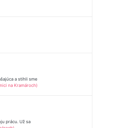
šajúca a stihli sme
ici na Kramároch)
ju prácu. Už sa
ároch)