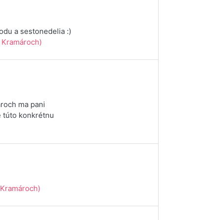
du a sestonedelia :)
 Kramároch)
ároch ma pani
e túto konkrétnu
Kramároch)