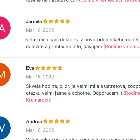
Jarmila
Mar 16, 2022
velmi mila pani doktorka z novorodeneckeho oddele
dolezite a prehladne info, dakujem
(Rodíme v nemoc
Eva
Mar 16, 2022
Skvela hodina, p. dr. je velmi mila a ustretova, zo
otazku velmi jasne a ochotne. Odporucam :)
(Rodím
Kramároch)
Andrea
Mar 16, 2022
Velmi pekna prednaska, som milo prekvapena tym, 