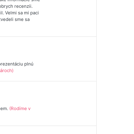
obrych recenzii.
l. Velmi sa mi paci
zvedeli sme sa
prezentáciu plnú
ároch)
ujem.
(Rodíme v