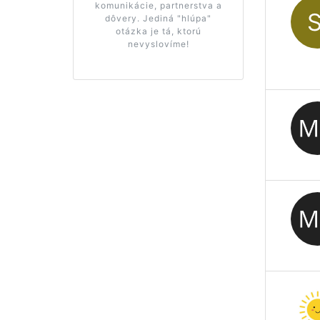
komunikácie, partnerstva a
dôvery. Jediná "hlúpa"
otázka je tá, ktorú
nevyslovíme!