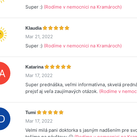
Super :)
(Rodíme v nemocnici na Kramároch)
Klaudia
Mar 21, 2022
Super :)
(Rodíme v nemocnici na Kramároch)
Katarina
Mar 17, 2022
Super prednáška, veľmi informatívna, skvelá predná
prejsť aj veľa zaujímavých otázok.
(Rodíme v nemocn
Tumi
Mar 17, 2022
Velmi milá pani doktorka s jasným nadšením pre svo
tešíme na návštevu 🙂
(Rodíme v nemocnici na Kram