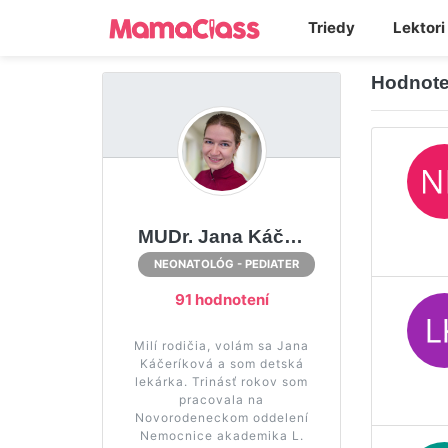
Triedy
Lektori
Hodnote
MUDr. Jana Káčeríková
NEONATOLÓG - PEDIATER
91 hodnotení
Milí rodičia, volám sa Jana
Káčeríková a som detská
lekárka. Trinásť rokov som
pracovala na
Novorodeneckom oddelení
Nemocnice akademika L.