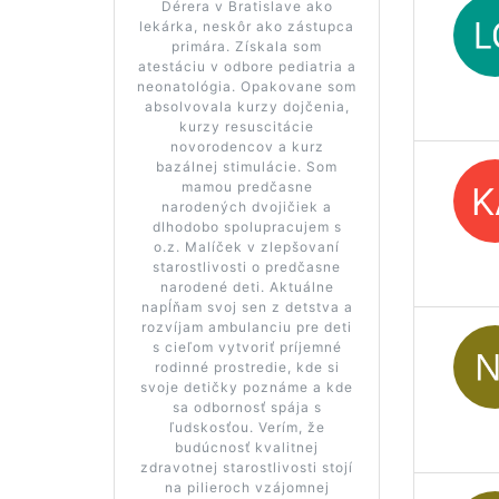
Dérera v Bratislave ako
lekárka, neskôr ako zástupca
primára. Získala som
atestáciu v odbore pediatria a
neonatológia. Opakovane som
absolvovala kurzy dojčenia,
kurzy resuscitácie
novorodencov a kurz
bazálnej stimulácie. Som
mamou predčasne
narodených dvojičiek a
dlhodobo spolupracujem s
o.z. Malíček v zlepšovaní
starostlivosti o predčasne
narodené deti. Aktuálne
napĺňam svoj sen z detstva a
rozvíjam ambulanciu pre deti
s cieľom vytvoriť príjemné
rodinné prostredie, kde si
svoje detičky poznáme a kde
sa odbornosť spája s
ľudskosťou. Verím, že
budúcnosť kvalitnej
zdravotnej starostlivosti stojí
na pilieroch vzájomnej