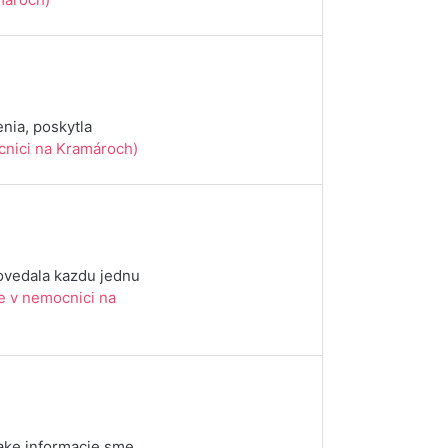
nia, poskytla
nici na Kramároch)
dpovedala kazdu jednu
e v nemocnici na
ake informacie sme