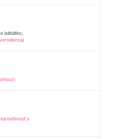
 o bábätko,
novorodenca)
pomoci)
Starostlivosť o