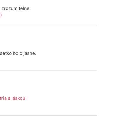
a zrozumitelne
)
setko bolo jasne.
)
tria s láskou -