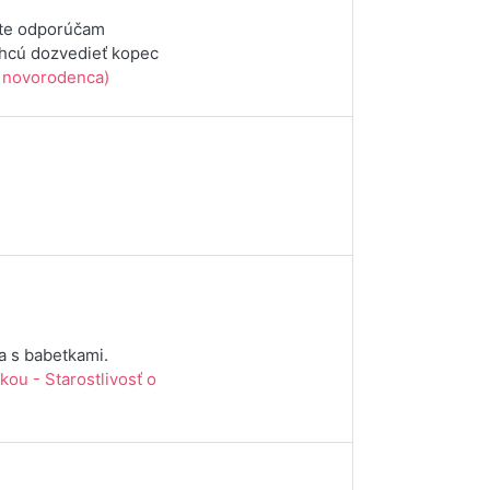
čite odporúčam
chcú dozvedieť kopec
 o novorodenca)
a s babetkami.
skou - Starostlivosť o