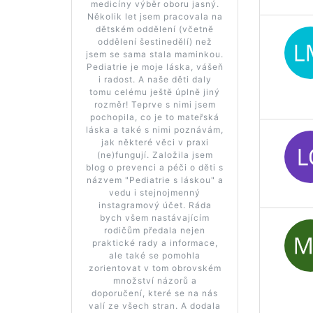
medicíny výběr oboru jasný.
Několik let jsem pracovala na
dětském oddělení (včetně
oddělení šestinedělí) než
jsem se sama stala maminkou.
Pediatrie je moje láska, vášeň
i radost. A naše děti daly
tomu celému ještě úplně jiný
rozměr! Teprve s nimi jsem
pochopila, co je to mateřská
láska a také s nimi poznávám,
jak některé věci v praxi
(ne)fungují. Založila jsem
blog o prevenci a péči o děti s
názvem "Pediatrie s láskou" a
vedu i stejnojmenný
instagramový účet. Ráda
bych všem nastávajícím
rodičům předala nejen
praktické rady a informace,
ale také se pomohla
zorientovat v tom obrovském
množství názorů a
doporučení, které se na nás
valí ze všech stran. A dodala