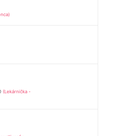
enca)
😊
(Lekárnička -