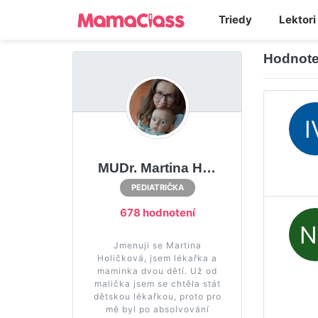
Triedy
Lektori
Hodnote
MUDr. Martina Holičková
PEDIATRIČKA
678 hodnotení
Jmenuji se Martina
Holičková, jsem lékařka a
maminka dvou dětí. Už od
malička jsem se chtěla stát
dětskou lékařkou, proto pro
mě byl po absolvování