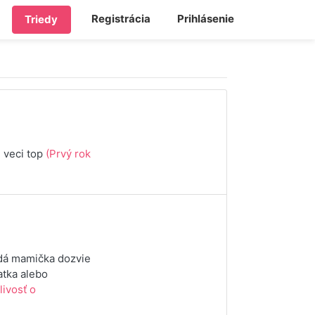
Registrácia
Prihlásenie
Triedy
 veci top
(Prvý rok
ždá mamička dozvie
atka alebo
livosť o