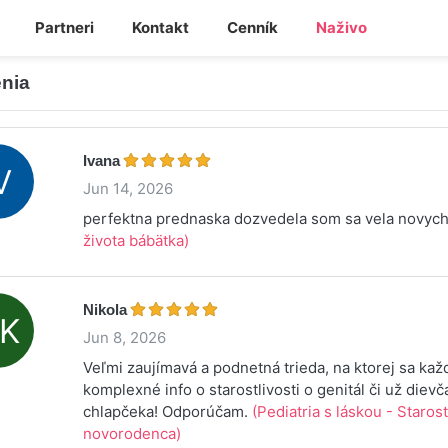
Partneri
Kontakt
Cenník
Naživo
nia
Ivana
Jun 14, 2026
perfektna prednaska dozvedela som sa vela novych
života bábätka)
Nikola
Jun 8, 2026
Veľmi zaujímavá a podnetná trieda, na ktorej sa ka
komplexné info o starostlivosti o genitál či už dievč
chlapčeka! Odporúčam.
(Pediatria s láskou - Starost
novorodenca)