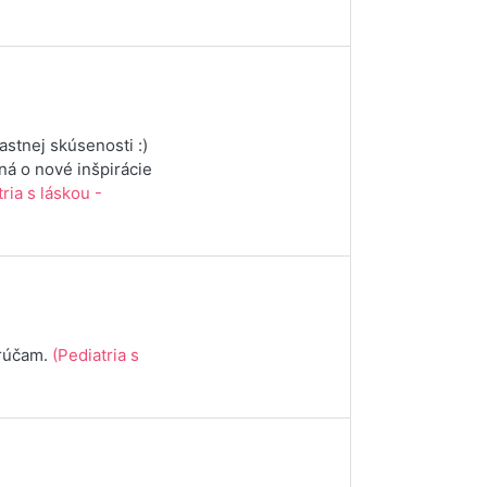
astnej skúsenosti :)
á o nové inšpirácie
tria s láskou -
orúčam.
(Pediatria s