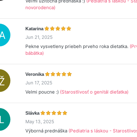
Veľmi užitočná prednáška :)
(Pediatria s láskou - St
novorodenca)
Katarina
Jun 21, 2025
Pekne vysvetleny priebeh prveho roka dietatka.
(Pr
bábätka)
Veronika
Jun 17, 2025
Velmi poucne :)
(Starostlivosť o genitál dieťatka)
Slávka
May 13, 2025
Výborná prednáška
(Pediatria s láskou - Starostliv