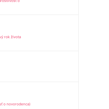
arostlivosť o
vý rok života
osť o novorodenca)