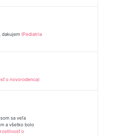
y, dakujem
(Pediatria
vosť o novorodenca)
 som sa veľa
ém a všetko bolo
rostlivosť o