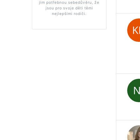
jim potřebnou sebedůvěru, že
jsou pro svoje děti těmi
nejlepšími rodiči.