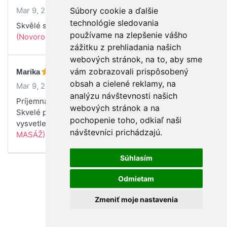
Mar 9, 2021
Súbory cookie a ďalšie
technológie sledovania
Skvělé srozumitelné těšíme se na pokračování
používame na zlepšenie vášho
(Novorodenecká masáž)
zážitku z prehliadania našich
webových stránok, na to, aby sme
vám zobrazovali prispôsobený
Marika
obsah a cielené reklamy, na
Mar 9, 2021
analýzu návštevnosti našich
Príjemná lektorka, zaujímavé a prínosné informácie.
webových stránok a na
Skvelé praktické ukážky. Všetko prehľadne
pochopenie toho, odkiaľ naši
vysvetlené a odôvodné :)
(Uvoľňujúca BABY
návštevníci prichádzajú.
MASÁŽ)
Súhlasím
Odmietam
Zmeniť moje nastavenia