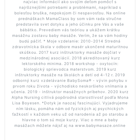
najviac informácií ako svojím deťom pomôcť s
najrôznejšími potrebami a problémami, napríklad s
bolesťou bruška, nepokojom či nespavosťou. Na online
prednáškach MamaClass by som vám rada stručne
predstavila svet dotyku a jeho účinku pre Vás a vaše
bábätko. Prevediem vás teóriou a ukážem krátku
masážnu zostavu baby masáže. Verím, že sa vám hodiny
budú páčiť. * Moje vzdelanie: 2010-2014 Stredná
zdravotnícka škola v odbore masér ukončené maturitnou
skúškou. 2017 kurz inštruktorky masáže dojčiat v
medzinárodnej asociácií. 2018 akreditovaný kurz
lektorského minima. 2018 workshop - oxytocín:
biologický sprievodca materstvom. 2019 kurz
inštruktorky masáže na školách a detí od 4-12 r. 2019
odborný kurz vzdelávanie BabySoma® - vývin pohybu v
prvom roku života - východisko neskoršieho vnímania a
učenia. 2019 - inštruktor masážnych príbehov. 2020 kurz
Alpha Nursing citlivá popôrodná starostlivosť podľa Mona
Lisa Boyesen. *Dotyk je naozaj fascinujúci. Vyjadrujeme
ním lásku, pomáha nám od fyzických aj psychických
ťažkostí v každom veku už od narodenia až po starobu a
hlavne o tom sú moje kurzy. Viac o mne a baby
masážach môžete nájsť aj na www.babymasaze.online