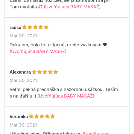
Zatiaľ iba masáž nožičiek,ale ja sama som sa pri
Tom uvoľnila :D
(Uvoľňujúca BABY MASÁŽ)
radka
Mar 30, 2021
Dakujem, bolo to uzitocné, urcite vyskusam ❤️
(Uvoľňujúca BABY MASÁŽ)
Alexandra
Mar 30, 2021
Veľmi pekná prednáška s názornou ukážkou. Teším
s na ďalšiu :)
(Uvoľňujúca BABY MASÁŽ)
Veronika
Mar 30, 2021
Užitečná lekce. Příjemná lektorka.
(Uvoľňujúca