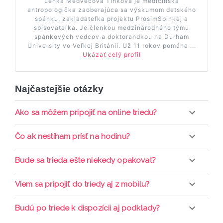
Lenka Medvecová Tinková je medicínska
antropologička zaoberajúca sa výskumom detského
spánku, zakladateľka projektu ProsimSpinkej a
spisovateľka. Je členkou medzinárodného týmu
spánkových vedcov a doktorandkou na Durham
University vo Veľkej Británii. Už 11 rokov pomáha ...
Ukázať celý profil
Najčastejšie otázky
Ako sa môžem pripojiť na online triedu?
Pripojenie do online triedy prebieha priamo cez
Čo ak nestíham prísť na hodinu?
web-stránku mamaclass.sk, stačí sledovať
pripomienky cez email a cez SMS a včas sa
Každá trieda sa nahráva a je k dispozícií po dobu 7
Bude sa trieda ešte niekedy opakovať?
prihlásiť do triedy.
dní. Pre pozretie video nahrávky je potrebné mať
aktívne členstvo Mama PRO.
Triedy sa priebežne opakujú, stačí sledovať ponuku
Viem sa pripojiť do triedy aj z mobilu?
kurzov a tried.
Áno, pripojenie do triedy je možné aj cez mobil,
Budú po triede k dispozícii aj podklady?
nie je k tomu potrebné sťahovať žiadne ďalšie