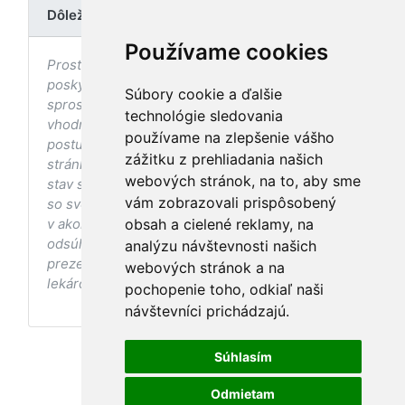
Dôležité upozornenie
Používame cookies
Prostredníctvom stránky nedochádza k
poskytovaniu zdravotnej starostlivosti, ani k jej
Súbory cookie a ďalšie
sprostredkovaniu, ani k jej nahrádzaniu. O
technológie sledovania
vhodných postupoch v oblasti zdravia, vhodnosti
používame na zlepšenie vášho
postupov a odporúčaní prezentovaných na
zážitku z prehliadania našich
stránke s ohľadom na Váš zdravotný
webových stránok, na to, aby sme
stav sa pred ich aplikáciou vždy vopred poraďte
vám zobrazovali prispôsobený
so svojím ošetrujúcim lekárom, a to najmä ak ste
v akomkoľvek štádiu tehotenstva. Bez
obsah a cielené reklamy, na
odsúhlasenia postupov a odporúčaní
analýzu návštevnosti našich
prezentovaných na stránke Vaším ošetrujúcim
webových stránok a na
lekárom tieto postupy a odporúčania neaplikujte.
pochopenie toho, odkiaľ naši
návštevníci prichádzajú.
Súhlasím
Odmietam