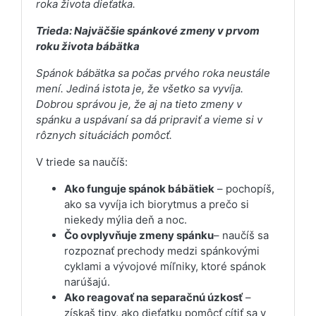
roka života dieťatka.
Trieda: Najväčšie spánkové zmeny v prvom
roku života bábätka
Spánok bábätka sa počas prvého roka neustále
mení. Jediná istota je, že všetko sa vyvíja.
Dobrou správou je, že aj na tieto zmeny v
spánku a uspávaní sa dá pripraviť a vieme si v
rôznych situáciách pomôcť.
V triede sa naučíš:
Ako funguje spánok bábätiek
– pochopíš,
ako sa vyvíja ich biorytmus a prečo si
niekedy mýlia deň a noc.
Čo ovplyvňuje zmeny spánku
– naučíš sa
rozpoznať prechody medzi spánkovými
cyklami a vývojové míľniky, ktoré spánok
narúšajú.
Ako reagovať na separačnú úzkosť
–
získaš tipy, ako dieťatku pomôcť cítiť sa v