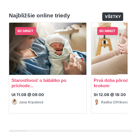
appky ani programy.
Áno, po skončení triedy dostávate prístup na
dodatočný materiál, ktorý Vaša hostka dala k
Najbližšie online triedy
dispozícií.
VŠETKY
60 MINÚT
60 MINÚT
Starostlivosť o bábätko po
Prvá doba pôrodná
príchode...
krokom
Ut 11.08 @ 09:00
St 12.08 @ 18:30
Jana Krpalová
Radka Cifriková