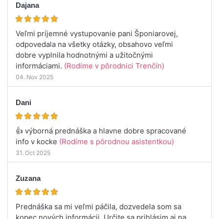
Dajana
Veľmi príjemné vystupovanie pani Šponiarovej,
odpovedala na všetky otázky, obsahovo veľmi
dobre vyplnila hodnotnými a užitočnými
informáciami.
(Rodíme v pôrodnici Trenčín)
04. Nov 2025
Dani
👍 výborná prednáška a hlavne dobre spracované
info v kocke
(Rodíme s pôrodnou asistentkou)
31. Oct 2025
Zuzana
Prednáška sa mi veľmi páčila, dozvedela som sa
kopec nových informácii. Určite sa prihlásim aj na