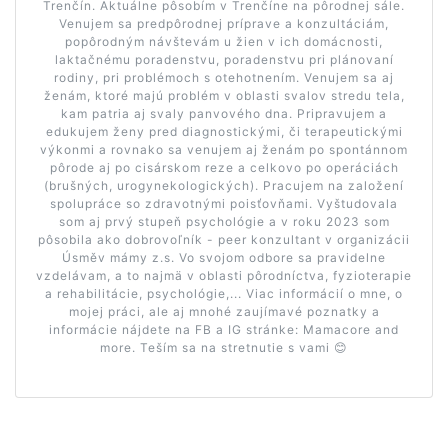
Trenčín. Aktuálne pôsobím v Trenčíne na pôrodnej sále.
Venujem sa predpôrodnej príprave a konzultáciám,
popôrodným návštevám u žien v ich domácnosti,
laktačnému poradenstvu, poradenstvu pri plánovaní
rodiny, pri problémoch s otehotnením. Venujem sa aj
ženám, ktoré majú problém v oblasti svalov stredu tela,
kam patria aj svaly panvového dna. Pripravujem a
edukujem ženy pred diagnostickými, či terapeutickými
výkonmi a rovnako sa venujem aj ženám po spontánnom
pôrode aj po cisárskom reze a celkovo po operáciách
(brušných, urogynekologických). Pracujem na založení
spolupráce so zdravotnými poisťovňami. Vyštudovala
som aj prvý stupeň psychológie a v roku 2023 som
pôsobila ako dobrovoľník - peer konzultant v organizácii
Úsměv mámy z.s. Vo svojom odbore sa pravidelne
vzdelávam, a to najmä v oblasti pôrodníctva, fyzioterapie
a rehabilitácie, psychológie,... Viac informácií o mne, o
mojej práci, ale aj mnohé zaujímavé poznatky a
informácie nájdete na FB a IG stránke: Mamacore and
more. Teším sa na stretnutie s vami 😊