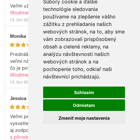
Súbory cookie a ďalšie
Veľmi užitočné informácie. Skvelá prednášajúca 🙂
technológie sledovania
(Rodíme s pôrodnou asistentkou)
používame na zlepšenie vášho
13. Oct 2025
zážitku z prehliadania našich
webových stránok, na to, aby sme
Monika
vám zobrazovali prispôsobený
obsah a cielené reklamy, na
analýzu návštevnosti našich
Prednášky s pani pôrodnou asistentkou Klárou sú
veľmi nápomocné. Pútavo a k veci vysvetlí všetko
webových stránok a na
čo je potrebné vedieť a zodpovie všetky otázky.
pochopenie toho, odkiaľ naši
(Rodíme s pôrodnou asistentkou)
návštevníci prichádzajú.
13. Oct 2025
Súhlasím
Jessica
Odmietam
Veľmi pekne, zrozumiteľne, detailne všetko
Zmeniť moje nastavenia
vysvetlené aj ukazané na pomôckach. Milý prístup
aj zodpovedanie všetkých našich otázok :)
(Rodíme
s pôrodnou asistentkou)