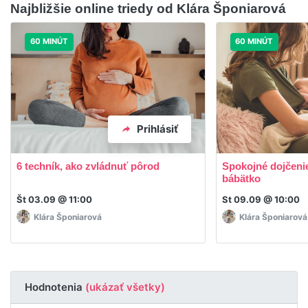
Najbližšie online triedy od Klára Šponiarová
60 MINÚT
60 MINÚT
Prihlásiť
6 techník, ako zvládnuť pôrod
Spokojné dojčeni
bábätko
Št 03.09 @ 11:00
St 09.09 @ 10:00
Klára Šponiarová
Klára Šponiarová
Hodnotenia
(ukázať všetky)