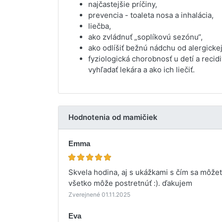
najčastejšie príčiny,
prevencia - toaleta nosa a inhalácia,
liečba,
ako zvládnuť „soplíkovú sezónu“,
ako odlíšiť bežnú nádchu od alergickej
fyziologická chorobnosť u detí a recid
vyhľadať lekára a ako ich liečiť.
Hodnotenia od mamičiek
Emma
Skvela hodina, aj s ukážkami s čím sa môžet
všetko môže postretnúť :). ďakujem
Zverejnené 01.11.2025
Eva