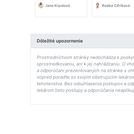
Jana Krpalová
Radka Cifriková
Dôležité upozornenie
Prostredníctvom stránky nedochádza k poskytov
sprostredkovaniu, ani k jej nahrádzaniu. O vh
a odporúčaní prezentovaných na stránke s ohľ
vopred poraďte so svojím ošetrujúcim lekárom
tehotenstva. Bez odsúhlasenia postupov a od
lekárom tieto postupy a odporúčania neaplikuj