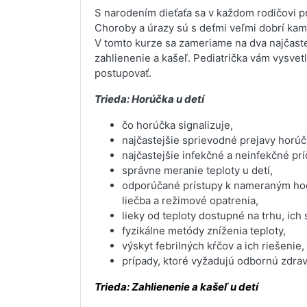
S narodením dieťaťa sa v každom rodičovi pr
Choroby a úrazy sú s deťmi veľmi dobrí kamar
V tomto kurze sa zameriame na dva najčaste
zahlienenie a kašeľ. Pediatrička vám vysvetl
postupovať.
Trieda: Horúčka u detí
čo horúčka signalizuje,
najčastejšie sprievodné prejavy horúč
najčastejšie infekčné a neinfekčné prí
správne meranie teploty u detí,
odporúčané prístupy k nameraným hod
liečba a režimové opatrenia,
lieky od teploty dostupné na trhu, ic
fyzikálne metódy zníženia teploty,
výskyt febrilných kŕčov a ich riešenie,
prípady, ktoré vyžadujú odbornú zdra
Trieda: Zahlienenie a kašeľ u detí