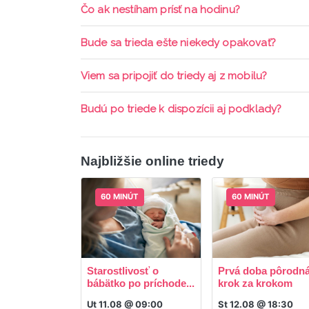
Pripojenie do online triedy prebieha priamo c
Čo ak nestíham prísť na hodinu?
pripomienky cez email a cez SMS a včas sa prih
Každá trieda sa nahráva a je k dispozícií po d
Bude sa trieda ešte niekedy opakovať?
aktívne členstvo Mama PRO.
Triedy sa priebežne opakujú, stačí sledovať po
Viem sa pripojiť do triedy aj z mobilu?
Áno, pripojenie do triedy je možné aj cez mob
Budú po triede k dispozícii aj podklady?
ani programy.
Áno, po skončení triedy dostávate prístup na d
Najbližšie online triedy
60 MINÚT
60 MINÚT
Starostlivosť o
Prvá doba pôrodná
bábätko po príchode...
krok za krokom
Ut 11.08 @ 09:00
St 12.08 @ 18:30