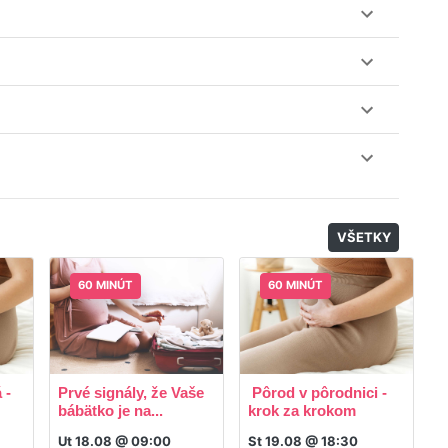
ez web-stránku mamaclass.sk, stačí sledovať
lásiť do triedy.
obu 7 dní. Pre pozretie video nahrávky je potrebné mať
nuku kurzov a tried.
il, nie je k tomu potrebné sťahovať žiadne ďalšie appky
odatočný materiál, ktorý Vaša hostka dala k dispozícií.
VŠETKY
60 MINÚT
60 MINÚT
 -
Prvé signály, že Vaše
Pôrod v pôrodnici -
R
bábätko je na...
krok za krokom
p
Ut 18.08 @ 09:00
St 19.08 @ 18:30
P