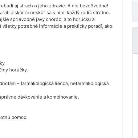
ebudí aj strach o jeho zdravie. A nie bezdôvodne!
áti a skôr či neskôr sa s nimi každý rodič stretne.
jšie sprievodné javy chorôb, a to horúčku a
í všetky potrebné informácie a prakticky poradí, ako
ky,
činy horúčky,
notám – farmakologická liečba, nefarmakologická
h správne dávkovanie a kombinovanie,
votnú pomoc.