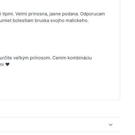
i tipmi. Velmi prinosna, jasne podana. Odporucam
umiet bolestiam bruska svojho malickeho.
e určite veľkým prínosom. Cenim kombináciu
mi ❤️