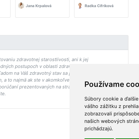
Jana Krpalová
Radka Cifriková
aniu zdravotnej starostlivosti, ani k jej
odných postupoch v oblasti zdravia, vhodnosti postupov
adom na Váš zdravotný stav sa pred ich aplikáciou vždy
, a to najmä ak ste v akomkoľvek štádiu
Používame coo
porúčaní prezentovaných na stránke Vaším ošetrujúcim
te.
Súbory cookie a ďalšie
vášho zážitku z prehli
zobrazovali prispôsobe
našich webových stráno
prichádzajú.