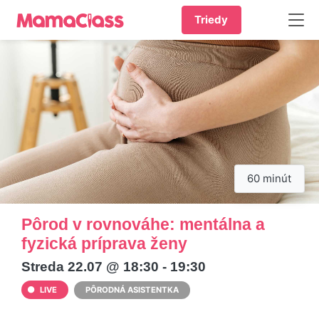
Triedy
60 minút
Pôrod v rovnováhe: mentálna a
fyzická príprava ženy
Streda 22.07 @ 18:30 - 19:30
LIVE
PÔRODNÁ ASISTENTKA