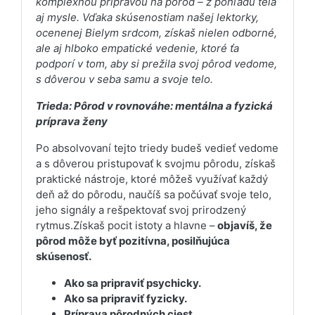
komplexnou prípravou na pôrod – z pohľadu tela
aj mysle. Vďaka skúsenostiam našej lektorky,
ocenenej Bielym srdcom, získaš nielen odborné,
ale aj hlboko empatické vedenie, ktoré ťa
podporí v tom, aby si prežila svoj pôrod vedome,
s dôverou v seba samu a svoje telo.
Trieda: Pôrod v rovnováhe: mentálna a fyzická
príprava ženy
Po absolvovaní tejto triedy budeš vedieť vedome
a s dôverou pristupovať k svojmu pôrodu, získaš
praktické nástroje, ktoré môžeš využívať každý
deň až do pôrodu, naučíš sa počúvať svoje telo,
jeho signály a rešpektovať svoj prirodzený
rytmus.Získaš pocit istoty a hlavne –
objavíš, že
pôrod môže byť pozitívna, posilňujúca
skúsenosť.
Ako sa pripraviť psychicky.
Ako sa pripraviť fyzicky.
Príprava pôrodných ciest.