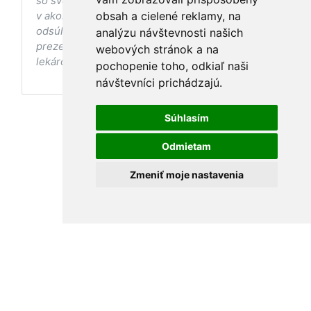
so svojím ošetrujúcim lekárom, a to najmä ak ste
v akomkoľvek štádiu tehotenstva. Bez
obsah a cielené reklamy, na
odsúhlasenia postupov a odporúčaní
analýzu návštevnosti našich
prezentovaných na stránke Vaším ošetrujúcim
webových stránok a na
lekárom tieto postupy a odporúčania neaplikujte.
pochopenie toho, odkiaľ naši
návštevníci prichádzajú.
Súhlasím
Odmietam
Zmeniť moje nastavenia
Podmienky používania
•
Ochrana osobných údajov