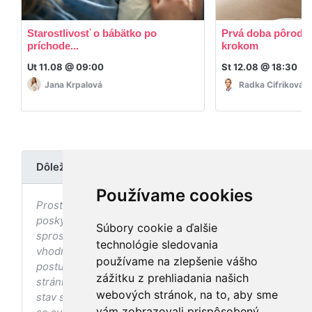
Starostlivosť o bábätko po
Prvá doba pôrodná
príchode...
krokom
Ut 11.08 @ 09:00
St 12.08 @ 18:30
Jana Krpalová
Radka Cifriková
Dôležité upozornenie
Používame cookies
Prostredníctvom stránky nedochádza k
poskytovaniu zdravotnej starostlivosti, ani k jej
Súbory cookie a ďalšie
sprostredkovaniu, ani k jej nahrádzaniu. O
technológie sledovania
vhodných postupoch v oblasti zdravia, vhodnosti
používame na zlepšenie vášho
postupov a odporúčaní prezentovaných na
zážitku z prehliadania našich
stránke s ohľadom na Váš zdravotný
webových stránok, na to, aby sme
stav sa pred ich aplikáciou vždy vopred poraďte
vám zobrazovali prispôsobený