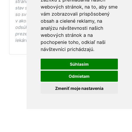
stránke s ohľadom na Váš zdravotný
webových stránok, na to, aby sme
stav sa pred ich aplikáciou vždy vopred poraďte
vám zobrazovali prispôsobený
so svojím ošetrujúcim lekárom, a to najmä ak ste
v akomkoľvek štádiu tehotenstva. Bez
obsah a cielené reklamy, na
odsúhlasenia postupov a odporúčaní
analýzu návštevnosti našich
prezentovaných na stránke Vaším ošetrujúcim
webových stránok a na
lekárom tieto postupy a odporúčania neaplikujte.
pochopenie toho, odkiaľ naši
návštevníci prichádzajú.
Súhlasím
Odmietam
Zmeniť moje nastavenia