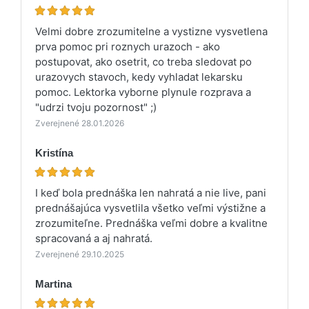
Velmi dobre zrozumitelne a vystizne vysvetlena
prva pomoc pri roznych urazoch - ako
postupovat, ako osetrit, co treba sledovat po
urazovych stavoch, kedy vyhladat lekarsku
pomoc. Lektorka vyborne plynule rozprava a
"udrzi tvoju pozornost" ;)
Zverejnené 28.01.2026
Kristína
I keď bola prednáška len nahratá a nie live, pani
prednášajúca vysvetlila všetko veľmi výstižne a
zrozumiteľne. Prednáška veľmi dobre a kvalitne
spracovaná a aj nahratá.
Zverejnené 29.10.2025
Martina