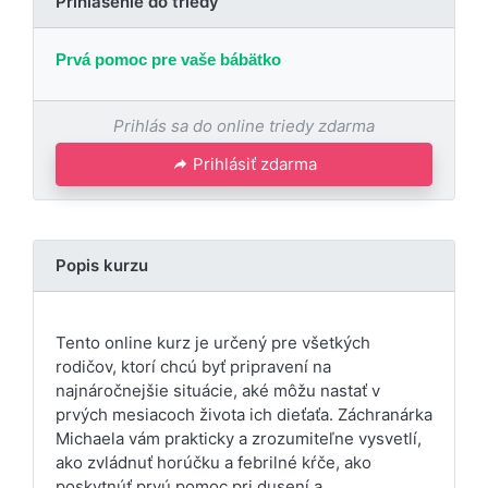
Prihlásenie do triedy
Prvá pomoc pre vaše bábätko
Prihlás sa do online triedy zdarma
Prihlásiť zdarma
Popis kurzu
Tento online kurz je určený pre všetkých
rodičov, ktorí chcú byť pripravení na
najnáročnejšie situácie, aké môžu nastať v
prvých mesiacoch života ich dieťaťa. Záchranárka
Michaela vám prakticky a zrozumiteľne vysvetlí,
ako zvládnuť horúčku a febrilné kŕče, ako
poskytnúť prvú pomoc pri dusení a