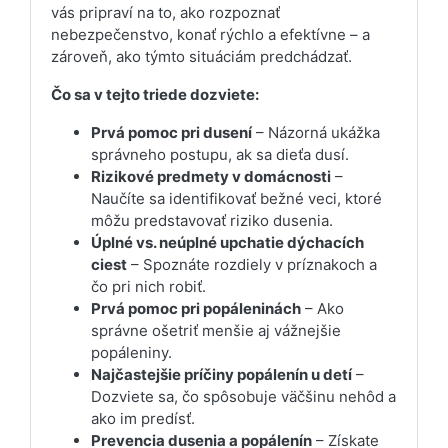
vás pripraví na to, ako rozpoznať
nebezpečenstvo, konať rýchlo a efektívne – a
zároveň, ako týmto situáciám predchádzať.
Čo sa v tejto triede dozviete:
Prvá pomoc pri dusení
– Názorná ukážka
správneho postupu, ak sa dieťa dusí.
Rizikové predmety v domácnosti
–
Naučíte sa identifikovať bežné veci, ktoré
môžu predstavovať riziko dusenia.
Úplné vs. neúplné upchatie dýchacích
ciest
– Spoznáte rozdiely v príznakoch a
čo pri nich robiť.
Prvá pomoc pri popáleninách
– Ako
správne ošetriť menšie aj vážnejšie
popáleniny.
Najčastejšie príčiny popálenín u detí
–
Dozviete sa, čo spôsobuje väčšinu nehôd a
ako im predísť.
Prevencia dusenia a popálenín
– Získate