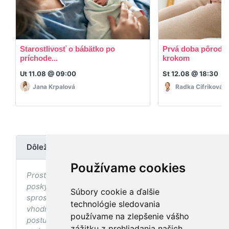
Starostlivosť o bábätko po
Prvá doba pôrodná
príchode...
krokom
Ut 11.08 @ 09:00
St 12.08 @ 18:30
Jana Krpalová
Radka Cifriková
Dôležité upozornenie
Používame cookies
Prostredníctvom stránky nedochádza k
poskytovaniu zdravotnej starostlivosti, ani k jej
Súbory cookie a ďalšie
sprostredkovaniu, ani k jej nahrádzaniu. O
technológie sledovania
vhodných postupoch v oblasti zdravia, vhodnosti
používame na zlepšenie vášho
postupov a odporúčaní prezentovaných na
zážitku z prehliadania našich