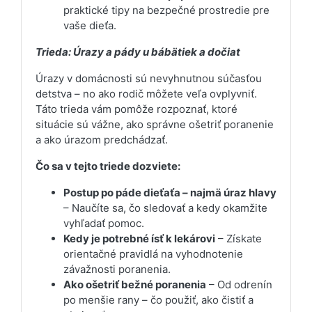
praktické tipy na bezpečné prostredie pre
vaše dieťa.
Trieda: Úrazy a pády u bábätiek a dočiat
Úrazy v domácnosti sú nevyhnutnou súčasťou
detstva – no ako rodič môžete veľa ovplyvniť.
Táto trieda vám pomôže rozpoznať, ktoré
situácie sú vážne, ako správne ošetriť poranenie
a ako úrazom predchádzať.
Čo sa v tejto triede dozviete:
Postup po páde dieťaťa – najmä úraz hlavy
– Naučíte sa, čo sledovať a kedy okamžite
vyhľadať pomoc.
Kedy je potrebné ísť k lekárovi
– Získate
orientačné pravidlá na vyhodnotenie
závažnosti poranenia.
Ako ošetriť bežné poranenia
– Od odrenín
po menšie rany – čo použiť, ako čistiť a