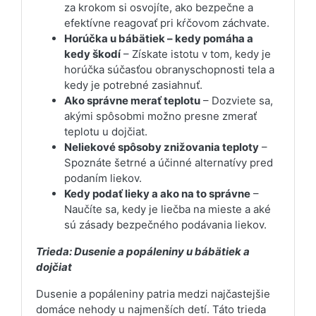
za krokom si osvojíte, ako bezpečne a
efektívne reagovať pri kŕčovom záchvate.
Horúčka u bábätiek – kedy pomáha a
kedy škodí
– Získate istotu v tom, kedy je
horúčka súčasťou obranyschopnosti tela a
kedy je potrebné zasiahnuť.
Ako správne merať teplotu
– Dozviete sa,
akými spôsobmi možno presne zmerať
teplotu u dojčiat.
Neliekové spôsoby znižovania teploty
–
Spoznáte šetrné a účinné alternatívy pred
podaním liekov.
Kedy podať lieky a ako na to správne
–
Naučíte sa, kedy je liečba na mieste a aké
sú zásady bezpečného podávania liekov.
Trieda: Dusenie a popáleniny u bábätiek a
dojčiat
Dusenie a popáleniny patria medzi najčastejšie
domáce nehody u najmenších detí. Táto trieda