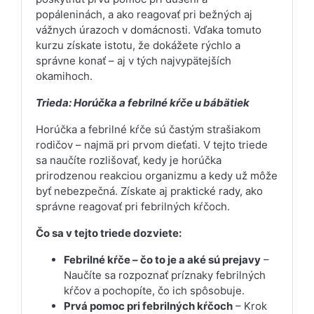
popáleninách, a ako reagovať pri bežných aj
vážnych úrazoch v domácnosti. Vďaka tomuto
kurzu získate istotu, že dokážete rýchlo a
správne konať – aj v tých najvypätejších
okamihoch.
Trieda: Horúčka a febrilné kŕče u bábätiek
Horúčka a febrilné kŕče sú častým strašiakom
rodičov – najmä pri prvom dieťati. V tejto triede
sa naučíte rozlišovať, kedy je horúčka
prirodzenou reakciou organizmu a kedy už môže
byť nebezpečná. Získate aj praktické rady, ako
správne reagovať pri febrilných kŕčoch.
Čo sa v tejto triede dozviete:
Febrilné kŕče – čo to je a aké sú prejavy
–
Naučíte sa rozpoznať príznaky febrilných
kŕčov a pochopíte, čo ich spôsobuje.
Prvá pomoc pri febrilných kŕčoch
– Krok